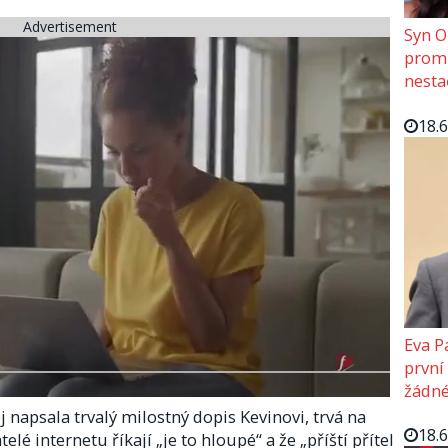
Advertisement
Syn O
promě
nesta
18.
Eva P
první
žádné
j napsala trvalý milostný dopis Kevinovi, trvá na
18.
telé internetu říkají „je to hloupé“ a že „příští přítel