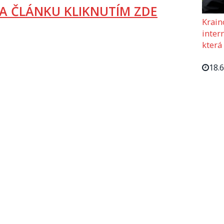
A ČLÁNKU KLIKNUTÍM ZDE
Krain
intern
která
18.