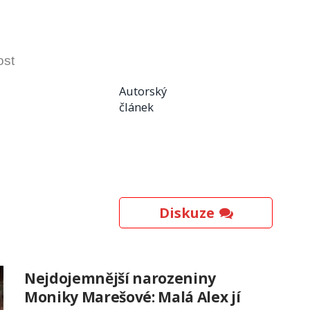
ost
Autorský
článek
Diskuze
Nejdojemnější narozeniny
Moniky Marešové: Malá Alex jí