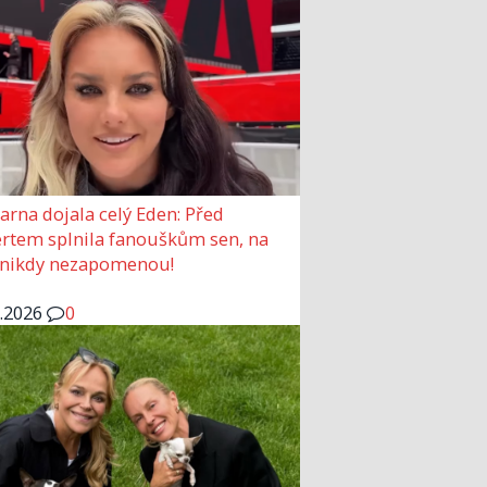
arna dojala celý Eden: Před
rtem splnila fanouškům sen, na
 nikdy nezapomenou!
6.2026
0