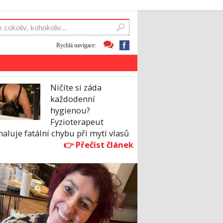
Rychlá navigace:
Ničíte si záda
každodenní
hygienou?
Fyzioterapeut
aluje fatální chybu při mytí vlasů