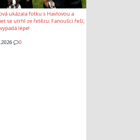
ová ukázala fotku s Havlovou a
et se utrhl ze řetězu: Fanoušci řeší,
 vypadá lépe!
6.2026
0