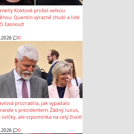
rnelly Koktové prošel velkou
nou: Quentin výrazně zhubl a lidé
čí žasnout!
6.2026
0
avlová prozradila, jak vypadalo
 rande s prezidentem: Žádný luxus,
 svíčky, ale vzpomínka na celý život!
6.2026
0