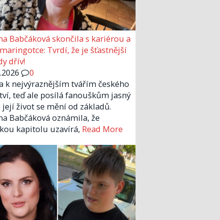
a Babčáková skončila s kariérou a
 maringotce: Tvrdí, že je šťastnější
y dřív!
6.2026
0
la k nejvýraznějším tvářím českého
tví, teď ale posílá fanouškům jasný
 její život se mění od základů.
a Babčáková oznámila, že
kou kapitolu uzavírá,
Read More