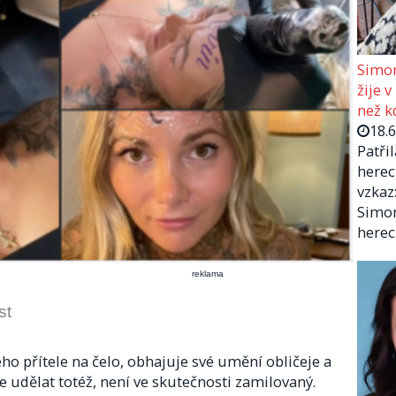
Simon
žije v
než kd
18.
Patři
herec
vzkaz:
Simon
herec
reklama
st
ého přítele na čelo, obhajuje své umění obličeje a
 udělat totéž, není ve skutečnosti zamilovaný.