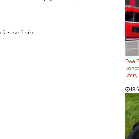
lší straně níže.
Ewa F
konce
který
18.