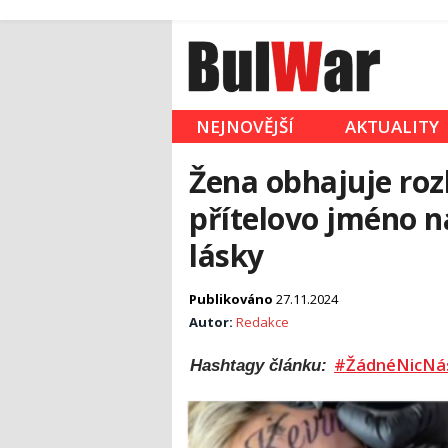
NEJNOVĚJŠÍ
AKTUALITY
Žena obhajuje roz
přítelovo jméno na 
lásky
Publikováno
27.11.2024
Autor:
Redakce
#ŽádnéNicNá
Hashtagy článku: