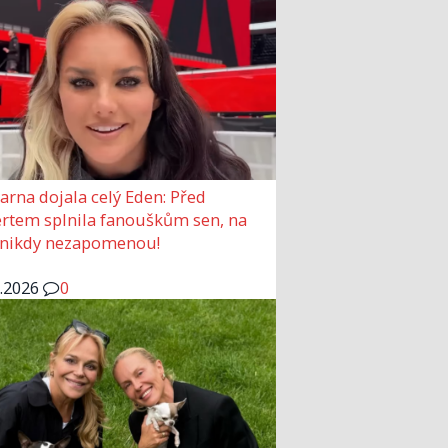
arna dojala celý Eden: Před
rtem splnila fanouškům sen, na
 nikdy nezapomenou!
6.2026
0