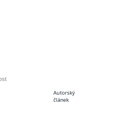
ost
Autorský
článek