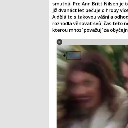
smutná. Pro Ann Britt Nilsen je 
již dvanáct let pečuje o hroby ví
A dělá to s takovou vášní a odhodl
rozhodla věnovat svůj čas této ne
kterou mnozí považují za obyčej