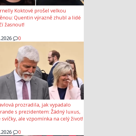
rnelly Koktové prošel velkou
nou: Quentin výrazně zhubl a lidé
čí žasnout!
6.2026
0
avlová prozradila, jak vypadalo
 rande s prezidentem: Žádný luxus,
 svíčky, ale vzpomínka na celý život!
6.2026
0