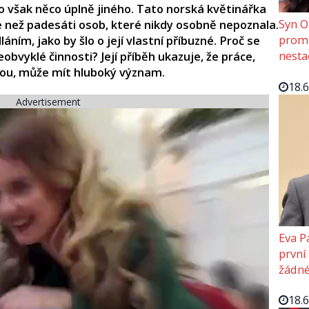
to však něco úplně jiného. Tato norská květinářka
Syn O
ce než padesáti osob, které nikdy osobně nepoznala.
promě
áním, jako by šlo o její vlastní příbuzné. Proč se
nesta
obvyklé činnosti? Její příběh ukazuje, že práce,
nou, může mít hluboký význam.
18.
Advertisement
Eva P
první
žádné
18.