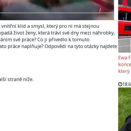
vnitřní klid a smysl, který pro ni má stejnou
vypadá život ženy, která tráví své dny mezi náhrobky,
ním své práce? Co ji přivedlo k tomuto
ato práce naplňuje? Odpovědi na tyto otázky najdete
Ewa F
konce
který
lší straně níže.
18.