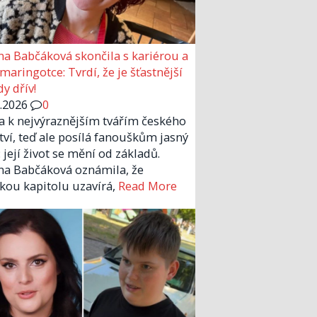
a Babčáková skončila s kariérou a
 maringotce: Tvrdí, že je šťastnější
y dřív!
6.2026
0
la k nejvýraznějším tvářím českého
tví, teď ale posílá fanouškům jasný
 její život se mění od základů.
a Babčáková oznámila, že
kou kapitolu uzavírá,
Read More