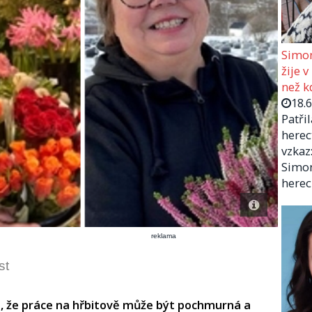
Simon
žije v
než kd
18.
Patři
herec
vzkaz:
Simon
herec
reklama
st
t, že práce na hřbitově může být pochmurná a