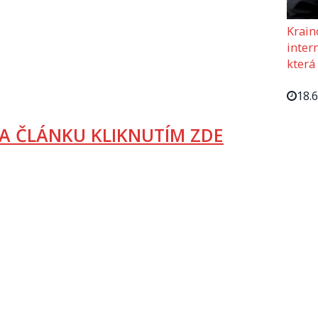
Krain
intern
která
18.
A ČLÁNKU KLIKNUTÍM ZDE