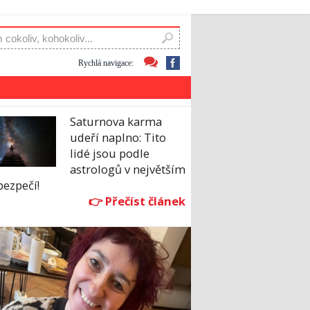
Rychlá navigace:
Saturnova karma
udeří naplno: Tito
lidé jsou podle
astrologů v největším
bezpečí!