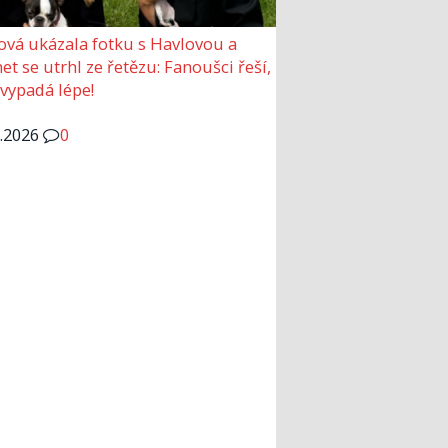
ová ukázala fotku s Havlovou a
et se utrhl ze řetězu: Fanoušci řeší,
 vypadá lépe!
6.2026
0