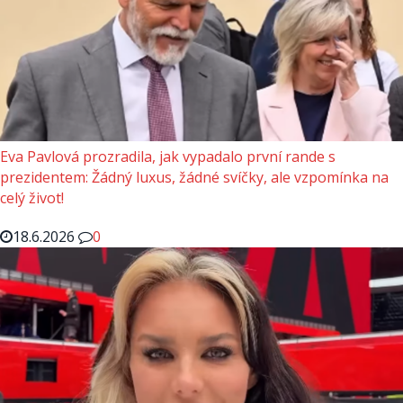
Eva Pavlová prozradila, jak vypadalo první rande s
prezidentem: Žádný luxus, žádné svíčky, ale vzpomínka na
celý život!
18.6.2026
0