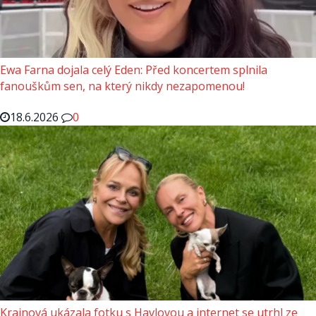
Ewa Farna dojala celý Eden: Před koncertem splnila
fanouškům sen, na který nikdy nezapomenou!
18.6.2026
0
Krainová ukázala fotku s Havlovou a internet se utrhl ze