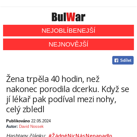
NEJOBLÍBENEJŠÍ
NEJNOVĚJŠÍ
Sdílet
Žena trpěla 40 hodin, než
nakonec porodila dcerku. Když se
jí lékař pak podíval mezi nohy,
celý zbledl
Publikováno
22.05.2024
Autor:
David Nossek
#ŽádnéNicNásNenapadlo
Hashtagy článku: