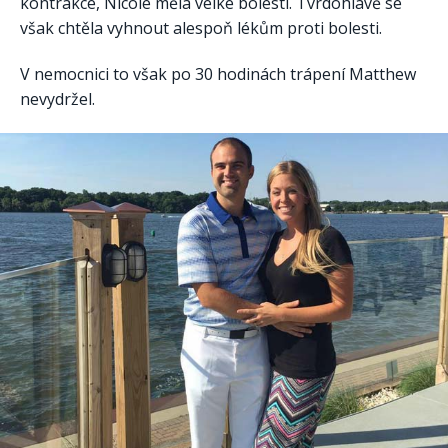
kontrakce, Nicole měla velké bolesti. Tvrdohlavě se
však chtěla vyhnout alespoň lékům proti bolesti.
V nemocnici to však po 30 hodinách trápení Matthew
nevydržel.