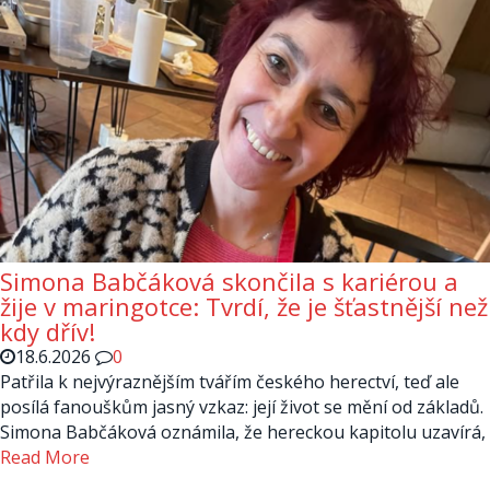
Simona Babčáková skončila s kariérou a
žije v maringotce: Tvrdí, že je šťastnější než
kdy dřív!
18.6.2026
0
Patřila k nejvýraznějším tvářím českého herectví, teď ale
posílá fanouškům jasný vzkaz: její život se mění od základů.
Simona Babčáková oznámila, že hereckou kapitolu uzavírá,
Read More