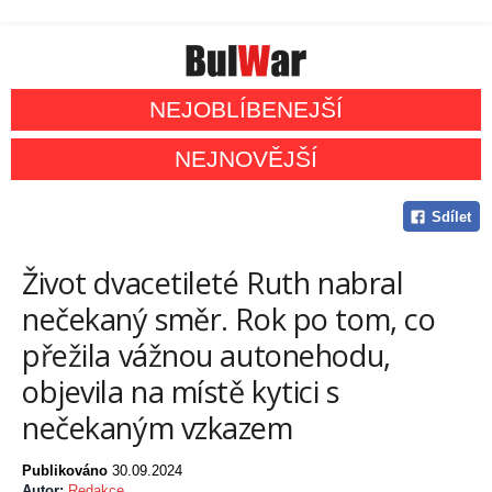
NEJOBLÍBENEJŠÍ
NEJNOVĚJŠÍ
Sdílet
Život dvacetileté Ruth nabral
nečekaný směr. Rok po tom, co
přežila vážnou autonehodu,
objevila na místě kytici s
nečekaným vzkazem
Publikováno
30.09.2024
Autor:
Redakce