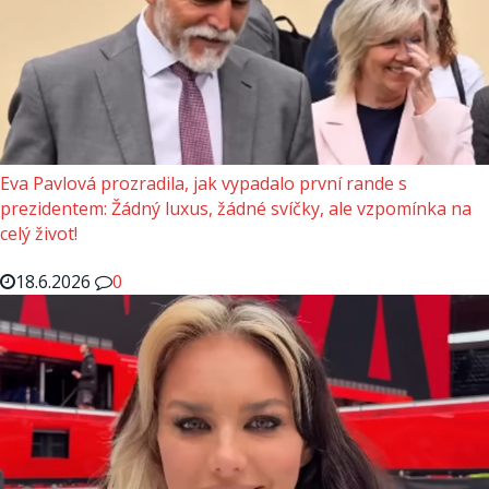
Eva Pavlová prozradila, jak vypadalo první rande s
prezidentem: Žádný luxus, žádné svíčky, ale vzpomínka na
celý život!
18.6.2026
0