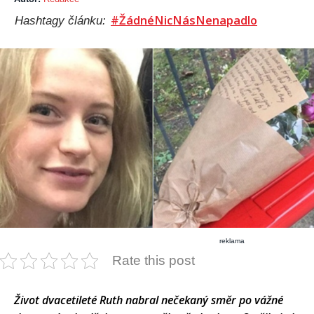
#ŽádnéNicNásNenapadlo
Hashtagy článku:
reklama
Rate this post
Život dvacetileté Ruth nabral nečekaný směr po vážné