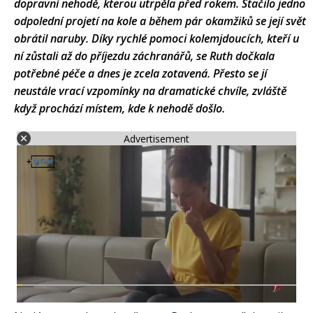
dopravní nehodě, kterou utrpěla před rokem. Stačilo jedno
odpolední projetí na kole a během pár okamžiků se její svět
obrátil naruby. Díky rychlé pomoci kolemjdoucích, kteří u
ní zůstali až do příjezdu záchranářů, se Ruth dočkala
potřebné péče a dnes je zcela zotavená. Přesto se jí
neustále vrací vzpomínky na dramatické chvíle, zvláště
když prochází místem, kde k nehodě došlo.
Advertisement