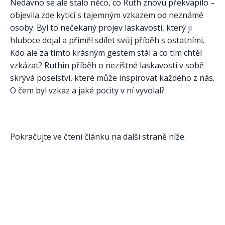
Nedávno se ale stalo něco, co Ruth znovu překvapilo –
objevila zde kytici s tajemným vzkazem od neznámé
osoby. Byl to nečekaný projev laskavosti, který ji
hluboce dojal a přiměl sdílet svůj příběh s ostatními.
Kdo ale za tímto krásným gestem stál a co tím chtěl
vzkázat? Ruthin příběh o nezištné laskavosti v sobě
skrývá poselství, které může inspirovat každého z nás.
O čem byl vzkaz a jaké pocity v ní vyvolal?
Pokračujte ve čtení článku na další straně níže.