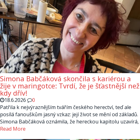
Simona Babčáková skončila s kariérou a
žije v maringotce: Tvrdí, že je šťastnější než
kdy dřív!
18.6.2026
0
Patřila k nejvýraznějším tvářím českého herectví, teď ale
posílá fanouškům jasný vzkaz: její život se mění od základů.
Simona Babčáková oznámila, že hereckou kapitolu uzavírá,
Read More