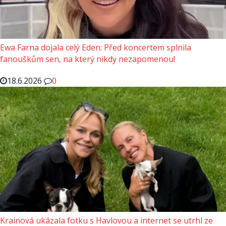
Ewa Farna dojala celý Eden: Před koncertem splnila
fanouškům sen, na který nikdy nezapomenou!
18.6.2026
0
Krainová ukázala fotku s Havlovou a internet se utrhl ze