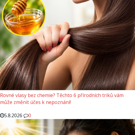
Rovné vlasy bez chemie? Těchto 6 přírodních triků vám
může změnit účes k nepoznání!
5.8.2026
0