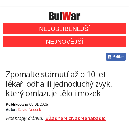
NEJOBLÍBENEJŠÍ
NEJNOVĚJŠÍ
Sdílet
Zpomalte stárnutí až o 10 let:
lékaři odhalili jednoduchý zvyk,
který omlazuje tělo i mozek
Publikováno
08.01.2026
Autor:
David Nossek
#ŽádnéNicNásNenapadlo
Hashtagy článku: