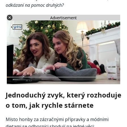
odkázaní na pomoc druhých?
Advertisement
Jednoduchý zvyk, který rozhoduje
o tom, jak rychle stárnete
Místo honby za zázračnými přípravky a módními
dietami se odborníci shodují na jedné věci: