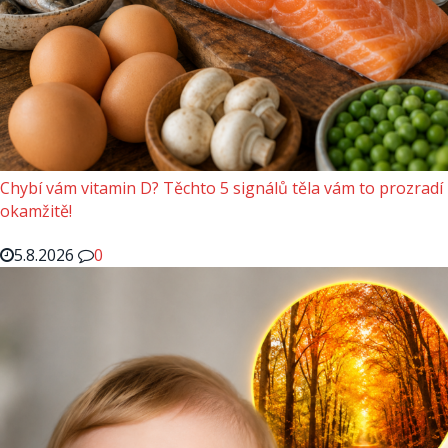
Chybí vám vitamin D? Těchto 5 signálů těla vám to prozradí
okamžitě!
5.8.2026
0