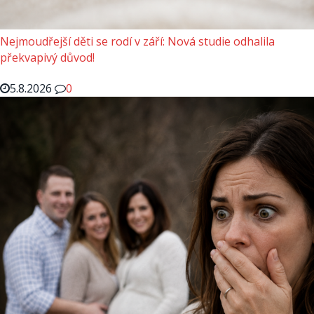
Nejmoudřejší děti se rodí v září: Nová studie odhalila
překvapivý důvod!
5.8.2026
0