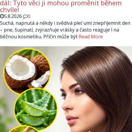
dál: Tyto věci ji mohou proměnit během
chvíle!
5.8.2026
0
Suchá, napnutá a někdy i svědivá pleť umí znepříjemnit den
– pne, šupinatí, zvýrazňuje vrásky a často reaguje i na
běžnou kosmetiku. Příčin může být
Read More