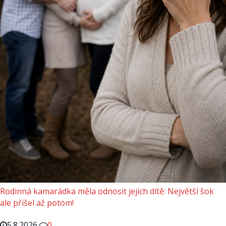
Rodinná kamarádka měla odnosit jejich dítě: Největší šok
ale přišel až potom!
5.8.2026
0