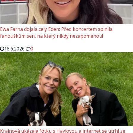
Ewa Farna dojala celý Eden: Před koncertem splnila
fanouškům sen, na který nikdy nezapomenou!
18.6.2026
0
Krainová ukázala fotku s Havlovou a internet se utrhl ze