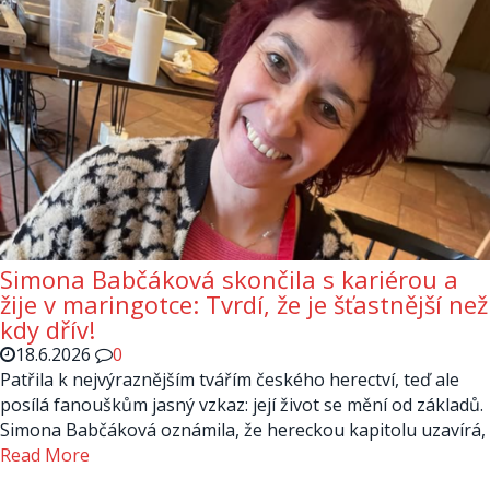
Simona Babčáková skončila s kariérou a
žije v maringotce: Tvrdí, že je šťastnější než
kdy dřív!
18.6.2026
0
Patřila k nejvýraznějším tvářím českého herectví, teď ale
posílá fanouškům jasný vzkaz: její život se mění od základů.
Simona Babčáková oznámila, že hereckou kapitolu uzavírá,
Read More