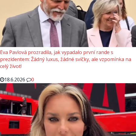
Eva Pavlová prozradila, jak vypadalo první rande s
prezidentem: Žádný luxus, žádné svíčky, ale vzpomínka na
celý život!
18.6.2026
0