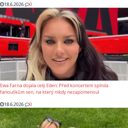
18.6.2026
0
Ewa Farna dojala celý Eden: Před koncertem splnila
fanouškům sen, na který nikdy nezapomenou!
18.6.2026
0