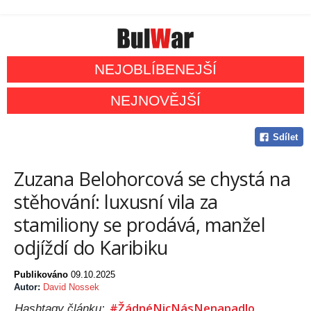
NEJOBLÍBENEJŠÍ
NEJNOVĚJŠÍ
Sdílet
Zuzana Belohorcová se chystá na
stěhování: luxusní vila za
stamiliony se prodává, manžel
odjíždí do Karibiku
Publikováno
09.10.2025
Autor:
David Nossek
#ŽádnéNicNásNenapadlo
Hashtagy článku: