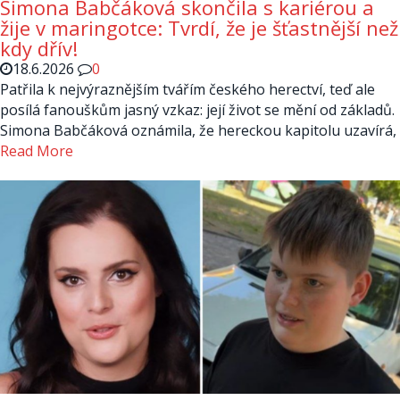
Simona Babčáková skončila s kariérou a
žije v maringotce: Tvrdí, že je šťastnější než
kdy dřív!
18.6.2026
0
Patřila k nejvýraznějším tvářím českého herectví, teď ale
posílá fanouškům jasný vzkaz: její život se mění od základů.
Simona Babčáková oznámila, že hereckou kapitolu uzavírá,
Read More