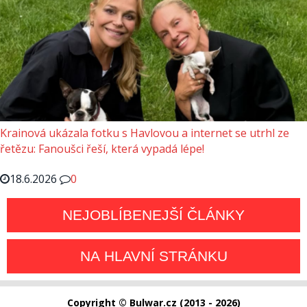
Krainová ukázala fotku s Havlovou a internet se utrhl ze
řetězu: Fanoušci řeší, která vypadá lépe!
18.6.2026
0
NEJOBLÍBENEJŠÍ ČLÁNKY
NA HLAVNÍ STRÁNKU
Copyright © Bulwar.cz (2013 - 2026)