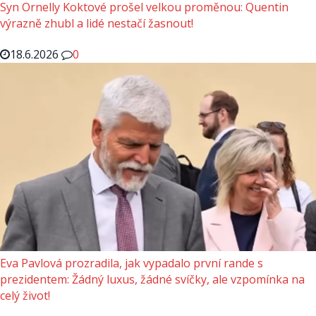
Syn Ornelly Koktové prošel velkou proměnou: Quentin
výrazně zhubl a lidé nestačí žasnout!
18.6.2026
0
Eva Pavlová prozradila, jak vypadalo první rande s
prezidentem: Žádný luxus, žádné svíčky, ale vzpomínka na
celý život!