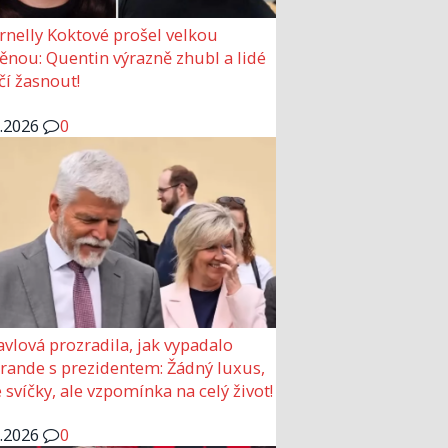
rnelly Koktové prošel velkou
nou: Quentin výrazně zhubl a lidé
čí žasnout!
6.2026
0
avlová prozradila, jak vypadalo
 rande s prezidentem: Žádný luxus,
 svíčky, ale vzpomínka na celý život!
6.2026
0