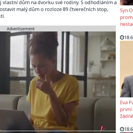
j vlastní dům na dvorku své rodiny. S odhodláním a
ostavit malý dům o rozloze 89 čtverečních stop,
Syn O
tí.
promě
nesta
Advertisement
18.
Eva P
první
žádné
18.