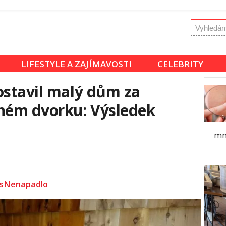
LIFESTYLE A ZAJÍMAVOSTI
CELEBRITY
ostavil malý dům za
nném dvorku: Výsledek
mn
sNenapadlo