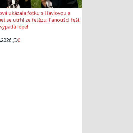
ová ukázala fotku s Havlovou a
et se utrhl ze řetězu: Fanoušci řeší,
 vypadá lépe!
6.2026
0