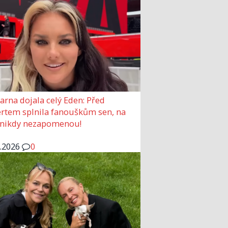
arna dojala celý Eden: Před
rtem splnila fanouškům sen, na
 nikdy nezapomenou!
6.2026
0