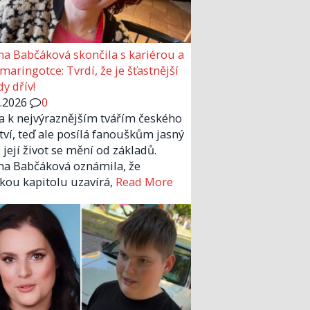
a Babčáková skončila s kariérou a
 maringotce: Tvrdí, že je šťastnější
y dřív!
6.2026
0
la k nejvýraznějším tvářím českého
tví, teď ale posílá fanouškům jasný
 její život se mění od základů.
a Babčáková oznámila, že
kou kapitolu uzavírá,
Read More