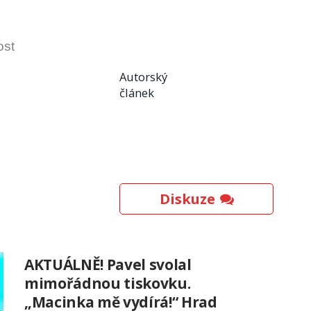
ost
Autorský
článek
Diskuze
AKTUÁLNĚ! Pavel svolal
mimořádnou tiskovku.
„Macinka mě vydírá!“ Hrad