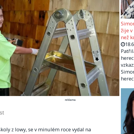
Simon
žije v
než kd
18.
Patři
herec
vzkaz:
Simon
herec
reklama
st
 školy z Iowy, se v minulém roce vydal na