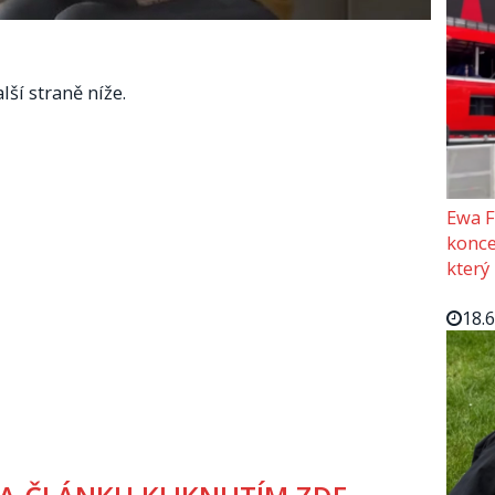
lší straně níže.
Ewa F
konce
který
18.