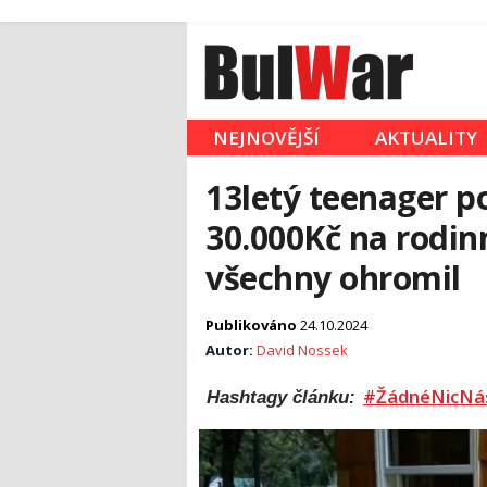
NEJNOVĚJŠÍ
AKTUALITY
13letý teenager p
30.000Kč na rodi
všechny ohromil
Publikováno
24.10.2024
Autor:
David Nossek
#ŽádnéNicNá
Hashtagy článku: