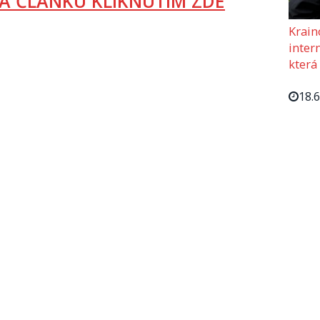
A ČLÁNKU KLIKNUTÍM ZDE
Krain
intern
která
18.