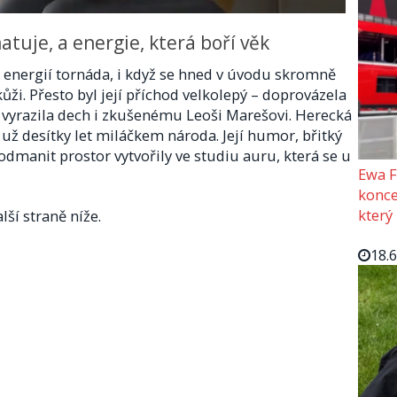
tuje, a energie, která boří věk
s energií tornáda, i když se hned v úvodu skromně
 kůži. Přesto byl její příchod velkolepý – doprovázela
tí vyrazila dech i zkušenému Leoši Marešovi. Herecká
už desítky let miláčkem národa. Její humor, břitký
dmanit prostor vytvořily ve studiu auru, která se u
Ewa F
konce
který
lší straně níže.
18.