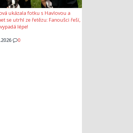
ová ukázala fotku s Havlovou a
et se utrhl ze řetězu: Fanoušci řeší,
 vypadá lépe!
6.2026
0