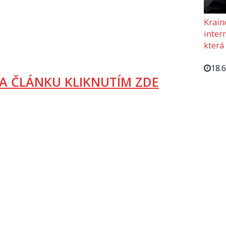
Krain
intern
která
18.
A ČLÁNKU KLIKNUTÍM ZDE