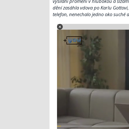
vysílání promění v hlubokou a slzami
dění zasáhla vdova po Karlu Gottovi,
telefon, nenechalo jedno oko suché a