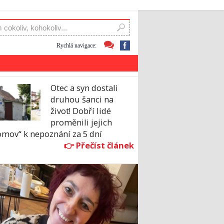
Rychlá navigace:
Otec a syn dostali
druhou šanci na
život! Dobří lidé
proměnili jejich
omov“ k nepoznání za 5 dní