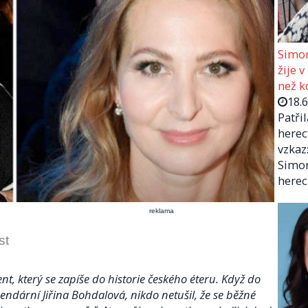
Simon
žije v
než kd
18.
Patři
herec
vzkaz:
Simon
herec
reklama
st
, který se zapíše do historie českého éteru. Když do
endární Jiřina Bohdalová, nikdo netušil, že se běžné