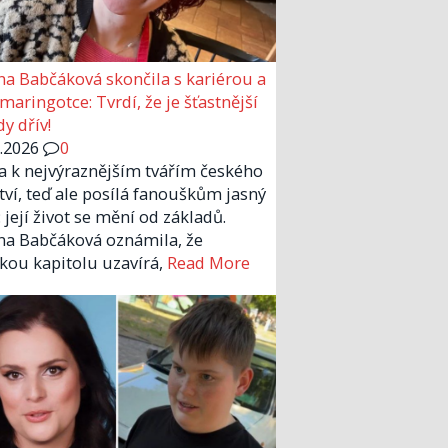
a Babčáková skončila s kariérou a
 maringotce: Tvrdí, že je šťastnější
y dřív!
6.2026
0
la k nejvýraznějším tvářím českého
tví, teď ale posílá fanouškům jasný
 její život se mění od základů.
a Babčáková oznámila, že
kou kapitolu uzavírá,
Read More