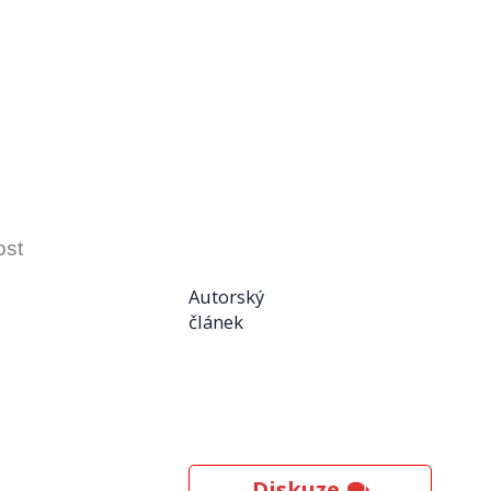
ost
Autorský
článek
Diskuze