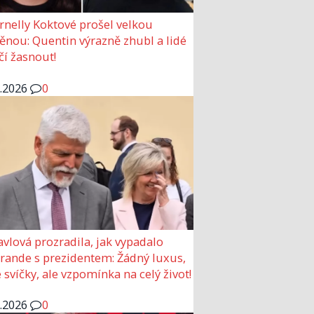
rnelly Koktové prošel velkou
nou: Quentin výrazně zhubl a lidé
čí žasnout!
6.2026
0
avlová prozradila, jak vypadalo
 rande s prezidentem: Žádný luxus,
 svíčky, ale vzpomínka na celý život!
6.2026
0