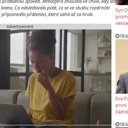
 protkanou zpověď. Atmosféra zhoustla ve chvíli, kdy do
 Ivana. Co následovalo poté, co se ve studiu rozdrnčel
Syn O
 připomnělo přátelství, které sahá až za hrob.
promě
nesta
Advertisement
18.
Eva P
první
žádné
18.