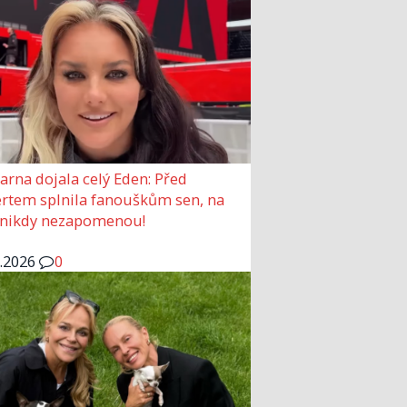
arna dojala celý Eden: Před
rtem splnila fanouškům sen, na
 nikdy nezapomenou!
6.2026
0