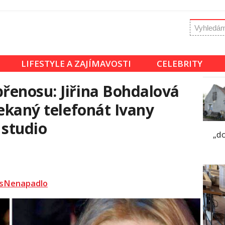
LIFESTYLE A ZAJÍMAVOSTI
CELEBRITY
řenosu: Jiřina Bohdalová
čekaný telefonát Ivany
 studio
„d
sNenapadlo