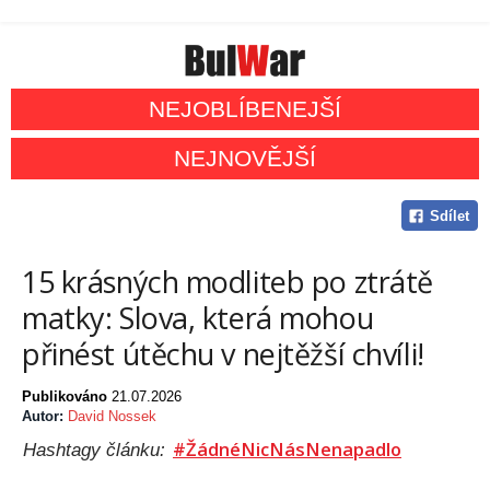
NEJOBLÍBENEJŠÍ
NEJNOVĚJŠÍ
Sdílet
15 krásných modliteb po ztrátě
matky: Slova, která mohou
přinést útěchu v nejtěžší chvíli!
Publikováno
21.07.2026
Autor:
David Nossek
#ŽádnéNicNásNenapadlo
Hashtagy článku: