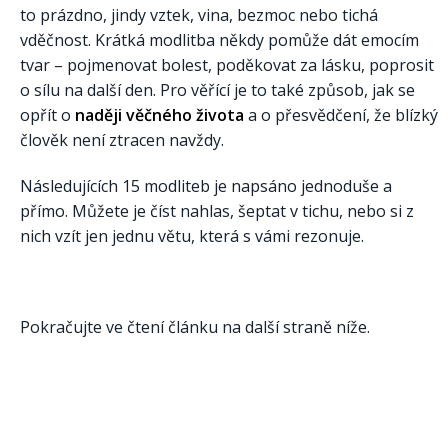
to prázdno, jindy vztek, vina, bezmoc nebo tichá
vděčnost. Krátká modlitba někdy pomůže dát emocím
tvar – pojmenovat bolest, poděkovat za lásku, poprosit
o sílu na další den. Pro věřící je to také způsob, jak se
opřít o
naději věčného života
a o přesvědčení, že blízký
člověk není ztracen navždy.
Následujících 15 modliteb je napsáno jednoduše a
přímo. Můžete je číst nahlas, šeptat v tichu, nebo si z
nich vzít jen jednu větu, která s vámi rezonuje.
Pokračujte ve čtení článku na další straně níže.