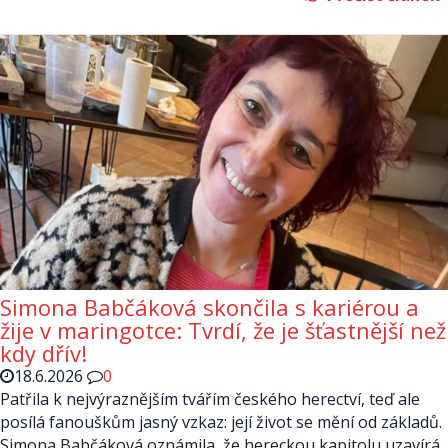
Simona Babčáková skončila s kariérou a
žije v maringotce: Tvrdí, že je šťastnější než
kdy dřív!
18.6.2026
0
Patřila k nejvýraznějším tvářím českého herectví, teď ale
posílá fanouškům jasný vzkaz: její život se mění od základů.
Simona Babčáková oznámila, že hereckou kapitolu uzavírá,