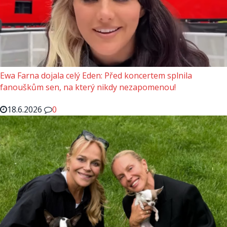
Ewa Farna dojala celý Eden: Před koncertem splnila
fanouškům sen, na který nikdy nezapomenou!
18.6.2026
0