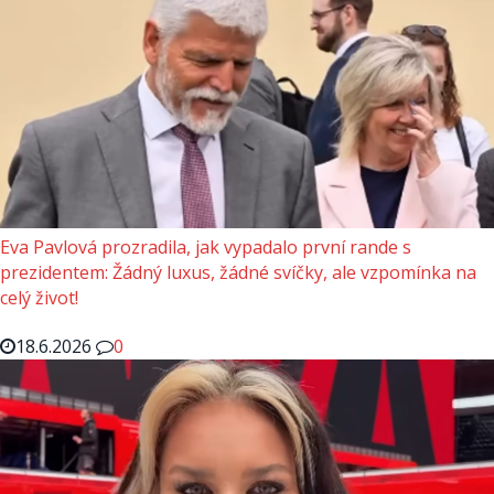
Eva Pavlová prozradila, jak vypadalo první rande s
prezidentem: Žádný luxus, žádné svíčky, ale vzpomínka na
celý život!
18.6.2026
0