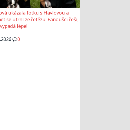
ová ukázala fotku s Havlovou a
et se utrhl ze řetězu: Fanoušci řeší,
 vypadá lépe!
6.2026
0