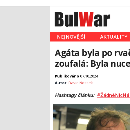
NEJNOVĚJŠÍ
AKTUALITY
Agáta byla po rv
zoufalá: Byla nuc
Publikováno
07.10.2024
Autor:
David Nossek
#ŽádnéNicNá
Hashtagy článku: