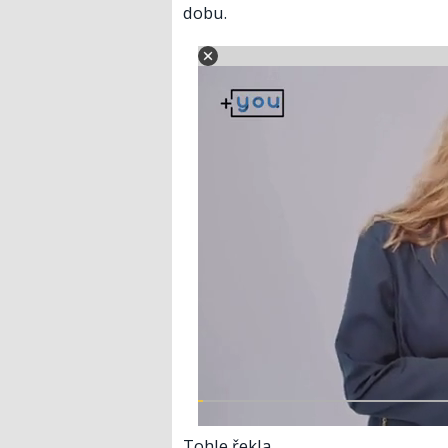
dobu.
Tohle řekla.