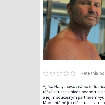
Rate this po
Agáta Hanychová, známá influence
těžké situace a hledá podporu v p
a jejím současným partnerem vyústi
Momentálně je celá situace v rukác