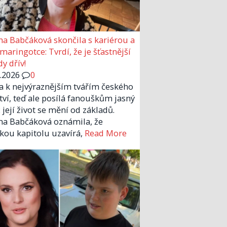
a Babčáková skončila s kariérou a
 maringotce: Tvrdí, že je šťastnější
y dřív!
6.2026
0
la k nejvýraznějším tvářím českého
tví, teď ale posílá fanouškům jasný
 její život se mění od základů.
a Babčáková oznámila, že
kou kapitolu uzavírá,
Read More