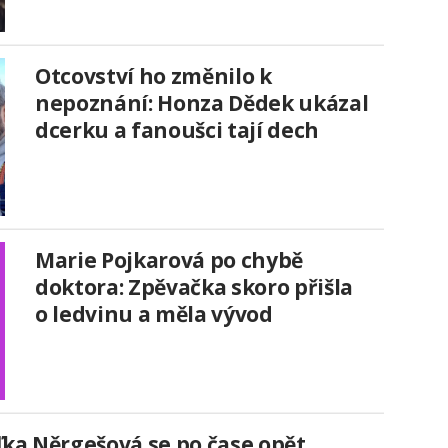
Otcovství ho změnilo k
nepoznání: Honza Dědek ukázal
dcerku a fanoušci tají dech
Marie Pojkarová po chybě
doktora: Zpěvačka skoro přišla
o ledvinu a měla vývod
ka Něrgešová se po čase opět