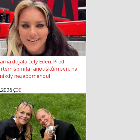
arna dojala celý Eden: Před
rtem splnila fanouškům sen, na
 nikdy nezapomenou!
6.2026
0