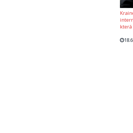
Krain
intern
která
18.