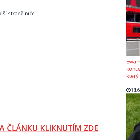
lší straně níže.
Ewa F
konce
který
18.
A ČLÁNKU KLIKNUTÍM ZDE