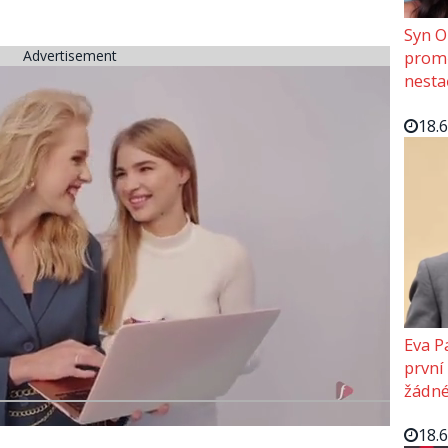
Syn O
Advertisement
promě
nesta
18.
Eva P
první
žádné
18.