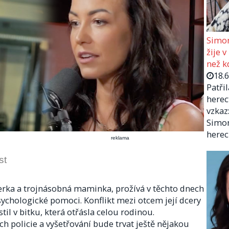
Simon
žije v
než kd
18.
Patři
herec
vzkaz:
Simon
herec
reklama
st
rka a trojnásobná maminka, prožívá v těchto dnech
sychologické pomoci. Konflikt mezi otcem její dcery
l v bitku, která otřásla celou rodinou.
h policie a vyšetřování bude trvat ještě nějakou