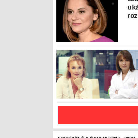
uká
ro