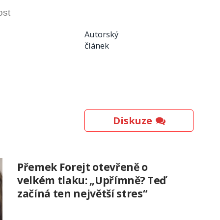
ost
Autorský
článek
Diskuze
Přemek Forejt otevřeně o
velkém tlaku: „Upřímně? Teď
začíná ten největší stres“