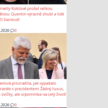
rnelly Koktové prošel velkou
nou: Quentin výrazně zhubl a lidé
čí žasnout!
6.2026
0
avlová prozradila, jak vypadalo
 rande s prezidentem: Žádný luxus,
 svíčky, ale vzpomínka na celý život!
6.2026
0