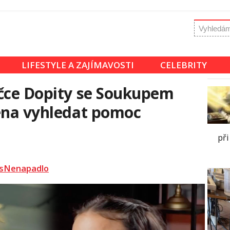
LIFESTYLE A ZAJÍMAVOSTI
CELEBRITY
ačce Dopity se Soukupem
ena vyhledat pomoc
při
sNenapadlo