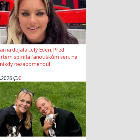
arna dojala celý Eden: Před
rtem splnila fanouškům sen, na
 nikdy nezapomenou!
6.2026
0