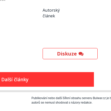
Autorský
článek
Diskuze
Další články
Publikování nebo další šíření obsahu serveru Bulwar.cz j
autorů se nemusí shodovat s názory redakce.