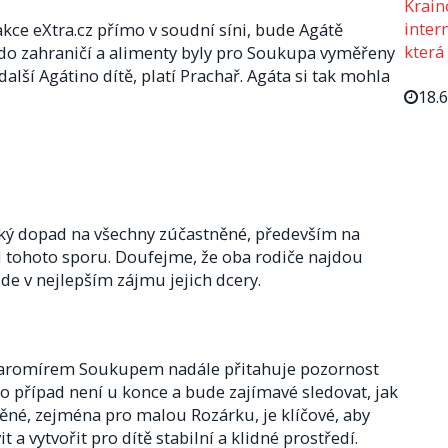
Krain
intern
akce eXtra.cz přímo v soudní síni, bude Agátě
která
o zahraničí a alimenty byly pro Soukupa vyměřeny
další Agátino dítě, platí Prachař. Agáta si tak mohla
18.
ký dopad na všechny zúčastněné, především na
d tohoto sporu. Doufejme, že oba rodiče najdou
de v nejlepším zájmu jejich dcery.
Jaromírem Soukupem nadále přitahuje pozornost
nto případ není u konce a bude zajímavé sledovat, jak
ěné, zejména pro malou Rozárku, je klíčové, aby
 a vytvořit pro dítě stabilní a klidné prostředí.