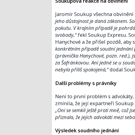
Soukupova reakce na obvinění
Jaromír Soukup všechna obvinění
jeho důstojnost je daná zákonem. So
pokutu. V krajním případě je pohrdá
svobody,“
řekl Soukup Expresu. Sou
Hanychové a že přišel pozdě, aby 
konkrétním případě soudní jednání p
(právnička Hanychové, pozn. red.), j
za Šafránkovou. Ani jedné se u sou
nebyla příliš spokojená,“
dodal Sou
Další problémy s právníky
Není to první problém s advokáty,
zmínila, že její expartneři Soukup 
„Oni se semkli ještě proti mně, což 
přiznala, že jejich advokáti mezi sebo
Výsledek soudního jednání