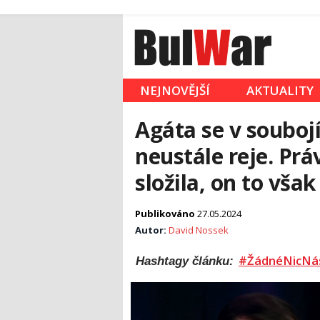
NEJNOVĚJŠÍ
AKTUALITY
Agáta se v souboj
neustále reje. Pr
složila, on to však
Publikováno
27.05.2024
Autor:
David Nossek
#ŽádnéNicNá
Hashtagy článku: