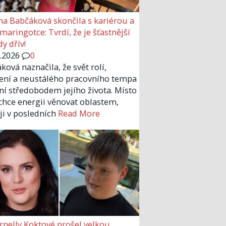
a Babčáková skončila s kariérou a
 maringotce: Tvrdí, že je šťastnější
y dřív!
6.2026
0
ková naznačila, že svět rolí,
ení a neustálého pracovního tempa
ní středobodem jejího života. Místo
chce energii věnovat oblastem,
 ji v posledních
Read More
rnelly Koktové prošel velkou