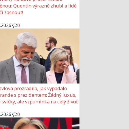
nou: Quentin výrazně zhubl a lidé
čí žasnout!
6.2026
0
avlová prozradila, jak vypadalo
 rande s prezidentem: Žádný luxus,
 svíčky, ale vzpomínka na celý život!
6.2026
0