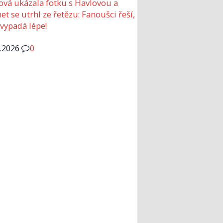
ová ukázala fotku s Havlovou a
et se utrhl ze řetězu: Fanoušci řeší,
 vypadá lépe!
6.2026
0