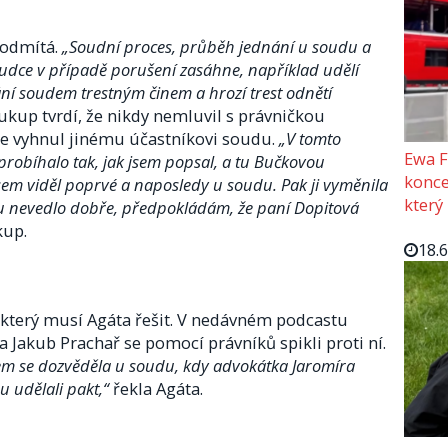
 odmítá.
„Soudní proces, průběh jednání u soudu a
udce v případě porušení zasáhne, například udělí
ní soudem trestným činem a hrozí trest odnětí
kup tvrdí, že nikdy nemluvil s právničkou
se vyhnul jinému účastníkovi soudu.
„V tomto
Ewa F
robíhalo tak, jak jsem popsal, a tu Bučkovou
konce
sem viděl poprvé a naposledy u soudu. Pak ji vyměnila
který
du nevedlo dobře, předpokládám, že paní Dopitová
kup.
18.
 který musí Agáta řešit. V nedávném podcastu
a Jakub Prachař se pomocí právníků spikli proti ní.
jsem se dozvěděla u soudu, kdy advokátka Jaromíra
u udělali pakt,“
řekla Agáta.