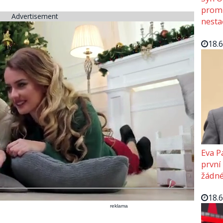
promě
Advertisement
nesta
18.
Eva P
první
žádné
18.
reklama