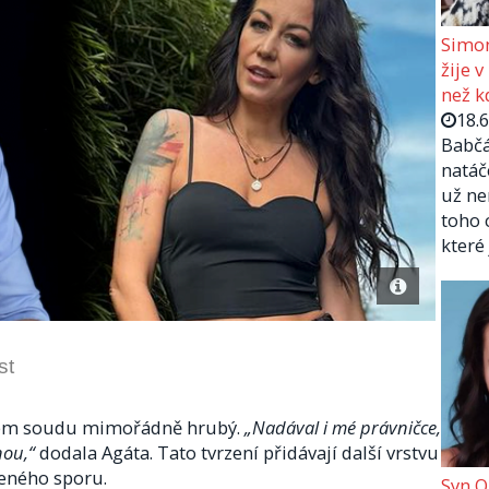
Simon
žije v
než kd
18.
Babčá
natáč
už ne
toho 
které
st
hem soudu mimořádně hrubý.
„Nadával i mé právničce,
nou,“
dodala Agáta. Tato tvrzení přidávají další vrstvu
řeného sporu.
Syn O