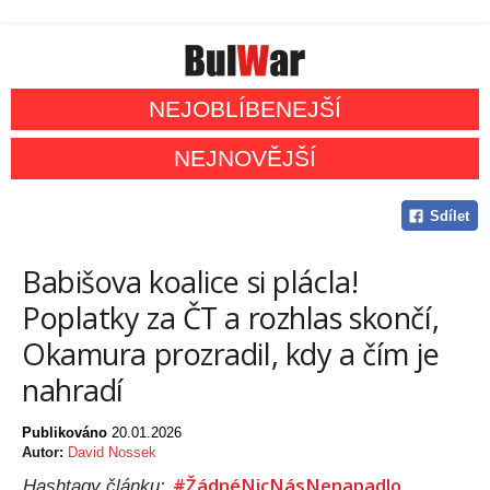
NEJOBLÍBENEJŠÍ
NEJNOVĚJŠÍ
Sdílet
Babišova koalice si plácla!
Poplatky za ČT a rozhlas skončí,
Okamura prozradil, kdy a čím je
nahradí
Publikováno
20.01.2026
Autor:
David Nossek
#ŽádnéNicNásNenapadlo
Hashtagy článku: