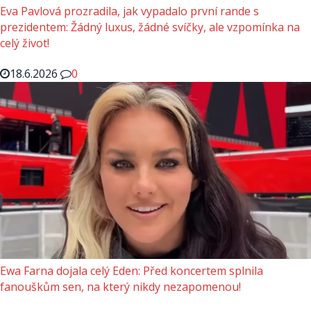
Eva Pavlová prozradila, jak vypadalo první rande s
prezidentem: Žádný luxus, žádné svíčky, ale vzpomínka na
celý život!
18.6.2026
0
Ewa Farna dojala celý Eden: Před koncertem splnila
fanouškům sen, na který nikdy nezapomenou!