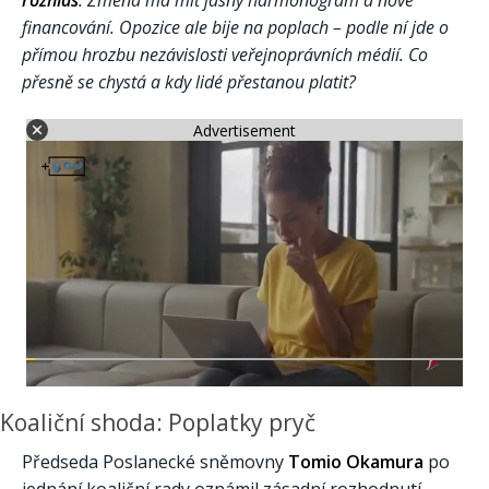
rozhlas
. Změna má mít jasný harmonogram a nové
financování. Opozice ale bije na poplach – podle ní jde o
přímou hrozbu nezávislosti veřejnoprávních médií. Co
přesně se chystá a kdy lidé přestanou platit?
Advertisement
Koaliční shoda: Poplatky pryč
Předseda Poslanecké sněmovny
Tomio Okamura
po