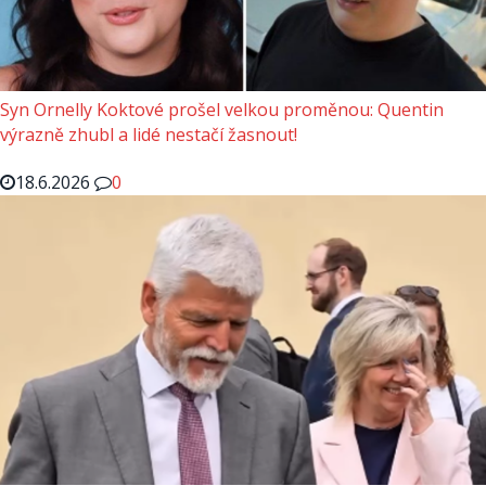
Syn Ornelly Koktové prošel velkou proměnou: Quentin
výrazně zhubl a lidé nestačí žasnout!
18.6.2026
0