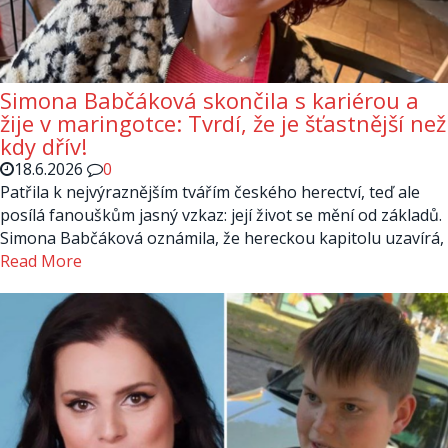
Simona Babčáková skončila s kariérou a
žije v maringotce: Tvrdí, že je šťastnější než
kdy dřív!
18.6.2026
0
Patřila k nejvýraznějším tvářím českého herectví, teď ale
posílá fanouškům jasný vzkaz: její život se mění od základů.
Simona Babčáková oznámila, že hereckou kapitolu uzavírá,
Read More