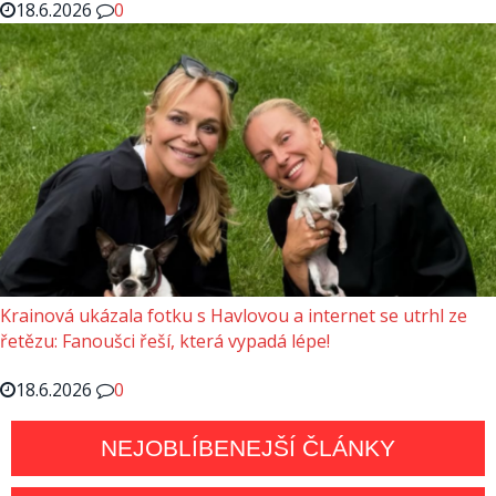
18.6.2026
0
Krainová ukázala fotku s Havlovou a internet se utrhl ze
řetězu: Fanoušci řeší, která vypadá lépe!
18.6.2026
0
NEJOBLÍBENEJŠÍ ČLÁNKY