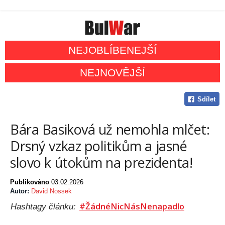
NEJOBLÍBENEJŠÍ
NEJNOVĚJŠÍ
Sdílet
Bára Basiková už nemohla mlčet:
Drsný vzkaz politikům a jasné
slovo k útokům na prezidenta!
Publikováno
03.02.2026
Autor:
David Nossek
#ŽádnéNicNásNenapadlo
Hashtagy článku: