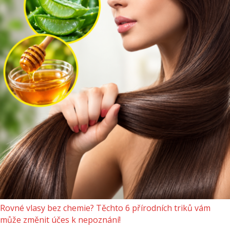
Rovné vlasy bez chemie? Těchto 6 přírodních triků vám
může změnit účes k nepoznání!