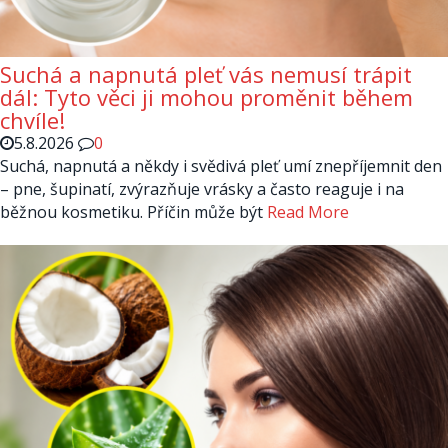
Suchá a napnutá pleť vás nemusí trápit
dál: Tyto věci ji mohou proměnit během
chvíle!
5.8.2026
0
Suchá, napnutá a někdy i svědivá pleť umí znepříjemnit den
– pne, šupinatí, zvýrazňuje vrásky a často reaguje i na
běžnou kosmetiku. Příčin může být
Read More