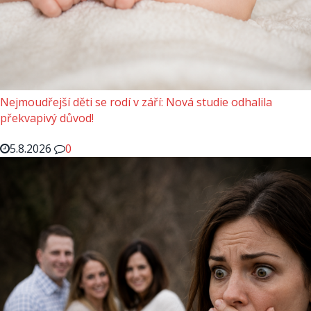
Nejmoudřejší děti se rodí v září: Nová studie odhalila
překvapivý důvod!
5.8.2026
0