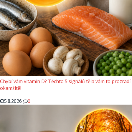
Chybí vám vitamin D? Těchto 5 signálů těla vám to prozradí
okamžitě!
5.8.2026
0