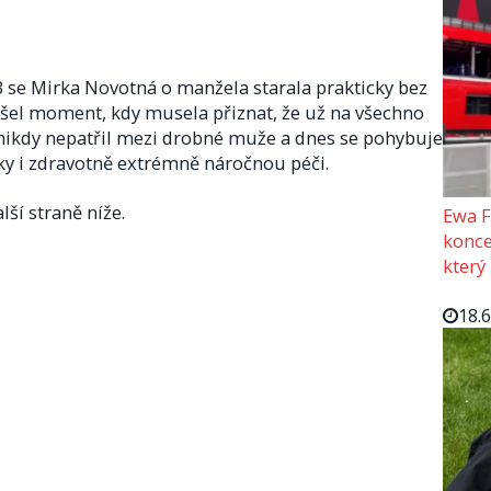
 se Mirka Novotná o manžela starala prakticky bez
přišel moment, kdy musela přiznat, že už na všechno
 nikdy nepatřil mezi drobné muže a dnes se pohybuje
ky i zdravotně extrémně náročnou péči.
lší straně níže.
Ewa F
konce
který
18.