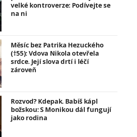
velké kontroverze: Podívejte se
na ni
Měsíc bez Patrika Hezuckého
(†55): Vdova Nikola otevřela
srdce. Její slova drtí i léčí
zároveň
Rozvod? Kdepak. Babiš kápl
božskou: S Monikou dál fungují
jako rodina