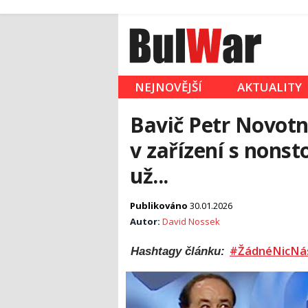
NEJNOVĚJŠÍ
AKTUALITY
Bavič Petr Novotn
v zařízení s nons
už...
Publikováno
30.01.2026
Autor:
David Nossek
#ŽádnéNicNá
Hashtagy článku: