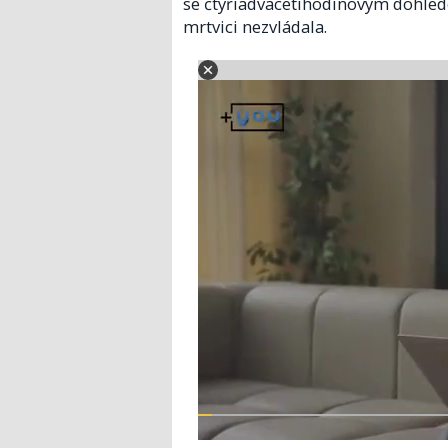
se čtyřiadvacetihodinovým dohled
mrtvici nezvládala.