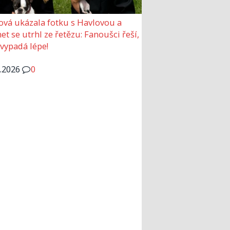
ová ukázala fotku s Havlovou a
et se utrhl ze řetězu: Fanoušci řeší,
 vypadá lépe!
6.2026
0