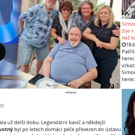
Simon
žije v
než kd
18.
Patři
herec
vzkaz:
Simon
herec
reklama
st
ala už delší dobu. Legendární bavič a někdejší
votný
byl po letech domácí péče převezen do ústavu