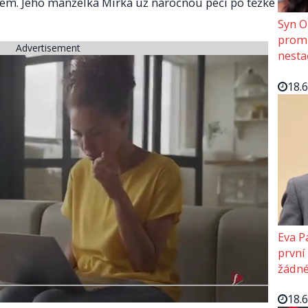
em. Jeho manželka Mirka už náročnou péči po těžké
Syn O
promě
Advertisement
nesta
18.
Eva P
první
žádné
18.