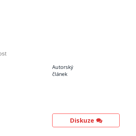
ost
Autorský
článek
Diskuze