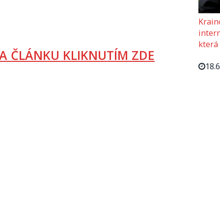
Krain
intern
která
A ČLÁNKU KLIKNUTÍM ZDE
18.