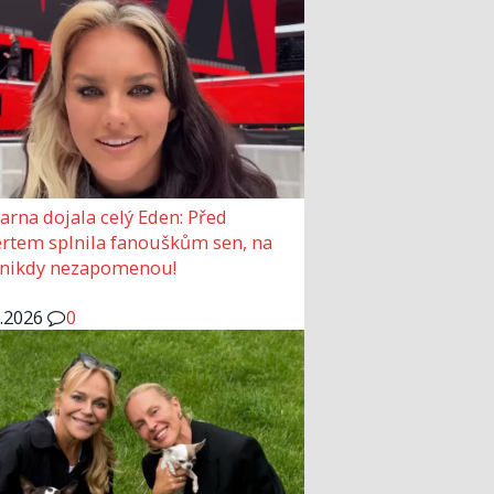
arna dojala celý Eden: Před
rtem splnila fanouškům sen, na
 nikdy nezapomenou!
6.2026
0