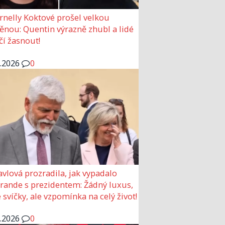
rnelly Koktové prošel velkou
nou: Quentin výrazně zhubl a lidé
čí žasnout!
6.2026
0
avlová prozradila, jak vypadalo
 rande s prezidentem: Žádný luxus,
 svíčky, ale vzpomínka na celý život!
6.2026
0