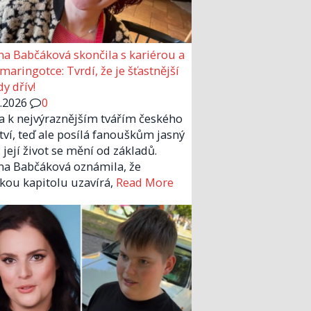
a Babčáková skončila s kariérou a
 maringotce: Tvrdí, že je šťastnější
y dřív!
6.2026
0
la k nejvýraznějším tvářím českého
tví, teď ale posílá fanouškům jasný
 její život se mění od základů.
a Babčáková oznámila, že
kou kapitolu uzavírá,
Read More