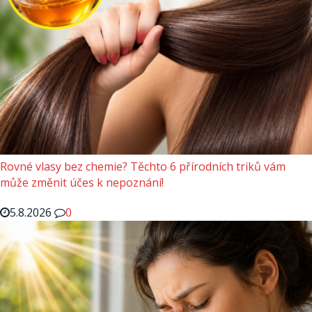
Rovné vlasy bez chemie? Těchto 6 přírodních triků vám
může změnit účes k nepoznání!
5.8.2026
0