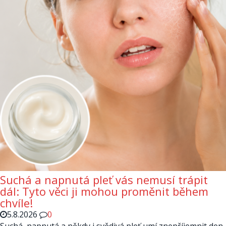
Suchá a napnutá pleť vás nemusí trápit
dál: Tyto věci ji mohou proměnit během
chvíle!
5.8.2026
0
Suchá, napnutá a někdy i svědivá pleť umí znepříjemnit den