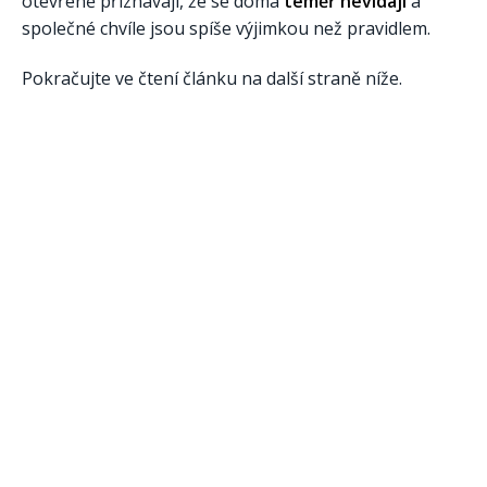
otevřeně přiznávají, že se doma
téměř nevídají
a
společné chvíle jsou spíše výjimkou než pravidlem.
Pokračujte ve čtení článku na další straně níže.