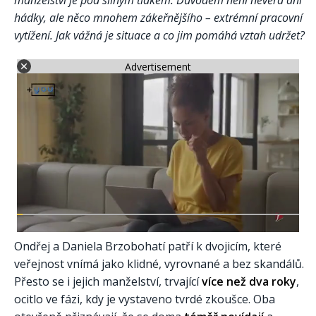
manželství je pod silným tlakem. Důvodem není nevěra ani
hádky, ale něco mnohem zákeřnějšího – extrémní pracovní
vytížení. Jak vážná je situace a co jim pomáhá vztah udržet?
Advertisement
Ondřej a Daniela Brzobohatí patří k dvojicím, které
veřejnost vnímá jako klidné, vyrovnané a bez skandálů.
Přesto se i jejich manželství, trvající
více než dva roky
,
ocitlo ve fázi, kdy je vystaveno tvrdé zkoušce. Oba