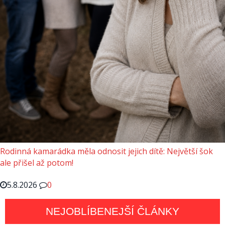
Rodinná kamarádka měla odnosit jejich dítě: Největší šok
ale přišel až potom!
5.8.2026
0
NEJOBLÍBENEJŠÍ ČLÁNKY