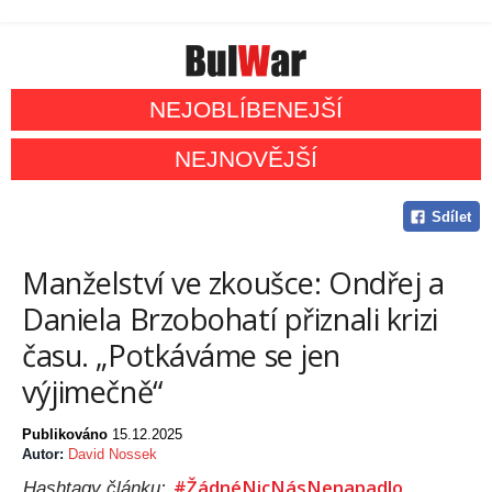
NEJOBLÍBENEJŠÍ
NEJNOVĚJŠÍ
Sdílet
Manželství ve zkoušce: Ondřej a
Daniela Brzobohatí přiznali krizi
času. „Potkáváme se jen
výjimečně“
Publikováno
15.12.2025
Autor:
David Nossek
#ŽádnéNicNásNenapadlo
Hashtagy článku: