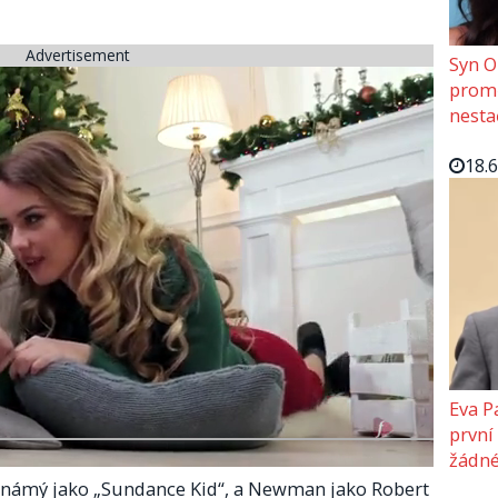
Advertisement
Syn O
promě
nesta
18.
Eva P
první
žádné
známý jako „Sundance Kid“, a Newman jako Robert