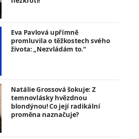
nezkrotí!
Eva Pavlová upřímně
promluvila o těžkostech svého
života: „Nezvládám to.“
Natálie Grossová šokuje: Z
temnovlásky hvězdnou
blondýnou! Co její radikální
proměna naznačuje?