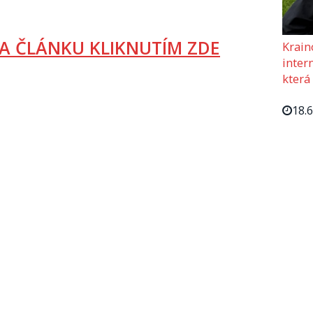
A ČLÁNKU KLIKNUTÍM ZDE
Krain
intern
která
18.