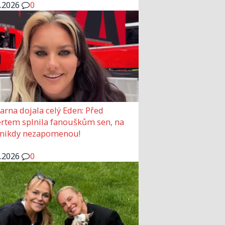
6.2026
0
arna dojala celý Eden: Před
rtem splnila fanouškům sen, na
 nikdy nezapomenou!
6.2026
0