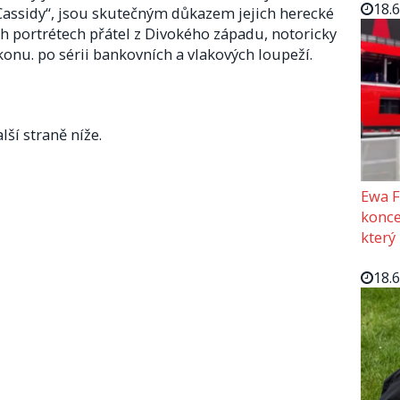
18.
Cassidy“, jsou skutečným důkazem jejich herecké
ých portrétech přátel z Divokého západu, notoricky
konu. po sérii bankovních a vlakových loupeží.
lší straně níže.
Ewa F
konce
který
18.