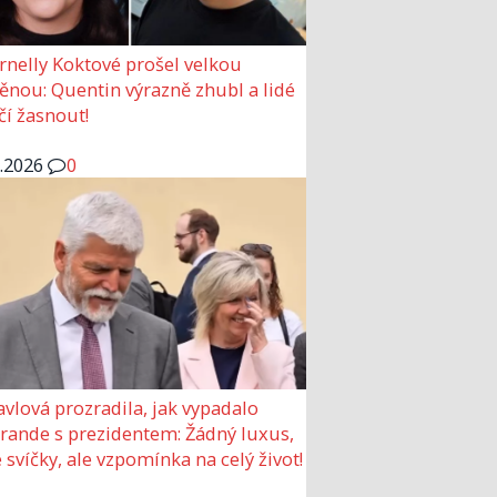
rnelly Koktové prošel velkou
nou: Quentin výrazně zhubl a lidé
čí žasnout!
6.2026
0
avlová prozradila, jak vypadalo
 rande s prezidentem: Žádný luxus,
 svíčky, ale vzpomínka na celý život!