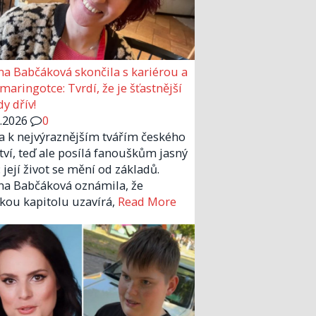
a Babčáková skončila s kariérou a
 maringotce: Tvrdí, že je šťastnější
y dřív!
6.2026
0
la k nejvýraznějším tvářím českého
tví, teď ale posílá fanouškům jasný
 její život se mění od základů.
a Babčáková oznámila, že
kou kapitolu uzavírá,
Read More