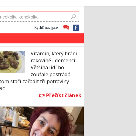
Rychlá navigace:
Vitamín, který brání
rakovině i demenci:
Většina lidí ho
zoufale postrádá,
tom stačí zařadit tři potraviny
íc