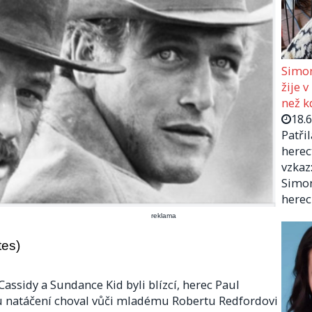
Simon
žije v
než kd
18.
Patři
herec
vzkaz:
Simon
herec
reklama
tes)
Cassidy a Sundance Kid byli blízcí, herec Paul
u natáčení choval vůči mladému Robertu Redfordovi