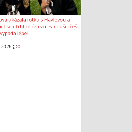
ová ukázala fotku s Havlovou a
et se utrhl ze řetězu: Fanoušci řeší,
 vypadá lépe!
6.2026
0