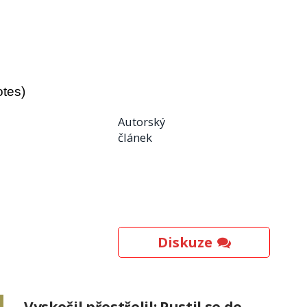
otes)
Autorský
článek
Diskuze
Vyskočil přestřelil: Pustil se do