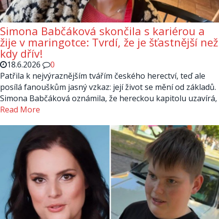
Simona Babčáková skončila s kariérou a
žije v maringotce: Tvrdí, že je šťastnější než
kdy dřív!
18.6.2026
0
Patřila k nejvýraznějším tvářím českého herectví, teď ale
posílá fanouškům jasný vzkaz: její život se mění od základů.
Simona Babčáková oznámila, že hereckou kapitolu uzavírá,
Read More