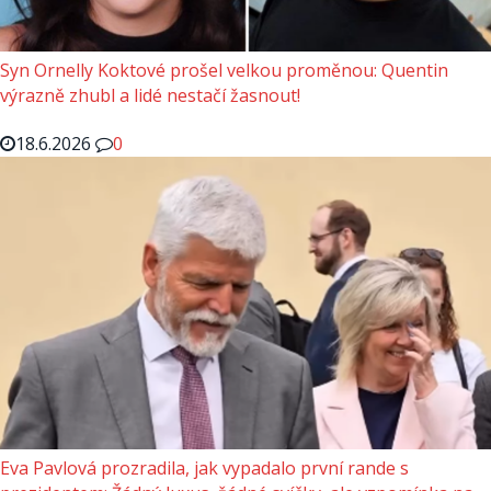
Syn Ornelly Koktové prošel velkou proměnou: Quentin
výrazně zhubl a lidé nestačí žasnout!
18.6.2026
0
Eva Pavlová prozradila, jak vypadalo první rande s