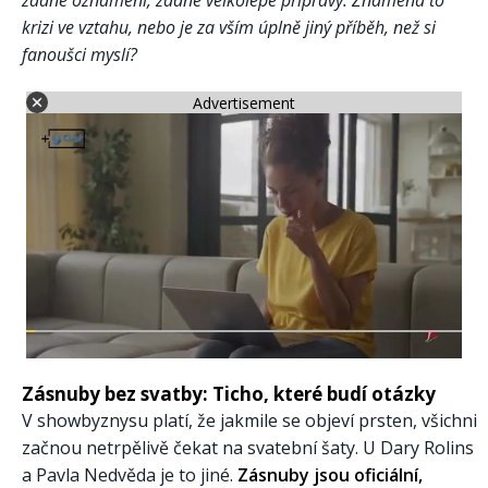
žádné oznámení, žádné velkolepé přípravy. Znamená to
krizi ve vztahu, nebo je za vším úplně jiný příběh, než si
fanoušci myslí?
Advertisement
Zásnuby bez svatby: Ticho, které budí otázky
V showbyznysu platí, že jakmile se objeví prsten, všichni
začnou netrpělivě čekat na svatební šaty. U Dary Rolins
a Pavla Nedvěda je to jiné.
Zásnuby jsou oficiální,