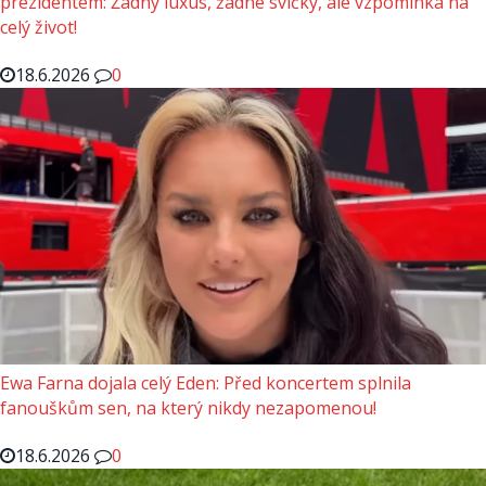
prezidentem: Žádný luxus, žádné svíčky, ale vzpomínka na
celý život!
18.6.2026
0
Ewa Farna dojala celý Eden: Před koncertem splnila
fanouškům sen, na který nikdy nezapomenou!
18.6.2026
0