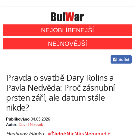
NEJOBLÍBENEJŠÍ
NEJNOVĚJŠÍ
Sdílet
Pravda o svatbě Dary Rolins a
Pavla Nedvěda: Proč zásnubní
prsten září, ale datum stále
nikde?
Publikováno
04.03.2026
Autor:
David Nossek
#ŽádnéNicNásNenapadlo
Hashtagy článku: