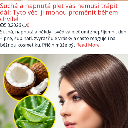
Suchá a napnutá pleť vás nemusí trápit
dál: Tyto věci ji mohou proměnit během
chvíle!
5.8.2026
0
Suchá, napnutá a někdy i svědivá pleť umí znepříjemnit den
– pne, šupinatí, zvýrazňuje vrásky a často reaguje i na
běžnou kosmetiku. Příčin může být
Read More