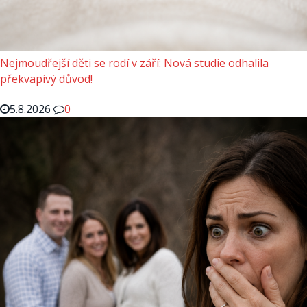
Nejmoudřejší děti se rodí v září: Nová studie odhalila
překvapivý důvod!
5.8.2026
0