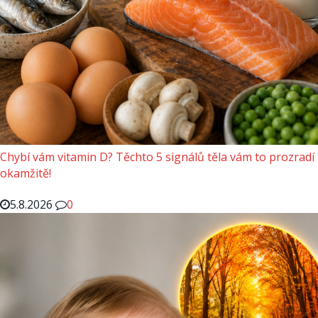
Chybí vám vitamin D? Těchto 5 signálů těla vám to prozradí
okamžitě!
5.8.2026
0