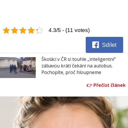
4.3/5 - (11 votes)
Sdílet
Školáci v ČR si touhle „inteligentní“
zábavou krátí čekání na autobus.
Pochopíte, proč hloupneme