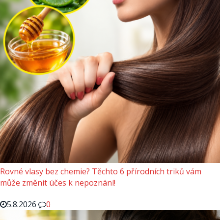
Rovné vlasy bez chemie? Těchto 6 přírodních triků vám
může změnit účes k nepoznání!
5.8.2026
0