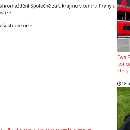
 shromáždění Společně za Ukrajinu v centru Prahy u
nvaze.
lší straně níže.
Ewa F
konce
který
18.