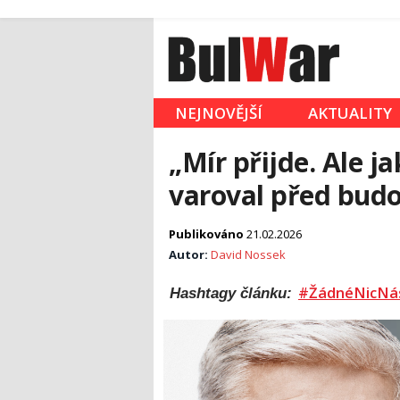
NEJNOVĚJŠÍ
AKTUALITY
„Mír přijde. Ale j
varoval před budo
Publikováno
21.02.2026
Autor:
David Nossek
#ŽádnéNicNá
Hashtagy článku: