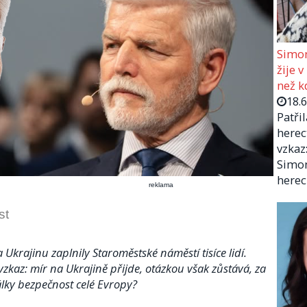
Simon
žije v
než kd
18.
Patři
herec
vzkaz:
Simon
herec
reklama
st
 Ukrajinu zaplnily Staroměstské náměstí tisíce lidí.
 vzkaz: mír na Ukrajině přijde, otázkou však zůstává, za
álky bezpečnost celé Evropy?