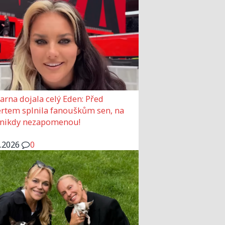
arna dojala celý Eden: Před
rtem splnila fanouškům sen, na
 nikdy nezapomenou!
6.2026
0