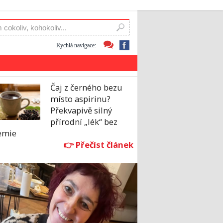
Rychlá navigace:
Čaj z černého bezu
místo aspirinu?
Překvapivě silný
přírodní „lék“ bez
emie