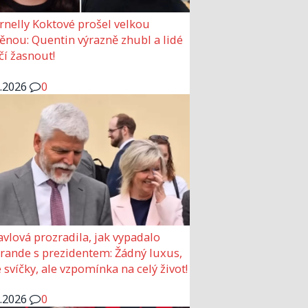
rnelly Koktové prošel velkou
nou: Quentin výrazně zhubl a lidé
čí žasnout!
6.2026
0
avlová prozradila, jak vypadalo
 rande s prezidentem: Žádný luxus,
 svíčky, ale vzpomínka na celý život!
6.2026
0