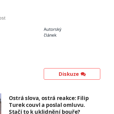
ost
Autorský
článek
Diskuze
Ostrá slova, ostrá reakce: Filip
Turek couvl a poslal omluvu.
Stačí to k uklidnění bouře?