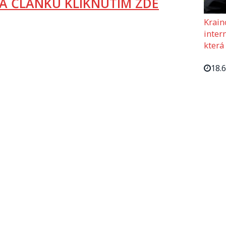
A ČLÁNKU KLIKNUTÍM ZDE
Krain
intern
která
18.