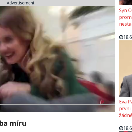
Advertisement
Syn O
promě
nesta
18.
Eva P
první
žádné
ba míru
18.