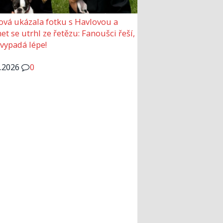
ová ukázala fotku s Havlovou a
et se utrhl ze řetězu: Fanoušci řeší,
 vypadá lépe!
6.2026
0