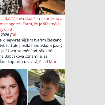
a Babčáková skončila s kariérou a
 maringotce: Tvrdí, že je šťastnější
y dřív!
6.2026
0
la k nejvýraznějším tvářím českého
tví, teď ale posílá fanouškům jasný
 její život se mění od základů.
a Babčáková oznámila, že
kou kapitolu uzavírá,
Read More