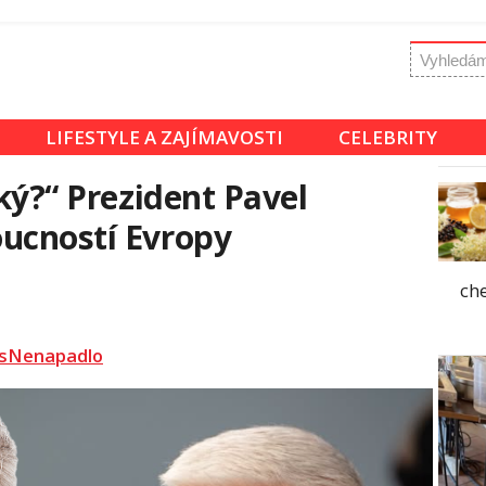
LIFESTYLE A ZAJÍMAVOSTI
CELEBRITY
aký?“ Prezident Pavel
ucností Evropy
ch
sNenapadlo