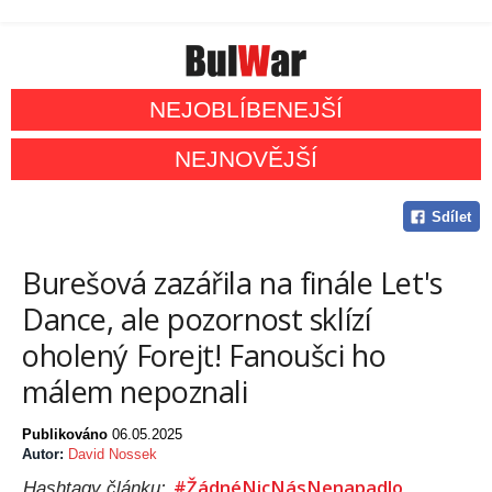
NEJOBLÍBENEJŠÍ
NEJNOVĚJŠÍ
Sdílet
Burešová zazářila na finále Let's
Dance, ale pozornost sklízí
oholený Forejt! Fanoušci ho
málem nepoznali
Publikováno
06.05.2025
Autor:
David Nossek
#ŽádnéNicNásNenapadlo
Hashtagy článku: