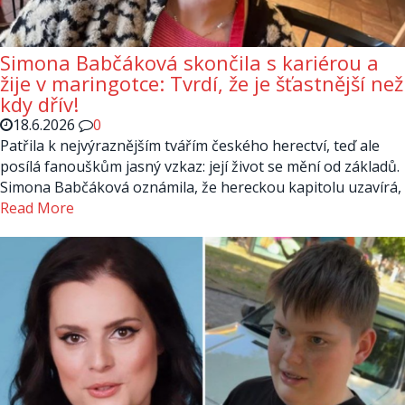
Simona Babčáková skončila s kariérou a
žije v maringotce: Tvrdí, že je šťastnější než
kdy dřív!
18.6.2026
0
Patřila k nejvýraznějším tvářím českého herectví, teď ale
posílá fanouškům jasný vzkaz: její život se mění od základů.
Simona Babčáková oznámila, že hereckou kapitolu uzavírá,
Read More