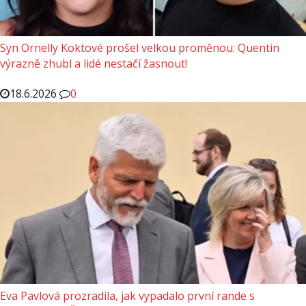
Syn Ornelly Koktové prošel velkou proměnou: Quentin
výrazně zhubl a lidé nestačí žasnout!
18.6.2026
0
Eva Pavlová prozradila, jak vypadalo první rande s