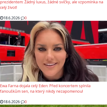
prezidentem: Žádný luxus, žádné svíčky, ale vzpomínka na
celý život!
18.6.2026
0
Ewa Farna dojala celý Eden: Před koncertem splnila
fanouškům sen, na který nikdy nezapomenou!
18.6.2026
0