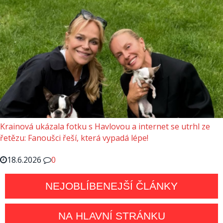
Krainová ukázala fotku s Havlovou a internet se utrhl ze
řetězu: Fanoušci řeší, která vypadá lépe!
18.6.2026
0
NEJOBLÍBENEJŠÍ ČLÁNKY
NA HLAVNÍ STRÁNKU