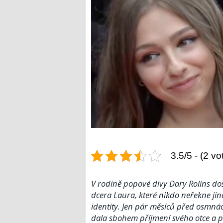
3.5/5 - (2 vo
V rodině popové divy Dary Rolins doš
dcera Laura, které nikdo neřekne jin
identity. Jen pár měsíců před osmná
dala sbohem příjmení svého otce a p