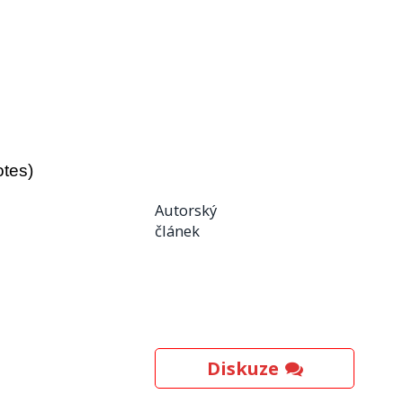
otes)
Autorský
článek
Diskuze