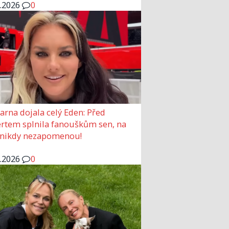
6.2026
0
arna dojala celý Eden: Před
rtem splnila fanouškům sen, na
 nikdy nezapomenou!
6.2026
0