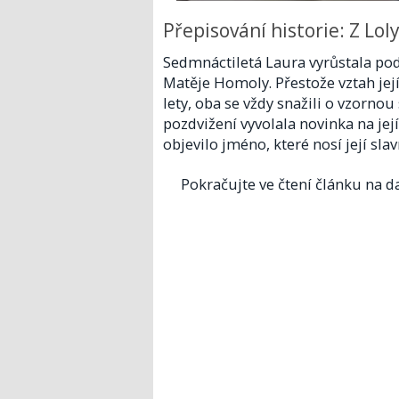
Přepisování historie: Z Lol
Sedmnáctiletá Laura vyrůstala po
Matěje Homoly. Přestože vztah je
lety, oba se vždy snažili o vzornou 
pozdvižení vyvolala novinka na je
objevilo jméno, které nosí její sla
Pokračujte ve čtení článku na da