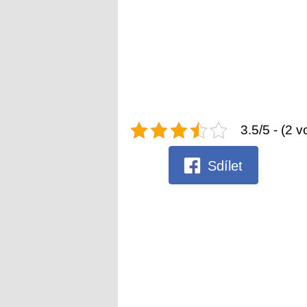
3.5/5 - (2 v
Sdílet