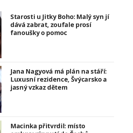
Starosti u Jitky Boho: Malý syn jí
dává zabrat, zoufale prosí
fanoušky o pomoc
Jana Nagyová má plán na stáří:
Luxusní rezidence, Švýcarsko a
jasný vzkaz dětem
Macinka přitvrdil: místo