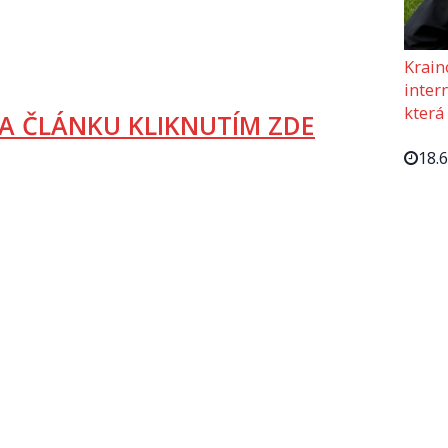
Krain
intern
která
A ČLÁNKU KLIKNUTÍM ZDE
18.