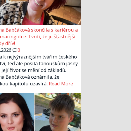
a Babčáková skončila s kariérou a
 maringotce: Tvrdí, že je šťastnější
y dřív!
6.2026
0
la k nejvýraznějším tvářím českého
tví, teď ale posílá fanouškům jasný
 její život se mění od základů.
a Babčáková oznámila, že
kou kapitolu uzavírá,
Read More