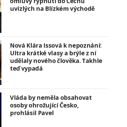
omluvy rýpnutí do Čechů
uvízlých na Blízkém východě
Nová Klára Issová k nepoznání:
Ultra krátké vlasy a brýle z ní
udělaly nového člověka. Takhle
teď vypadá
Vláda by neměla obsahovat
osoby ohrožující Česko,
prohlásil Pavel