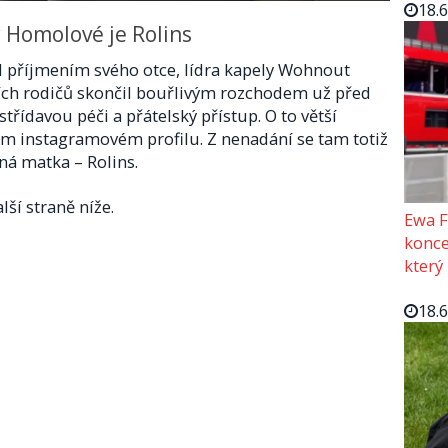
18.
y Homolové je Rolins
d příjmením svého otce, lídra kapely Wohnout
jích rodičů skončil bouřlivým rozchodem už před
střídavou péči a přátelský přístup. O to větší
jím instagramovém profilu. Z nenadání se tam totiž
vná matka – Rolins.
lší straně níže.
Ewa F
konce
který
18.