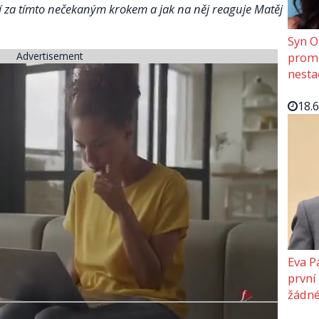
í za tímto nečekaným krokem a jak na něj reaguje Matěj
Syn O
Advertisement
promě
nesta
18.
Eva P
první
žádné