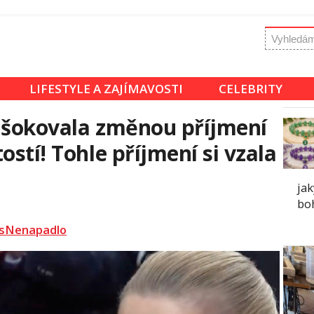
LIFESTYLE A ZAJÍMAVOSTI
CELEBRITY
 šokovala změnou příjmení
ostí! Tohle příjmení si vzala
ja
boh
sNenapadlo