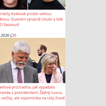
rnelly Koktové prošel velkou
nou: Quentin výrazně zhubl a lidé
čí žasnout!
6.2026
0
avlová prozradila, jak vypadalo
 rande s prezidentem: Žádný luxus,
 svíčky, ale vzpomínka na celý život!