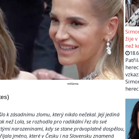
Simon
žije v
než kd
18.
Patři
herec
vzkaz:
Simon
reklama
herec
tes)
lo k zásadnímu zlomu, který nikdo nečekal. Její jediná
ak než Lola, se rozhodla pro radikální řez do své
ctými narozeninami, kdy se stane právoplatně dospělou,
řijala jméno, které v Česku i na Slovensku znamená