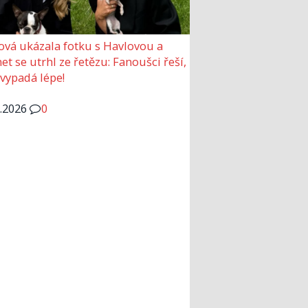
ová ukázala fotku s Havlovou a
et se utrhl ze řetězu: Fanoušci řeší,
 vypadá lépe!
6.2026
0