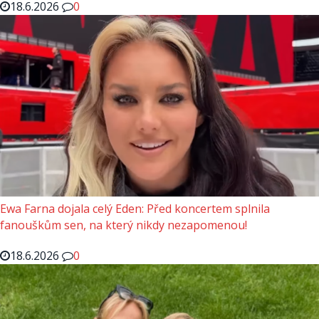
18.6.2026
0
Ewa Farna dojala celý Eden: Před koncertem splnila
fanouškům sen, na který nikdy nezapomenou!
18.6.2026
0