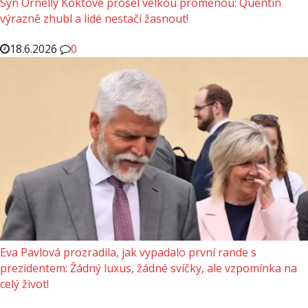
Syn Ornelly Koktové prošel velkou proměnou: Quentin
výrazně zhubl a lidé nestačí žasnout!
18.6.2026
0
Eva Pavlová prozradila, jak vypadalo první rande s
prezidentem: Žádný luxus, žádné svíčky, ale vzpomínka na
celý život!