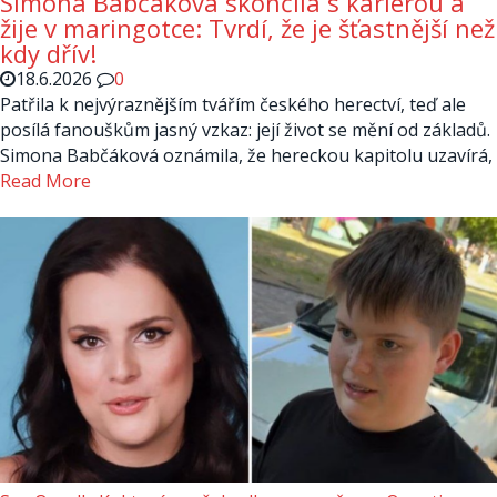
Simona Babčáková skončila s kariérou a
žije v maringotce: Tvrdí, že je šťastnější než
kdy dřív!
18.6.2026
0
Patřila k nejvýraznějším tvářím českého herectví, teď ale
posílá fanouškům jasný vzkaz: její život se mění od základů.
Simona Babčáková oznámila, že hereckou kapitolu uzavírá,
Read More