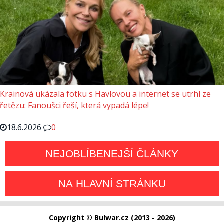
Krainová ukázala fotku s Havlovou a internet se utrhl ze
řetězu: Fanoušci řeší, která vypadá lépe!
18.6.2026
0
NEJOBLÍBENEJŠÍ ČLÁNKY
NA HLAVNÍ STRÁNKU
Copyright © Bulwar.cz (2013 - 2026)