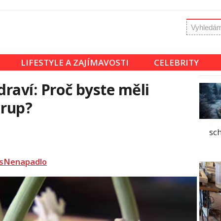
LIFESTYLE A ZAJÍMAVOSTI
CELEBRITY
draví: Proč byste měli
irup?
sc
sNenapadlo