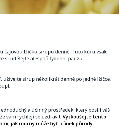
?
nu čajovou lžičku sirupu denně. Tuto kúru však
té si udělejte alespoň týdenní pauzu.
, užívejte sirup několikrát denně po jedné lžičce.
oupí.
ednoduchý a účinný prostředek, který posílí váš
e vám rychleji se uzdravit.
Vyzkoušejte tento
sami, jak mocný může být účinek přírody.