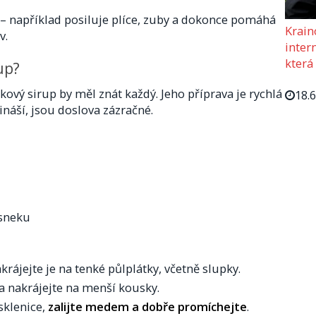
 například posiluje plíce, zuby a dokonce pomáhá
Krain
v.
intern
která
up?
ový sirup by měl znát každý. Jeho příprava je rychlá
18.
ináší, jsou doslova zázračné.
esneku
krájejte je na tenké půlplátky, včetně slupky.
ba nakrájejte na menší kousky.
sklenice,
zalijte medem a dobře promíchejte
.