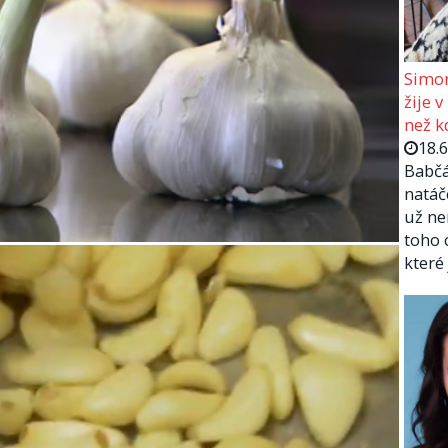
Simon
žije v
než kd
18.
Babčá
natáč
už ne
toho 
které