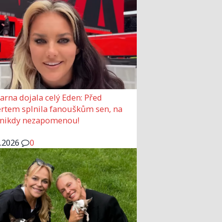
arna dojala celý Eden: Před
rtem splnila fanouškům sen, na
 nikdy nezapomenou!
6.2026
0