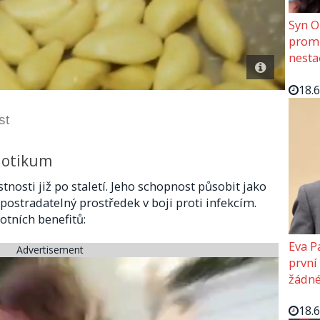
Syn O
promě
nesta
18.
st
biotikum
tnosti již po staletí. Jeho schopnost působit jako
epostradatelný prostředek v boji proti infekcím.
otních benefitů:
Eva P
Advertisement
první
žádné
18.