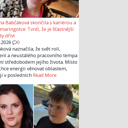
a Babčáková skončila s kariérou a
 maringotce: Tvrdí, že je šťastnější
y dřív!
6.2026
0
ková naznačila, že svět rolí,
ení a neustálého pracovního tempa
ní středobodem jejího života. Místo
chce energii věnovat oblastem,
 ji v posledních
Read More