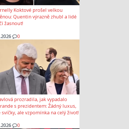
rnelly Koktové prošel velkou
nou: Quentin výrazně zhubl a lidé
čí žasnout!
6.2026
0
avlová prozradila, jak vypadalo
 rande s prezidentem: Žádný luxus,
 svíčky, ale vzpomínka na celý život!
6.2026
0