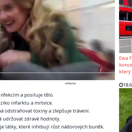
Ewa F
konce
který
18.
reklama
 infekcím a posiluje tělo.
iziko infarktu a mrtvice.
á odstraňovat toxiny a zlepšuje trávení.
 udržovat zdravé hodnoty.
je látky, které inhibují růst nádorových buněk.