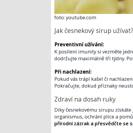
foto: youtube.com
Jak česnekový sirup užívat
Preventivní užívání:
K posílení imunity si vezměte jed
dodržujte maximálně tři týdny. Po
Při nachlazení:
Pokud vás trápí kašel či nachlazení
Pokračujte, dokud příznaky neust
Zdraví na dosah ruky
Díky česnekovému sirupu získáte j
organismus, ochrání plíce a pomůž
přírodní zázrak a přesvědčte se 