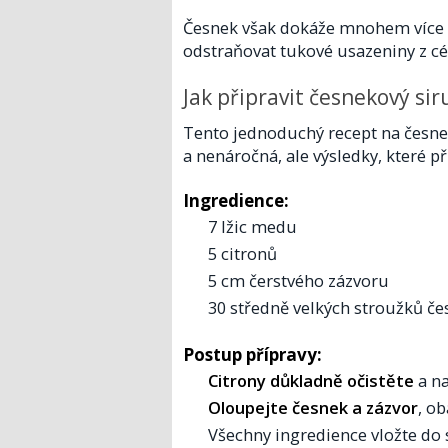
Česnek však dokáže mnohem více –
odstraňovat tukové usazeniny z cé
Jak připravit česnekový sir
Tento jednoduchý recept na česnek
a nenáročná, ale výsledky, které př
Ingredience:
7 lžic medu
5 citronů
5 cm čerstvého zázvoru
30 středně velkých stroužků č
Postup přípravy:
Citrony důkladně očistěte
a na
Oloupejte česnek a zázvor
, o
Všechny ingredience vložte do 