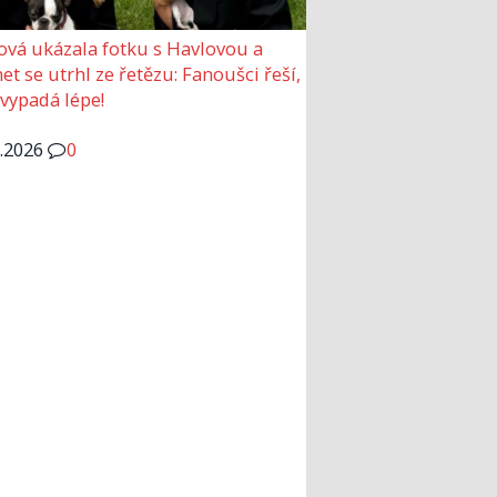
ová ukázala fotku s Havlovou a
et se utrhl ze řetězu: Fanoušci řeší,
 vypadá lépe!
6.2026
0