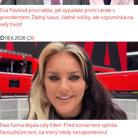
Eva Pavlová prozradila, jak vypadalo první rande s
prezidentem: Žádný luxus, žádné svíčky, ale vzpomínka na
celý život!
18.6.2026
0
Ewa Farna dojala celý Eden: Před koncertem splnila
fanouškům sen, na který nikdy nezapomenou!