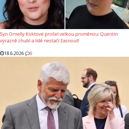
Syn Ornelly Koktové prošel velkou proměnou: Quentin
výrazně zhubl a lidé nestačí žasnout!
18.6.2026
0