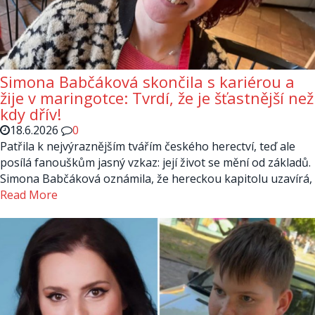
Simona Babčáková skončila s kariérou a
žije v maringotce: Tvrdí, že je šťastnější než
kdy dřív!
18.6.2026
0
Patřila k nejvýraznějším tvářím českého herectví, teď ale
posílá fanouškům jasný vzkaz: její život se mění od základů.
Simona Babčáková oznámila, že hereckou kapitolu uzavírá,
Read More