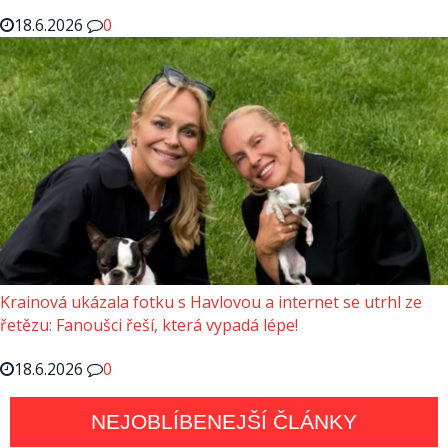
18.6.2026
0
Krainová ukázala fotku s Havlovou a internet se utrhl ze
řetězu: Fanoušci řeší, která vypadá lépe!
18.6.2026
0
NEJOBLÍBENEJŠÍ ČLÁNKY