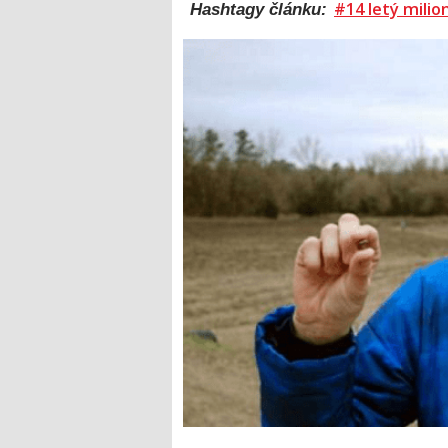
#14 letý milio
Hashtagy článku: