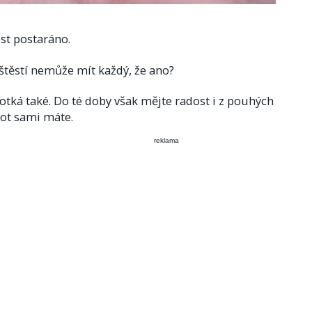
st postaráno.
é štěstí nemůže mít každý, že ano?
tká také. Do té doby však mějte radost i z pouhých
vot sami máte.
reklama