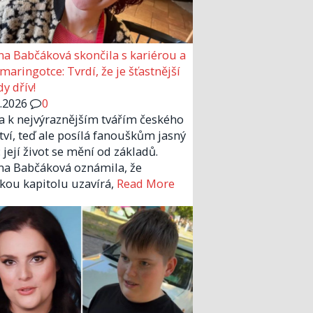
a Babčáková skončila s kariérou a
 maringotce: Tvrdí, že je šťastnější
y dřív!
6.2026
0
la k nejvýraznějším tvářím českého
tví, teď ale posílá fanouškům jasný
 její život se mění od základů.
a Babčáková oznámila, že
kou kapitolu uzavírá,
Read More