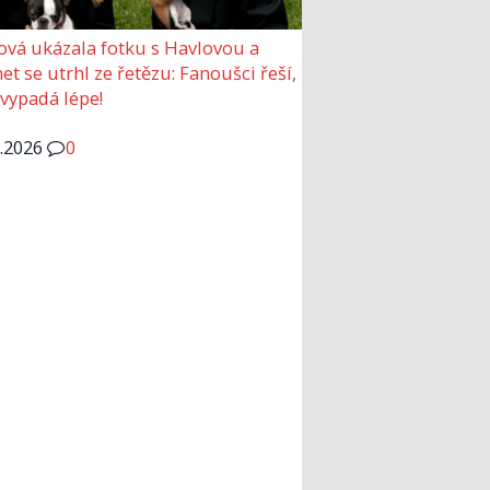
ová ukázala fotku s Havlovou a
et se utrhl ze řetězu: Fanoušci řeší,
 vypadá lépe!
6.2026
0