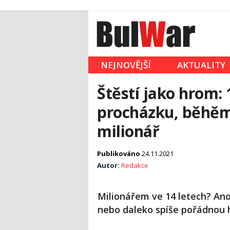
NEJNOVĚJŠÍ
AKTUALITY
Štěstí jako hrom: 
procházku, běhěm
milionář
Publikováno
24.11.2021
Autor:
Redakce
Milionářem ve 14 letech? Ano,
nebo daleko spíše pořádnou h