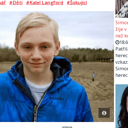
nář
#Děti
#Kalel Langford
#Šokující
Simon
žije v
než kd
18.
Patři
herec
vzkaz:
Simon
herec
reklama