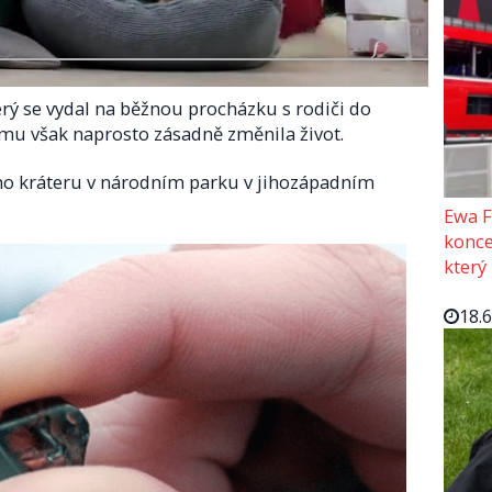
erý se vydal na běžnou procházku s rodiči do
mu však naprosto zásadně změnila život.
oho kráteru v národním parku v jihozápadním
Ewa F
konce
který
18.