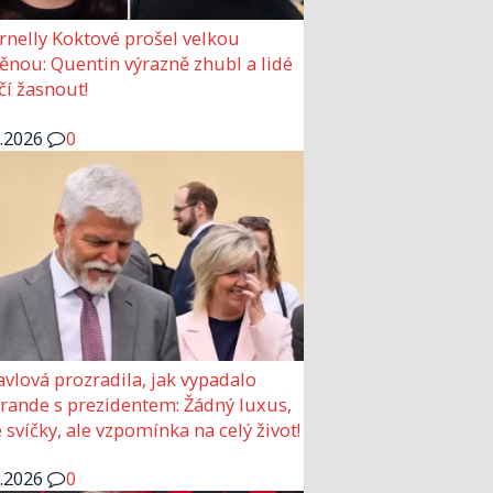
rnelly Koktové prošel velkou
nou: Quentin výrazně zhubl a lidé
čí žasnout!
6.2026
0
avlová prozradila, jak vypadalo
 rande s prezidentem: Žádný luxus,
 svíčky, ale vzpomínka na celý život!
6.2026
0