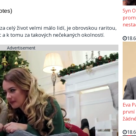
Syn O
otes)
promě
nesta
 celý život velmi málo lidí, je obrovskou raritou,
ec a k tomu za takových nečekaných okolností.
18.
Advertisement
Eva P
první
žádné
18.