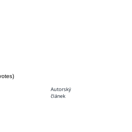
votes)
Autorský
článek