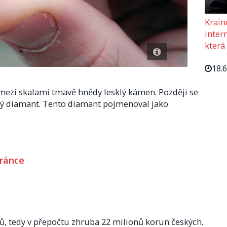
Krain
intern
která
18.
ezi skalami tmavě hnědy lesklý kámen. Později se
ový diamant. Tento diamant pojmenoval jako
tránce
rů, tedy v přepočtu zhruba 22 milionů korun českých.