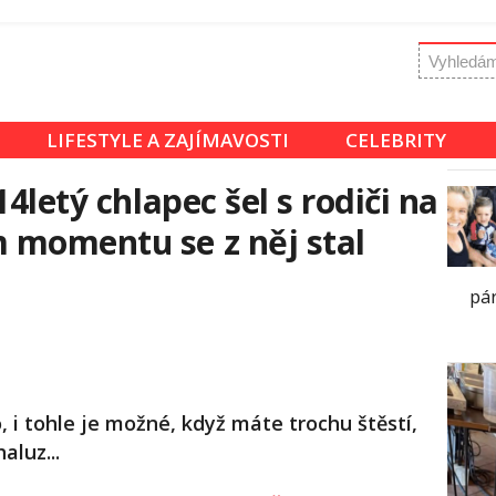
LIFESTYLE A ZAJÍMAVOSTI
CELEBRITY
14letý chlapec šel s rodiči na
 momentu se z něj stal
pár
 i tohle je možné, když máte trochu štěstí,
aluz...