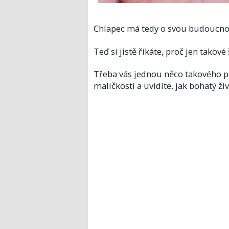
Chlapec má tedy o svou budoucno
Teď si jistě říkáte, proč jen takov
Třeba vás jednou něco takového po
maličkostí a uvidíte, jak bohatý ži