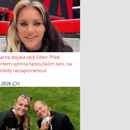
arna dojala celý Eden: Před
rtem splnila fanouškům sen, na
 nikdy nezapomenou!
6.2026
0