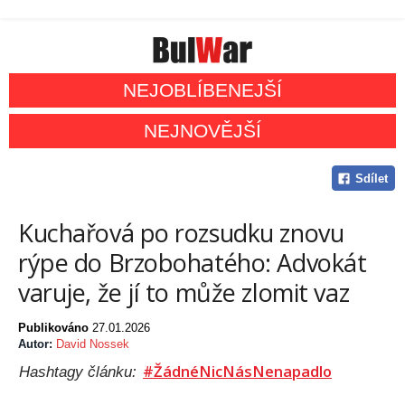
NEJOBLÍBENEJŠÍ
NEJNOVĚJŠÍ
Sdílet
Kuchařová po rozsudku znovu
rýpe do Brzobohatého: Advokát
varuje, že jí to může zlomit vaz
Publikováno
27.01.2026
Autor:
David Nossek
#ŽádnéNicNásNenapadlo
Hashtagy článku: