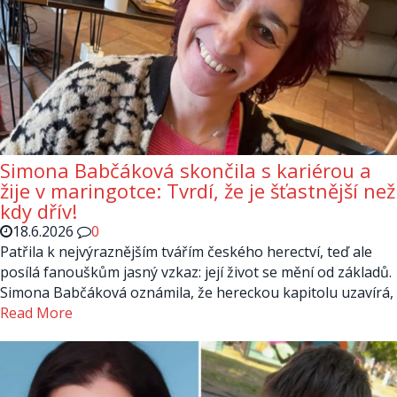
Simona Babčáková skončila s kariérou a
žije v maringotce: Tvrdí, že je šťastnější než
kdy dřív!
18.6.2026
0
Patřila k nejvýraznějším tvářím českého herectví, teď ale
posílá fanouškům jasný vzkaz: její život se mění od základů.
Simona Babčáková oznámila, že hereckou kapitolu uzavírá,
Read More