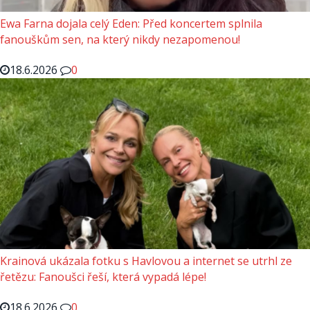
Ewa Farna dojala celý Eden: Před koncertem splnila
fanouškům sen, na který nikdy nezapomenou!
18.6.2026
0
Krainová ukázala fotku s Havlovou a internet se utrhl ze
řetězu: Fanoušci řeší, která vypadá lépe!
18.6.2026
0