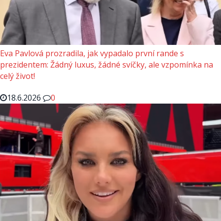
Eva Pavlová prozradila, jak vypadalo první rande s
prezidentem: Žádný luxus, žádné svíčky, ale vzpomínka na
celý život!
18.6.2026
0