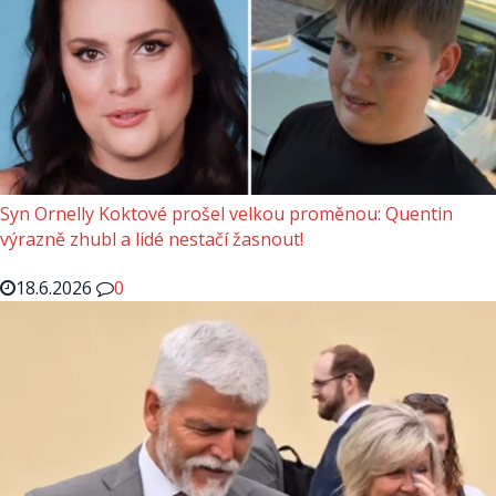
Syn Ornelly Koktové prošel velkou proměnou: Quentin
výrazně zhubl a lidé nestačí žasnout!
18.6.2026
0