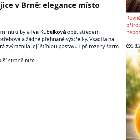
ice v Brně: elegance místo
Rovné
příro
m Intru byla
Iva Kubelková
opět středem
nepoz
třebovala žádné přehnané výstřelky. Vsadila na
5.8.
erá zvýraznila její štíhlou postavu i přirozený šarm.
lší straně níže.