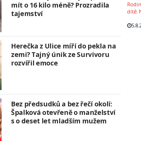
Rodin
mít o 16 kilo méně? Prozradila
dítě: 
tajemství
5.8.
Herečka z Ulice míří do pekla na
zemi? Tajný únik ze Survivoru
rozvířil emoce
Bez předsudků a bez řečí okolí:
Špalková otevřeně o manželství
s o deset let mladším mužem