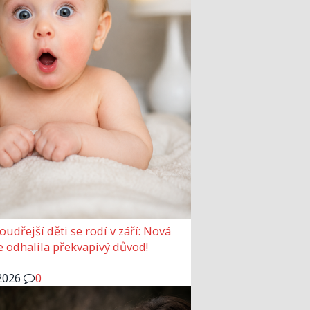
udřejší děti se rodí v září: Nová
e odhalila překvapivý důvod!
2026
0