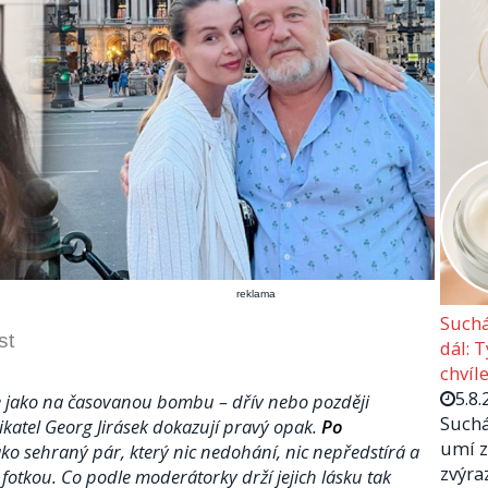
reklama
Suchá
st
dál: 
chvíle
5.8.
e jako na časovanou bombu – dřív nebo později
Suchá
ikatel Georg Jirásek dokazují pravý opak.
Po
umí z
ko sehraný pár, který nic nedohání, nic nepředstírá a
zvýra
otkou. Co podle moderátorky drží jejich lásku tak