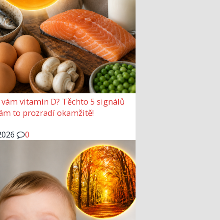
 vám vitamin D? Těchto 5 signálů
vám to prozradí okamžitě!
2026
0