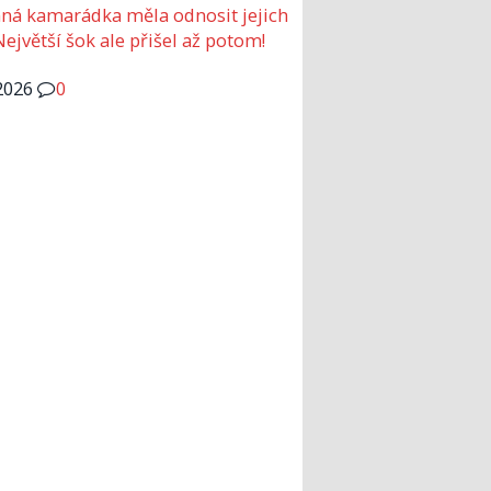
ná kamarádka měla odnosit jejich
Největší šok ale přišel až potom!
2026
0