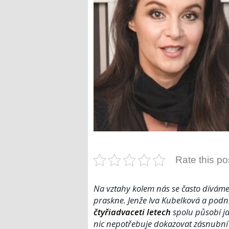
Rate this po
Na vztahy kolem nás se často dívám
praskne. Jenže Iva Kubelková a podn
čtyřiadvaceti letech
spolu působí ja
nic nepotřebuje dokazovat zásnubní f