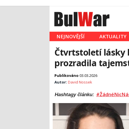
NEJNOVĚJŠÍ
AKTUALITY
Čtvrtstoletí lásky
prozradila tajems
Publikováno
03.03.2026
Autor:
David Nossek
#ŽádnéNicNá
Hashtagy článku: