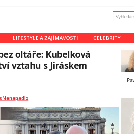
LIFESTYLE A ZAJÍMAVOSTI
CELEBRITY
 bez oltáře: Kubelková
tví vztahu s Jiráskem
Pav
sNenapadlo