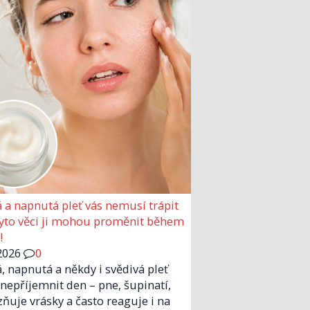
 a napnutá pleť vás nemusí trápit
Tyto věci ji mohou proměnit během
!
2026
0
, napnutá a někdy i svědivá pleť
nepříjemnit den – pne, šupinatí,
zňuje vrásky a často reaguje i na