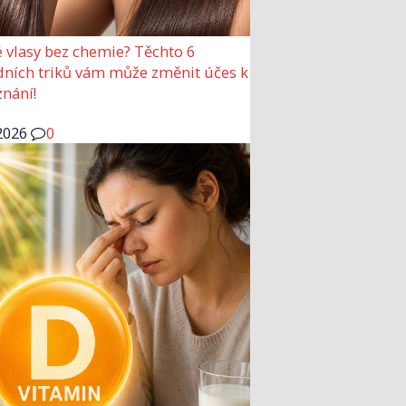
 vlasy bez chemie? Těchto 6
dních triků vám může změnit účes k
nání!
2026
0