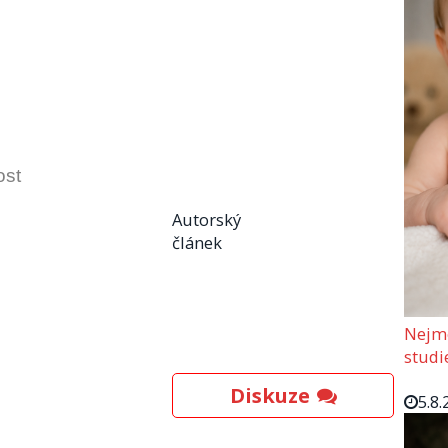
ost
Autorský
článek
Nejmo
studi
Diskuze
5.8.