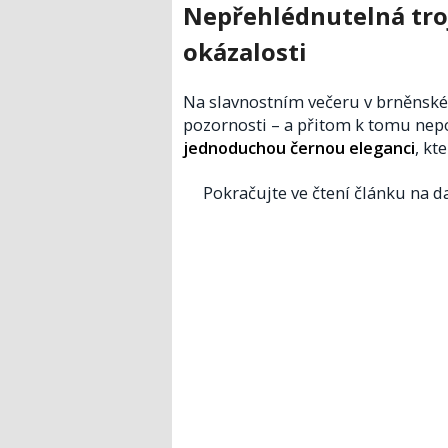
Nepřehlédnutelná troj
okázalosti
Na slavnostním večeru v brněnské
pozornosti – a přitom k tomu nepo
jednoduchou černou eleganci
, kt
Pokračujte ve čtení článku na da