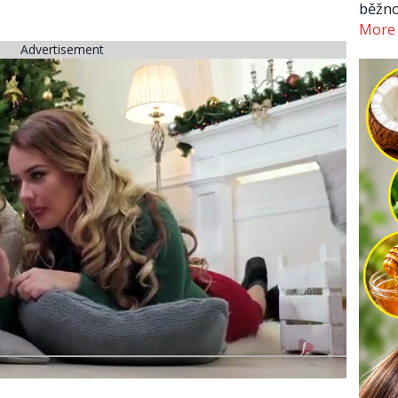
běžno
More
Advertisement