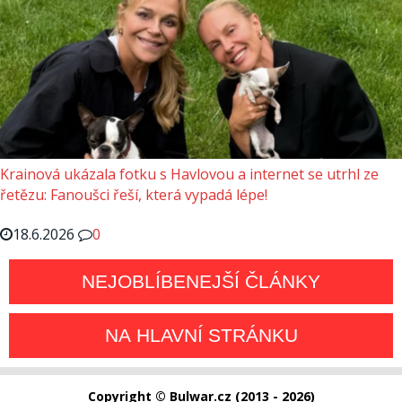
Krainová ukázala fotku s Havlovou a internet se utrhl ze
řetězu: Fanoušci řeší, která vypadá lépe!
18.6.2026
0
NEJOBLÍBENEJŠÍ ČLÁNKY
NA HLAVNÍ STRÁNKU
Copyright © Bulwar.cz (2013 - 2026)