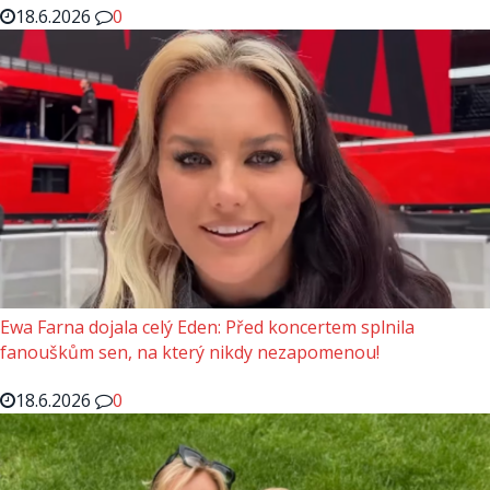
18.6.2026
0
Ewa Farna dojala celý Eden: Před koncertem splnila
fanouškům sen, na který nikdy nezapomenou!
18.6.2026
0