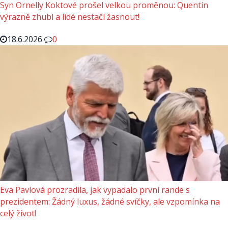
Syn Ornelly Koktové prošel velkou proměnou: Quentin
výrazně zhubl a lidé nestačí žasnout!
18.6.2026
0
Eva Pavlová prozradila, jak vypadalo první rande s
prezidentem: Žádný luxus, žádné svíčky, ale vzpomínka na
celý život!