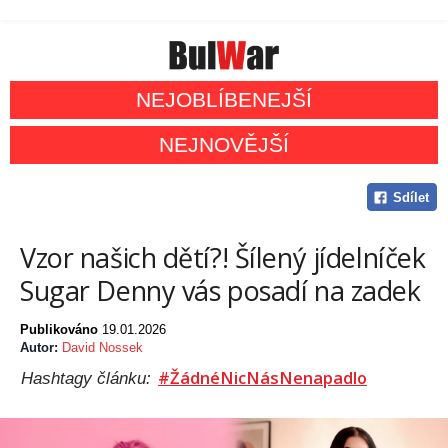
NEJOBLÍBENEJŠÍ
NEJNOVĚJŠÍ
Sdílet
Vzor našich dětí?! Šílený jídelníček
Sugar Denny vás posadí na zadek
Publikováno
19.01.2026
Autor:
David Nossek
#ŽádnéNicNásNenapadlo
Hashtagy článku: