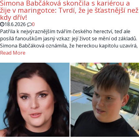
Simona Babčáková skončila s kariérou a
žije v maringotce: Tvrdí, že je šťastnější než
kdy dřív!
18.6.2026
0
Patřila k nejvýraznějším tvářím českého herectví, teď ale
posílá fanouškům jasný vzkaz: její život se mění od základů.
Simona Babčáková oznámila, že hereckou kapitolu uzavírá,
Read More