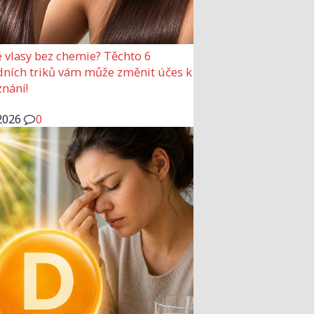
 vlasy bez chemie? Těchto 6
dních triků vám může změnit účes k
nání!
2026
0