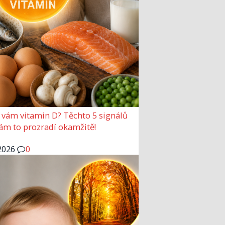
 vám vitamin D? Těchto 5 signálů
vám to prozradí okamžitě!
2026
0