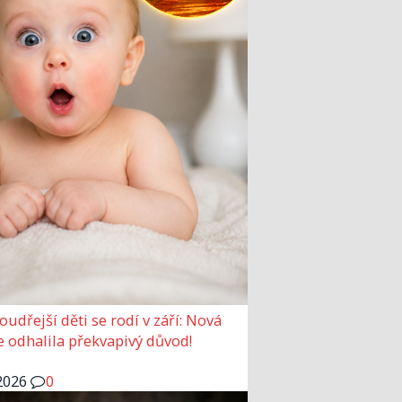
udřejší děti se rodí v září: Nová
e odhalila překvapivý důvod!
2026
0