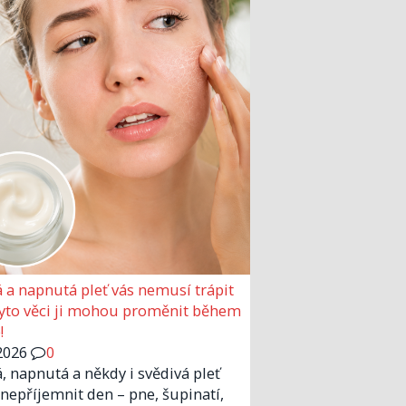
 a napnutá pleť vás nemusí trápit
Tyto věci ji mohou proměnit během
!
2026
0
, napnutá a někdy i svědivá pleť
nepříjemnit den – pne, šupinatí,