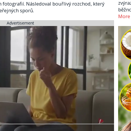
zvýra
fotografií. Následoval bouřlivý rozchod, který
běžno
eřejných sporů.
More
Advertisement