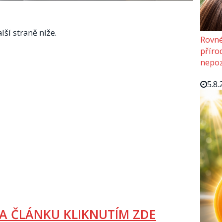
lší straně níže.
Rovné
příro
nepoz
5.8.
A ČLÁNKU KLIKNUTÍM ZDE