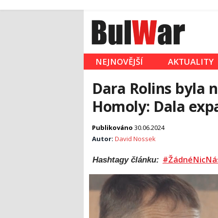
NEJNOVĚJŠÍ
AKTUALITY
Dara Rolins byla 
Homoly: Dala expa
Publikováno
30.06.2024
Autor:
David Nossek
#ŽádnéNicNá
Hashtagy článku: