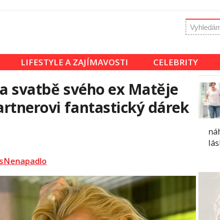
LIFESTYLE A ZAJÍMAVOSTI
CELEBRITY
na svatbě svého ex Matěje
rtnerovi fantastický dárek
ná
lás
sNenapadlo