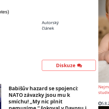
otes)
Autorský
článek
Diskuze
Nejmo
Babišův hazard se spojenci:
studi
NATO závazky jsou mu k
smíchu! „My nic plnit
5.8.
nemusíme,“ šokoval v Davosu i