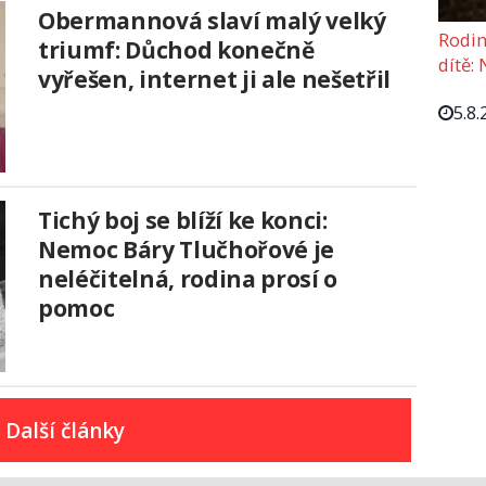
Obermannová slaví malý velký
Rodin
triumf: Důchod konečně
dítě: 
vyřešen, internet ji ale nešetřil
5.8.
Tichý boj se blíží ke konci:
Nemoc Báry Tlučhořové je
neléčitelná, rodina prosí o
pomoc
Další články