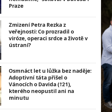
Praze
Zmizení Petra Rezka z
veřejnosti: Co prozradil o
viróze, operaci srdce a životě v
ústraní?
Osmnáct let u lůžka bez naděje:
Adoptivní táta přišel o
Vánocích o Davida (†21),
kterého neopustil ani na
minutu