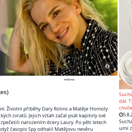
reklama
tes)
Suchá
dál: 
chvíle
ní. Životní příběhy Dary Rolins a Matěje Homoly
5.8.
ých zvratů. Jejich vztah začal psát kapitoly své
Suchá
h zpečetili narozením dcery Laury. Po pěti letech
umí z
, když časopis Spy odhalil Matějovu nevěru