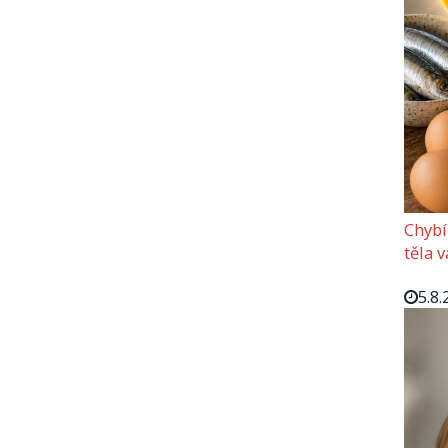
Chybí
těla 
5.8.