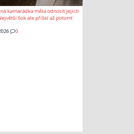
ná kamarádka měla odnosit jejich
Největší šok ale přišel až potom!
2026
0