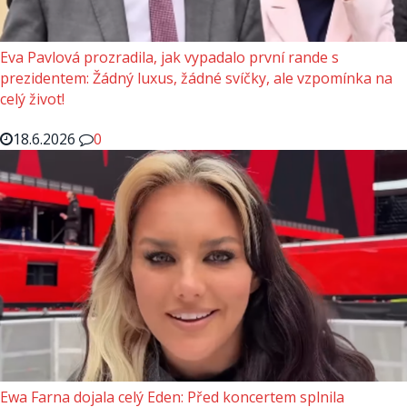
Eva Pavlová prozradila, jak vypadalo první rande s
prezidentem: Žádný luxus, žádné svíčky, ale vzpomínka na
celý život!
18.6.2026
0
Ewa Farna dojala celý Eden: Před koncertem splnila