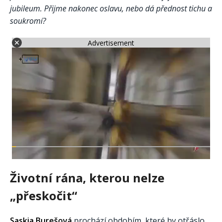
jubileum. Přijme nakonec oslavu, nebo dá přednost tichu a
soukromí?
Advertisement
Životní rána, kterou nelze
„přeskočit“
Saskia Burešová
prochází obdobím, které by otřáslo