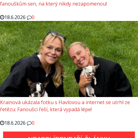
fanouškům sen, na který nikdy nezapomenou!
18.6.2026
0
Krainová ukázala fotku s Havlovou a internet se utrhl ze
řetězu: Fanoušci řeší, která vypadá lépe!
18.6.2026
0