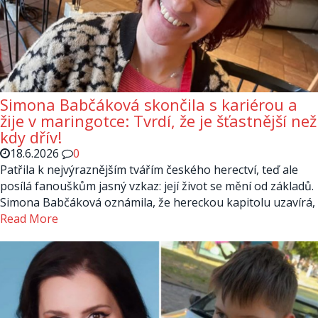
Simona Babčáková skončila s kariérou a
žije v maringotce: Tvrdí, že je šťastnější než
kdy dřív!
18.6.2026
0
Patřila k nejvýraznějším tvářím českého herectví, teď ale
posílá fanouškům jasný vzkaz: její život se mění od základů.
Simona Babčáková oznámila, že hereckou kapitolu uzavírá,
Read More