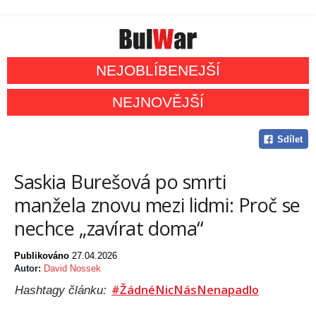
NEJOBLÍBENEJŠÍ
NEJNOVĚJŠÍ
Sdílet
Saskia Burešová po smrti
manžela znovu mezi lidmi: Proč se
nechce „zavírat doma“
Publikováno
27.04.2026
Autor:
David Nossek
#ŽádnéNicNásNenapadlo
Hashtagy článku: