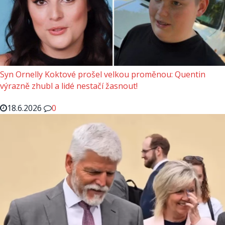
Syn Ornelly Koktové prošel velkou proměnou: Quentin
výrazně zhubl a lidé nestačí žasnout!
18.6.2026
0