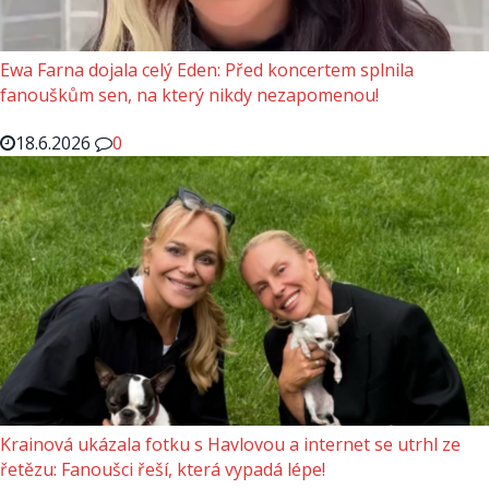
Ewa Farna dojala celý Eden: Před koncertem splnila
fanouškům sen, na který nikdy nezapomenou!
18.6.2026
0
Krainová ukázala fotku s Havlovou a internet se utrhl ze
řetězu: Fanoušci řeší, která vypadá lépe!