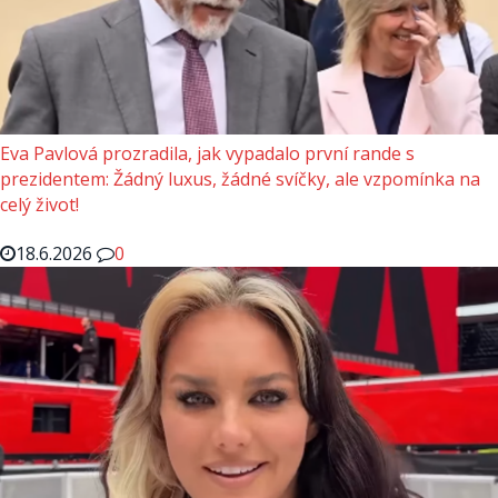
Eva Pavlová prozradila, jak vypadalo první rande s
prezidentem: Žádný luxus, žádné svíčky, ale vzpomínka na
celý život!
18.6.2026
0