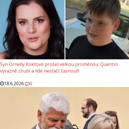
Syn Ornelly Koktové prošel velkou proměnou: Quentin
výrazně zhubl a lidé nestačí žasnout!
18.6.2026
0