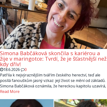
Simona Babčáková skončila s kariérou a
žije v maringotce: Tvrdí, že je šťastnější než
kdy dřív!
18.6.2026
0
Patřila k nejvýraznějším tvářím českého herectví, teď ale
posílá fanouškům jasný vzkaz: její život se mění od základů.
Simona Babčáková oznámila, že hereckou kapitolu uzavírá,
Read More