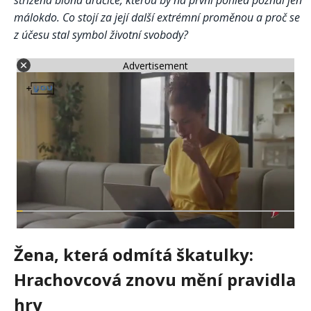
střižená blond dračice, kterou by na první pohled poznal jen
málokdo. Co stojí za její další extrémní proměnou a proč se
z účesu stal symbol životní svobody?
Advertisement
Žena, která odmítá škatulky:
Hrachovcová znovu mění pravidla
hry