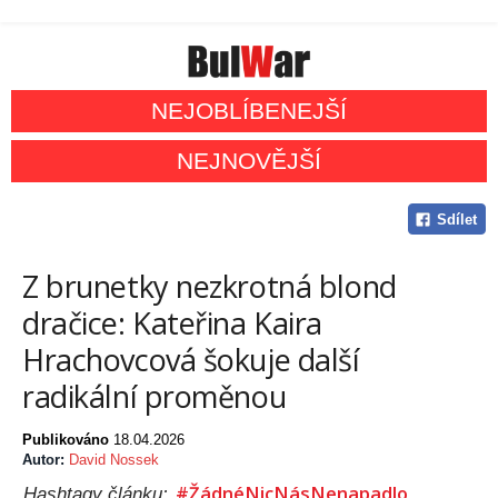
NEJOBLÍBENEJŠÍ
NEJNOVĚJŠÍ
Sdílet
Z brunetky nezkrotná blond
dračice: Kateřina Kaira
Hrachovcová šokuje další
radikální proměnou
Publikováno
18.04.2026
Autor:
David Nossek
#ŽádnéNicNásNenapadlo
Hashtagy článku: