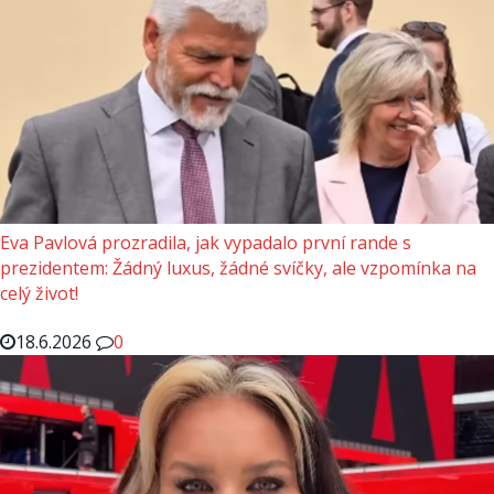
Eva Pavlová prozradila, jak vypadalo první rande s
prezidentem: Žádný luxus, žádné svíčky, ale vzpomínka na
celý život!
18.6.2026
0