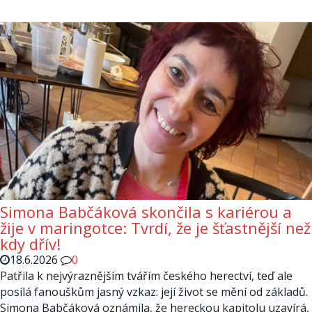
Simona Babčáková skončila s kariérou a
žije v maringotce: Tvrdí, že je šťastnější než
kdy dřív!
18.6.2026
0
Patřila k nejvýraznějším tvářím českého herectví, teď ale
posílá fanouškům jasný vzkaz: její život se mění od základů.
Simona Babčáková oznámila, že hereckou kapitolu uzavírá,