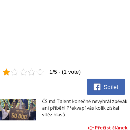
1/5 - (1 vote)
Sdílet
ČS má Talent konečně nevyhrál zpěvák
ani příběh! Překvapí vás kolik získal
vítěz hlasů…