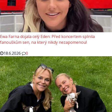
Ewa Farna dojala celý Eden: Před koncertem splnila
fanouškům sen, na který nikdy nezapomenou!
18.6.2026
0