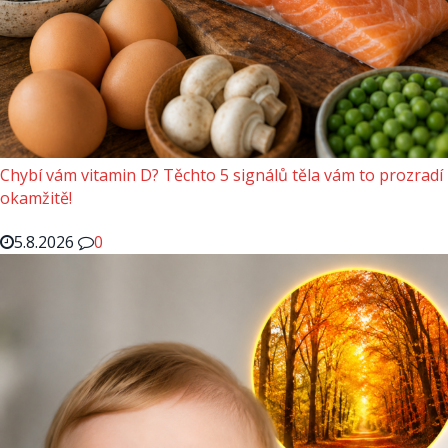
Chybí vám vitamin D? Těchto 5 signálů těla vám to prozradí
okamžitě!
5.8.2026
0