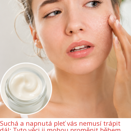
Suchá a napnutá pleť vás nemusí trápit
dál: Tyto věci ji mohou proměnit během