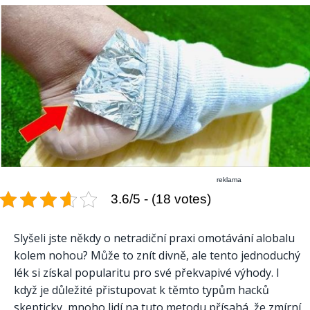
reklama
3.6/5 - (18 votes)
Slyšeli jste někdy o netradiční praxi omotávání alobalu
kolem nohou? Může to znít divně, ale tento jednoduchý
lék si získal popularitu pro své překvapivé výhody. I
když je důležité přistupovat k těmto typům hacků
skepticky, mnoho lidí na tuto metodu přísahá, že zmírní