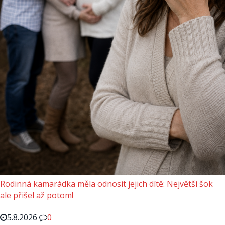
Rodinná kamarádka měla odnosit jejich dítě: Největší šok
ale přišel až potom!
5.8.2026
0