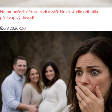
Nejmoudřejší děti se rodí v září: Nová studie odhalila
překvapivý důvod!
5.8.2026
0