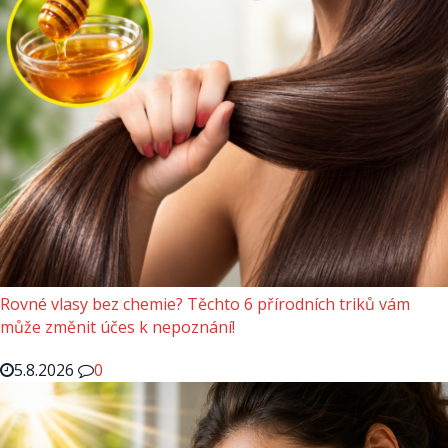
Rovné vlasy bez chemie? Těchto 6 přírodních triků vám
může změnit účes k nepoznání!
5.8.2026
0