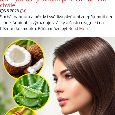
chvíle!
5.8.2026
0
Suchá, napnutá a někdy i svědivá pleť umí znepříjemnit den
– pne, šupinatí, zvýrazňuje vrásky a často reaguje i na
běžnou kosmetiku. Příčin může být
Read More