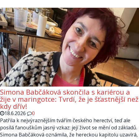
Simona Babčáková skončila s kariérou a
žije v maringotce: Tvrdí, že je šťastnější než
kdy dřív!
18.6.2026
0
Patřila k nejvýraznějším tvářím českého herectví, teď ale
posílá fanouškům jasný vzkaz: její život se mění od základů.
Simona Babčáková oznámila, že hereckou kapitolu uzavírá,