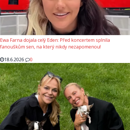
Ewa Farna dojala celý Eden: Před koncertem splnila
fanouškům sen, na který nikdy nezapomenou!
18.6.2026
0