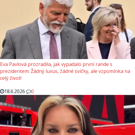
Eva Pavlová prozradila, jak vypadalo první rande s
prezidentem: Žádný luxus, žádné svíčky, ale vzpomínka na
celý život!
18.6.2026
0