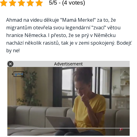
5/5 - (4 votes)
Ahmad na videu děkuje "Mamá Merkel" za to, že
migrantům otevřela svou legendární "zvací" větou
hranice Německa. I přesto, že se prý v Něměcku
nachází několik rasistů, tak je v zemi spokojený. Bodejť
by ne!
Advertisement