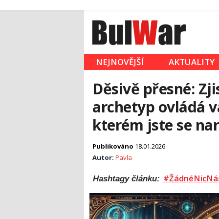
NEJNOVĚJŠÍ
AKTUALITY
Děsivě přesné: Zji
archetyp ovládá v
kterém jste se nar
Publikováno
18.01.2026
Autor:
Pavla
#ŽádnéNicNá
Hashtagy článku: