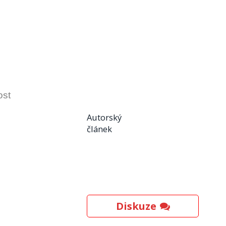
ost
Autorský
článek
Diskuze