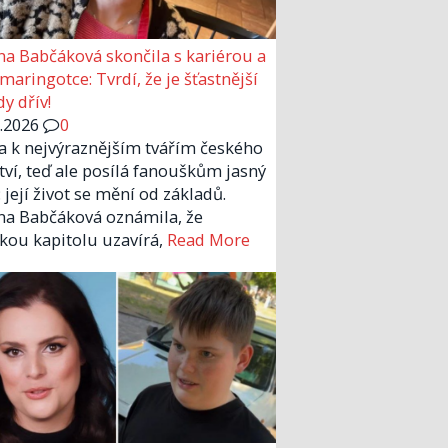
a Babčáková skončila s kariérou a
 maringotce: Tvrdí, že je šťastnější
y dřív!
6.2026
0
la k nejvýraznějším tvářím českého
tví, teď ale posílá fanouškům jasný
 její život se mění od základů.
a Babčáková oznámila, že
kou kapitolu uzavírá,
Read More