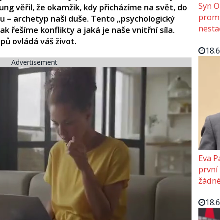
Syn O
ung věřil, že okamžik, kdy přicházíme na svět, do
promě
 – archetyp naší duše. Tento „psychologický
nesta
ak řešíme konflikty a jaká je naše vnitřní síla.
ypů ovládá váš život.
18.
Advertisement
Eva P
první
žádné
18.