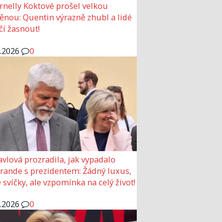
rnelly Koktové prošel velkou
nou: Quentin výrazně zhubl a lidé
čí žasnout!
6.2026
0
avlová prozradila, jak vypadalo
 rande s prezidentem: Žádný luxus,
 svíčky, ale vzpomínka na celý život!
6.2026
0