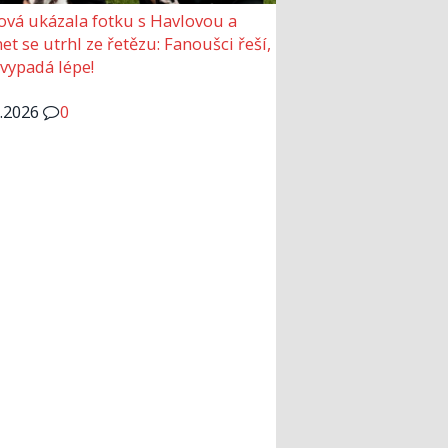
ová ukázala fotku s Havlovou a
et se utrhl ze řetězu: Fanoušci řeší,
 vypadá lépe!
6.2026
0