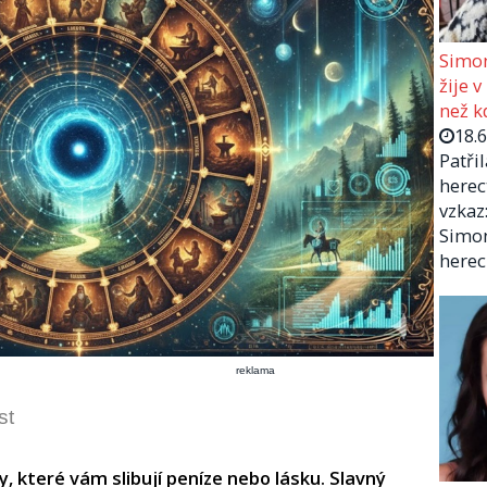
Simon
žije v
než kd
18.
Patři
herec
vzkaz:
Simon
herec
reklama
st
 které vám slibují peníze nebo lásku. Slavný