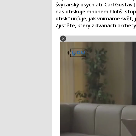
švýcarský psychiatr Carl Gustav J
nás otiskuje mnohem hlubší stopu
otisk“ určuje, jak vnímáme svět, j
Zjistěte, který z dvanácti archet