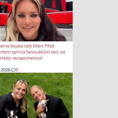
arna dojala celý Eden: Před
rtem splnila fanouškům sen, na
 nikdy nezapomenou!
6.2026
0