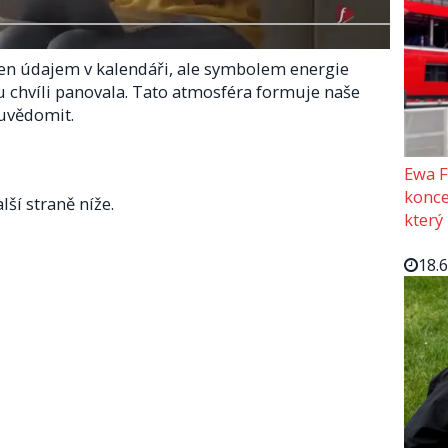
jen údajem v kalendáři, ale symbolem energie
ou chvíli panovala. Tato atmosféra formuje naše
 uvědomit.
Ewa F
konce
lší straně níže.
který
18.