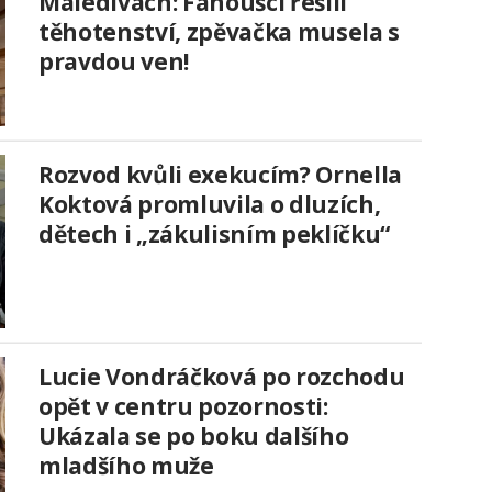
Maledivách: Fanoušci řešili
těhotenství, zpěvačka musela s
pravdou ven!
Rozvod kvůli exekucím? Ornella
Koktová promluvila o dluzích,
dětech i „zákulisním peklíčku“
Lucie Vondráčková po rozchodu
opět v centru pozornosti:
Ukázala se po boku dalšího
mladšího muže