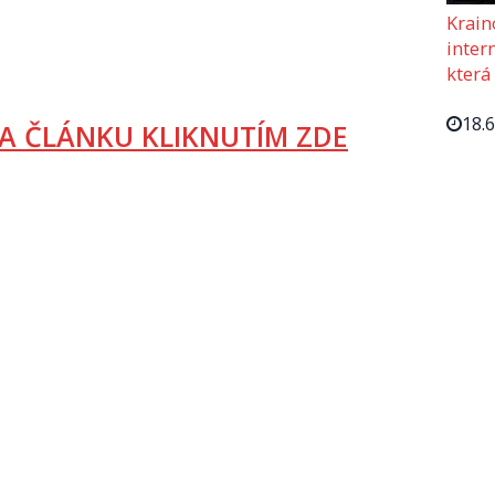
Krain
intern
která
18.
A ČLÁNKU KLIKNUTÍM ZDE