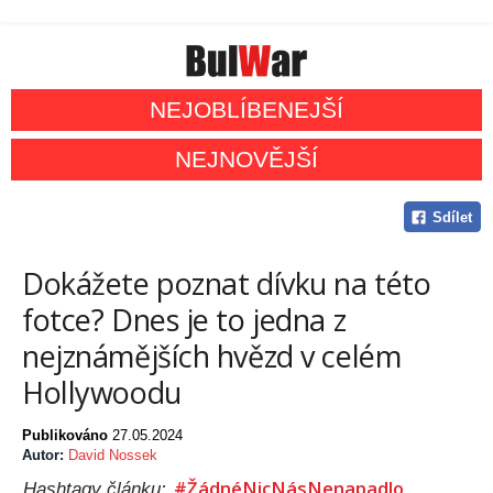
NEJOBLÍBENEJŠÍ
NEJNOVĚJŠÍ
Sdílet
Dokážete poznat dívku na této
fotce? Dnes je to jedna z
nejznámějších hvězd v celém
Hollywoodu
Publikováno
27.05.2024
Autor:
David Nossek
#ŽádnéNicNásNenapadlo
Hashtagy článku: