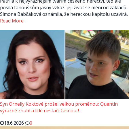
Patřila k nejvýraznějším tvářím českého herectví, teď ale
posílá fanouškům jasný vzkaz: její život se mění od základů.
Simona Babčáková oznámila, že hereckou kapitolu uzavírá,
Read More
Syn Ornelly Koktové prošel velkou proměnou: Quentin
výrazně zhubl a lidé nestačí žasnout!
18.6.2026
0