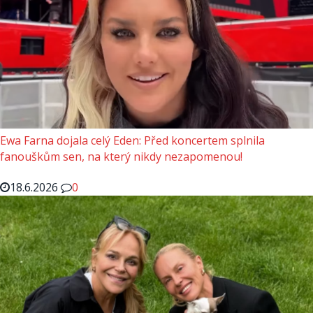
Ewa Farna dojala celý Eden: Před koncertem splnila
fanouškům sen, na který nikdy nezapomenou!
18.6.2026
0