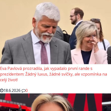
Eva Pavlová prozradila, jak vypadalo první rande s
prezidentem: Žádný luxus, žádné svíčky, ale vzpomínka na
celý život!
18.6.2026
0