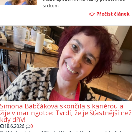
srdcem
Simona Babčáková skončila s kariérou a
žije v maringotce: Tvrdí, že je šťastnější než
kdy dřív!
18.6.2026
0