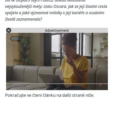
šla ve stopách svých rodičů, dokud nedosáhla
nejvytouženější mety: zisku Oscara. Jak se její životní cesta
vyvíjela a jaké významné milníky v její kariéře a osobním
životě zaznamenala?
Advertisement
Pokračujte ve čtení článku na další straně níže.