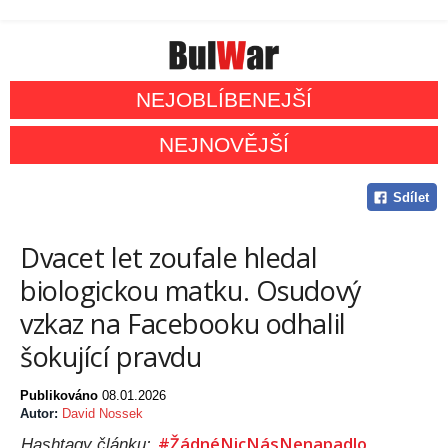
NEJOBLÍBENEJŠÍ
NEJNOVĚJŠÍ
Sdílet
Dvacet let zoufale hledal
biologickou matku. Osudový
vzkaz na Facebooku odhalil
šokující pravdu
Publikováno
08.01.2026
Autor:
David Nossek
#ŽádnéNicNásNenapadlo
Hashtagy článku: