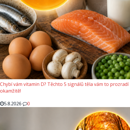
Chybí vám vitamin D? Těchto 5 signálů těla vám to prozradí
okamžitě!
5.8.2026
0