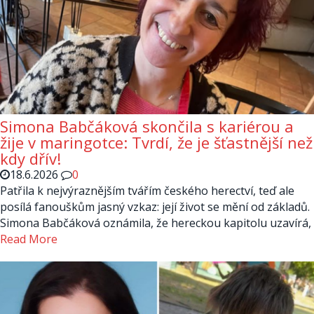
Simona Babčáková skončila s kariérou a
žije v maringotce: Tvrdí, že je šťastnější než
kdy dřív!
18.6.2026
0
Patřila k nejvýraznějším tvářím českého herectví, teď ale
posílá fanouškům jasný vzkaz: její život se mění od základů.
Simona Babčáková oznámila, že hereckou kapitolu uzavírá,
Read More