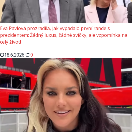
Eva Pavlová prozradila, jak vypadalo první rande s
prezidentem: Žádný luxus, žádné svíčky, ale vzpomínka na
celý život!
18.6.2026
0