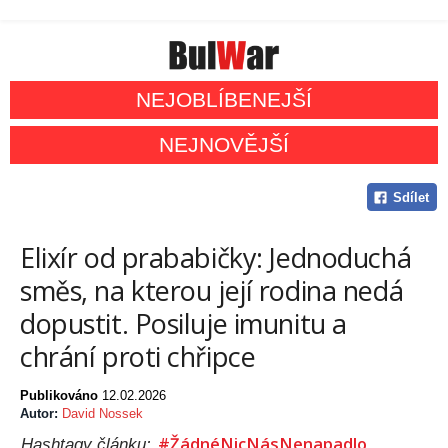
NEJOBLÍBENEJŠÍ
NEJNOVĚJŠÍ
Sdílet
Elixír od prababičky: Jednoduchá
směs, na kterou její rodina nedá
dopustit. Posiluje imunitu a
chrání proti chřipce
Publikováno
12.02.2026
Autor:
David Nossek
#ŽádnéNicNásNenapadlo
Hashtagy článku: