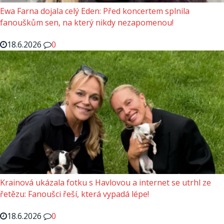
Ewa Farna dojala celý Eden: Před koncertem splnila
fanouškům sen, na který nikdy nezapomenou!
18.6.2026
0
Krainová ukázala fotku s Havlovou a internet se utrhl ze
řetězu: Fanoušci řeší, která vypadá lépe!
18.6.2026
0