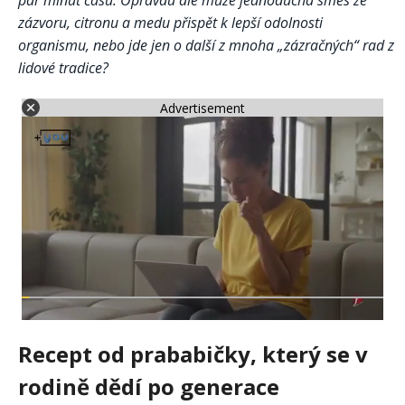
pár minut času. Opravdu ale může jednoduchá směs ze
zázvoru, citronu a medu přispět k lepší odolnosti
organismu, nebo jde jen o další z mnoha „zázračných“ rad z
lidové tradice?
Advertisement
Recept od prababičky, který se v
rodině dědí po generace