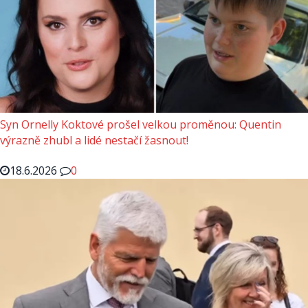
Syn Ornelly Koktové prošel velkou proměnou: Quentin
výrazně zhubl a lidé nestačí žasnout!
18.6.2026
0