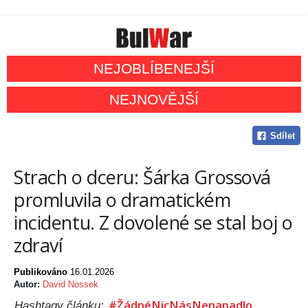
NEJOBLÍBENEJŠÍ
NEJNOVĚJŠÍ
Sdílet
Strach o dceru: Šárka Grossová
promluvila o dramatickém
incidentu. Z dovolené se stal boj o
zdraví
Publikováno
16.01.2026
Autor:
David Nossek
#ŽádnéNicNásNenapadlo
Hashtagy článku: