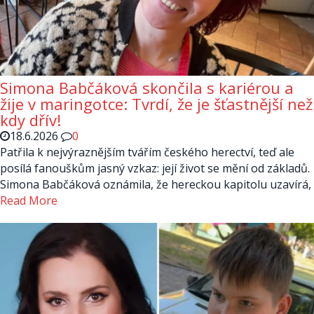
Simona Babčáková skončila s kariérou a
žije v maringotce: Tvrdí, že je šťastnější než
kdy dřív!
18.6.2026
0
Patřila k nejvýraznějším tvářím českého herectví, teď ale
posílá fanouškům jasný vzkaz: její život se mění od základů.
Simona Babčáková oznámila, že hereckou kapitolu uzavírá,
Read More