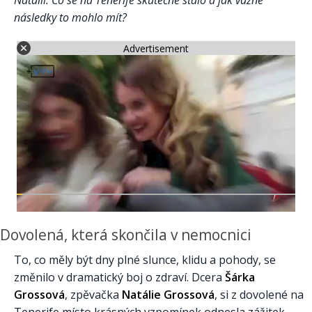
Natálii. Co se na Tenerife skutečně stalo a jak vážné
následky to mohlo mít?
Advertisement
Dovolená, která skončila v nemocnici
To, co měly být dny plné slunce, klidu a pohody, se
změnilo v dramatický boj o zdraví. Dcera
Šárka
Grossová
, zpěvačka
Natálie Grossová
, si z dovolené na