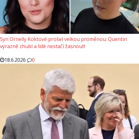
Syn Ornelly Koktové prošel velkou proměnou: Quentin
výrazně zhubl a lidé nestačí žasnout!
18.6.2026
0