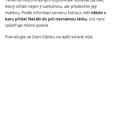
Tenerife místo krásných vzpomínek odnesla zážitek,
který otřásl nejen jí samotnou, ale především její
matkou. Podle informací serveru Extra.cz měl
někdo v
baru přidat Natálii do pití neznámou látku
, což nyní
vyšetřuje místní policie.
Pokračujte ve čtení článku na další straně níže.