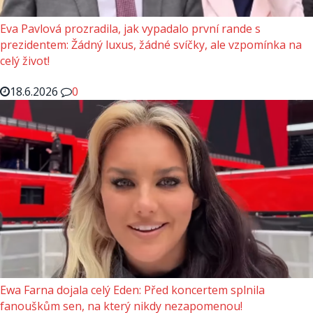
Eva Pavlová prozradila, jak vypadalo první rande s
prezidentem: Žádný luxus, žádné svíčky, ale vzpomínka na
celý život!
18.6.2026
0
Ewa Farna dojala celý Eden: Před koncertem splnila
fanouškům sen, na který nikdy nezapomenou!