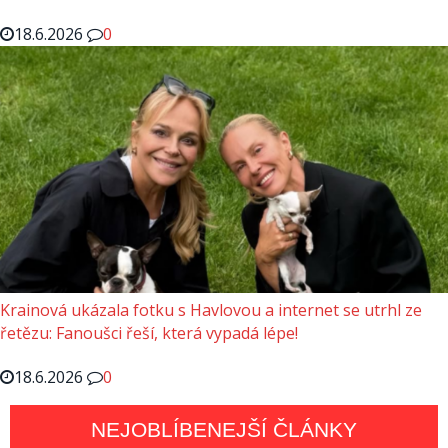
18.6.2026
0
Krainová ukázala fotku s Havlovou a internet se utrhl ze
řetězu: Fanoušci řeší, která vypadá lépe!
18.6.2026
0
NEJOBLÍBENEJŠÍ ČLÁNKY