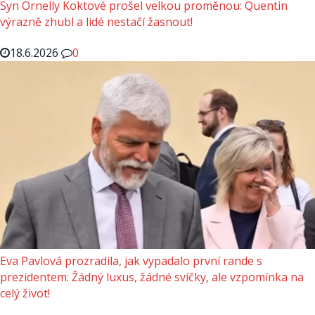
Syn Ornelly Koktové prošel velkou proměnou: Quentin
výrazně zhubl a lidé nestačí žasnout!
18.6.2026
0
Eva Pavlová prozradila, jak vypadalo první rande s
prezidentem: Žádný luxus, žádné svíčky, ale vzpomínka na
celý život!