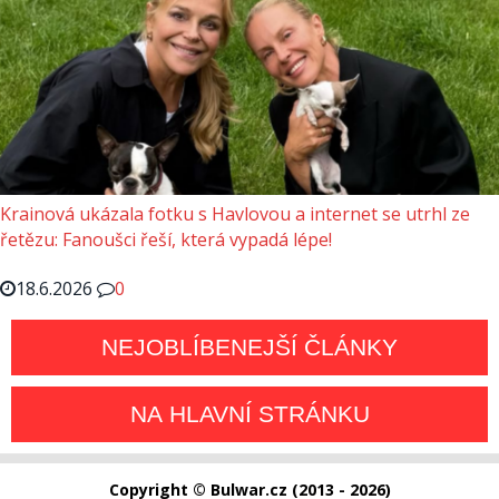
Krainová ukázala fotku s Havlovou a internet se utrhl ze
řetězu: Fanoušci řeší, která vypadá lépe!
18.6.2026
0
NEJOBLÍBENEJŠÍ ČLÁNKY
NA HLAVNÍ STRÁNKU
Copyright © Bulwar.cz (2013 - 2026)