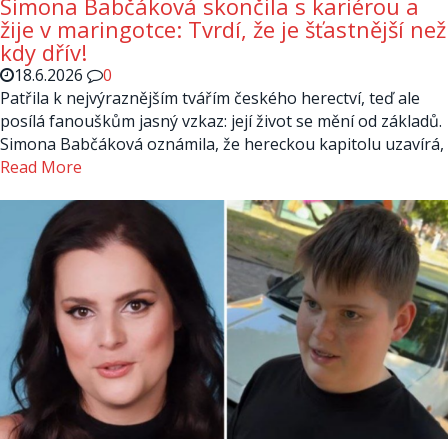
Simona Babčáková skončila s kariérou a
žije v maringotce: Tvrdí, že je šťastnější než
kdy dřív!
18.6.2026
0
Patřila k nejvýraznějším tvářím českého herectví, teď ale
posílá fanouškům jasný vzkaz: její život se mění od základů.
Simona Babčáková oznámila, že hereckou kapitolu uzavírá,
Read More