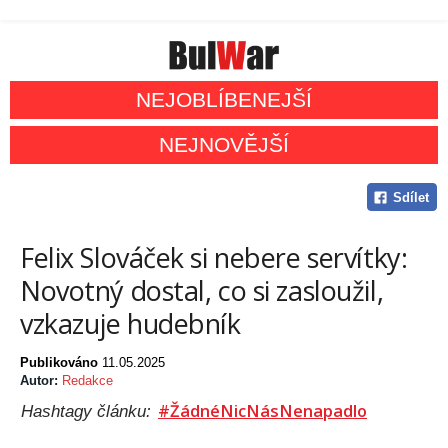
NEJOBLÍBENEJŠÍ
NEJNOVĚJŠÍ
Sdílet
Felix Slováček si nebere servítky:
Novotný dostal, co si zasloužil,
vzkazuje hudebník
Publikováno
11.05.2025
Autor:
Redakce
#ŽádnéNicNásNenapadlo
Hashtagy článku: