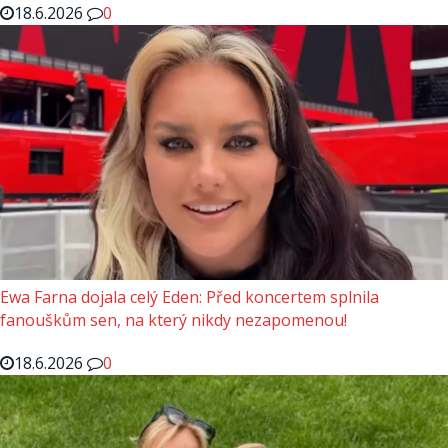
18.6.2026
0
Ewa Farna dojala celý Eden: Před koncertem splnila
fanouškům sen, na který nikdy nezapomenou!
18.6.2026
0