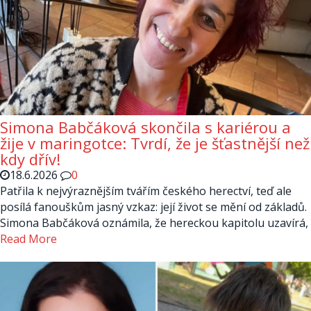
Simona Babčáková skončila s kariérou a
žije v maringotce: Tvrdí, že je šťastnější než
kdy dřív!
18.6.2026
0
Patřila k nejvýraznějším tvářím českého herectví, teď ale
posílá fanouškům jasný vzkaz: její život se mění od základů.
Simona Babčáková oznámila, že hereckou kapitolu uzavírá,
Read More