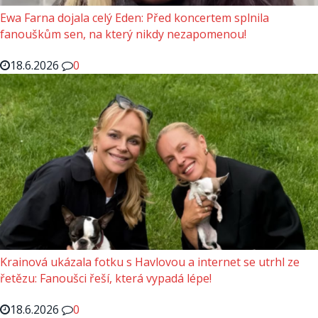
Ewa Farna dojala celý Eden: Před koncertem splnila
fanouškům sen, na který nikdy nezapomenou!
18.6.2026
0
Krainová ukázala fotku s Havlovou a internet se utrhl ze
řetězu: Fanoušci řeší, která vypadá lépe!
18.6.2026
0