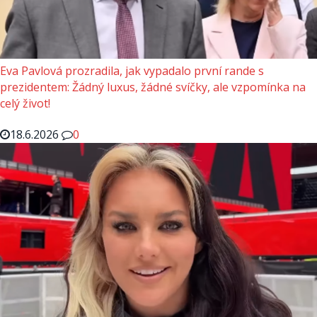
Eva Pavlová prozradila, jak vypadalo první rande s
prezidentem: Žádný luxus, žádné svíčky, ale vzpomínka na
celý život!
18.6.2026
0