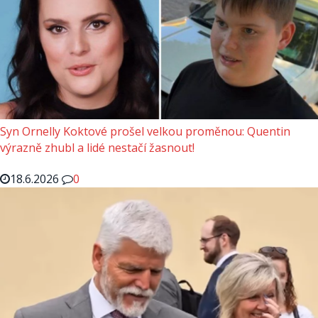
Syn Ornelly Koktové prošel velkou proměnou: Quentin
výrazně zhubl a lidé nestačí žasnout!
18.6.2026
0