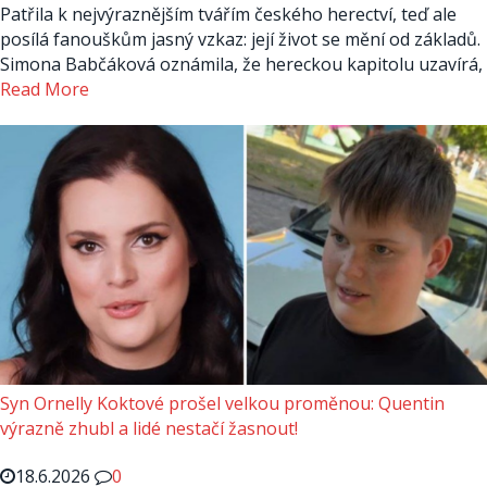
Patřila k nejvýraznějším tvářím českého herectví, teď ale
posílá fanouškům jasný vzkaz: její život se mění od základů.
Simona Babčáková oznámila, že hereckou kapitolu uzavírá,
Read More
Syn Ornelly Koktové prošel velkou proměnou: Quentin
výrazně zhubl a lidé nestačí žasnout!
18.6.2026
0