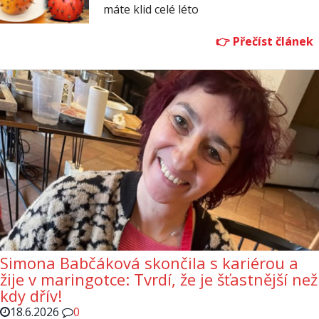
máte klid celé léto
Simona Babčáková skončila s kariérou a
žije v maringotce: Tvrdí, že je šťastnější než
kdy dřív!
18.6.2026
0