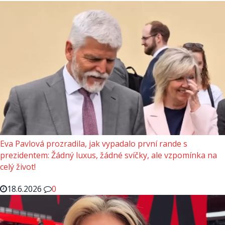
Eva Pavlová prozradila, jak vypadalo první rande s
prezidentem: Žádný luxus, žádné svíčky, ale vzpomínka na
celý život!
18.6.2026
0