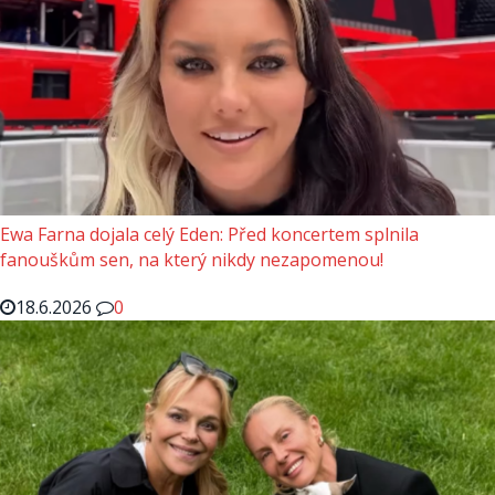
Ewa Farna dojala celý Eden: Před koncertem splnila
fanouškům sen, na který nikdy nezapomenou!
18.6.2026
0