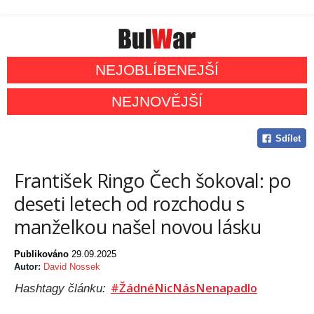
NEJOBLÍBENEJŠÍ
NEJNOVĚJŠÍ
Sdílet
František Ringo Čech šokoval: po
deseti letech od rozchodu s
manželkou našel novou lásku
Publikováno
29.09.2025
Autor:
David Nossek
#ŽádnéNicNásNenapadlo
Hashtagy článku: