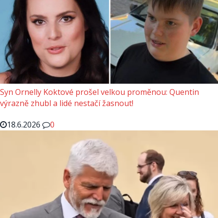
Syn Ornelly Koktové prošel velkou proměnou: Quentin
výrazně zhubl a lidé nestačí žasnout!
18.6.2026
0