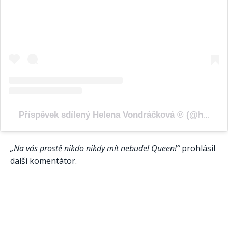
Příspěvek sdílený Helena Vondráčková ® (@helenavondrackovacz)
„Na vás prostě nikdo nikdy mít nebude! Queen!“
prohlásil
další komentátor.