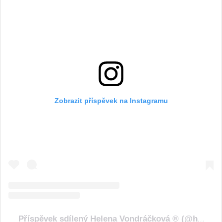
Zobrazit příspěvek na Instagramu
Příspěvek sdílený Helena Vondráčková ® (@helenavondrackovacz)