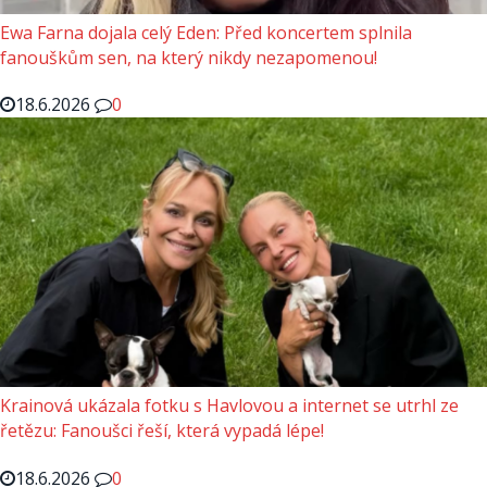
Ewa Farna dojala celý Eden: Před koncertem splnila
fanouškům sen, na který nikdy nezapomenou!
18.6.2026
0
Krainová ukázala fotku s Havlovou a internet se utrhl ze
řetězu: Fanoušci řeší, která vypadá lépe!
18.6.2026
0