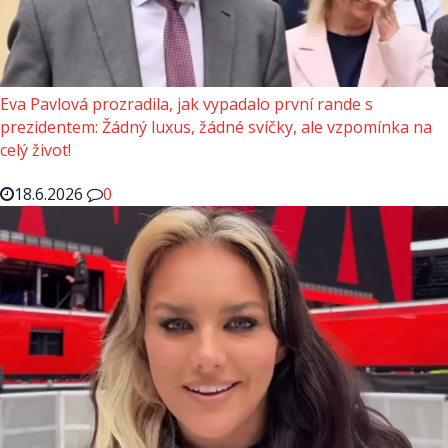
Eva Pavlová prozradila, jak vypadalo první rande s
prezidentem: Žádný luxus, žádné svíčky, ale vzpomínka na
celý život!
18.6.2026
0