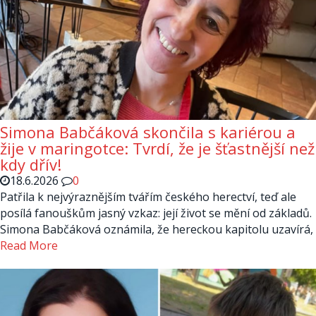
Simona Babčáková skončila s kariérou a
žije v maringotce: Tvrdí, že je šťastnější než
kdy dřív!
18.6.2026
0
Patřila k nejvýraznějším tvářím českého herectví, teď ale
posílá fanouškům jasný vzkaz: její život se mění od základů.
Simona Babčáková oznámila, že hereckou kapitolu uzavírá,
Read More