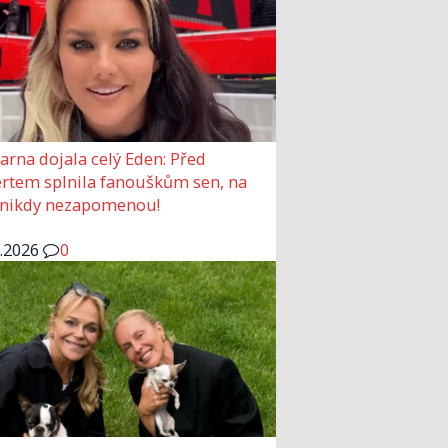
arna dojala celý Eden: Před
rtem splnila fanouškům sen, na
 nikdy nezapomenou!
6.2026
0