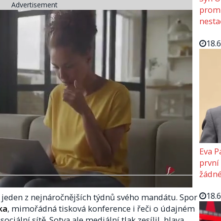
Advertisement
promě
nesta
18.
Eva P
první
žádné
18.
jeden z nejnáročnějších týdnů svého mandátu. Spor
ka
, mimořádná tisková konference i řeči o údajném
sociální sítě. Sotva ale mediální tlak zesílil, hlava