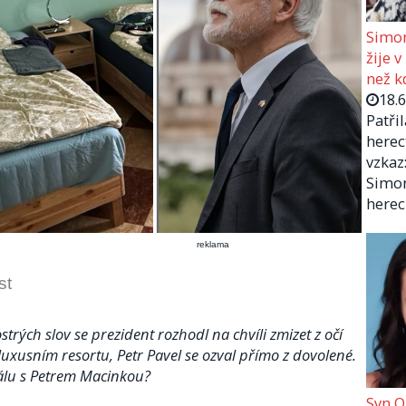
Simon
žije v
než kd
18.
Patři
herec
vzkaz:
Simon
herec
reklama
st
trých slov se prezident rozhodl na chvíli zmizet z očí
o luxusním resortu, Petr Pavel se ozval přímo z dovolené.
dálu s Petrem Macinkou?
Syn O