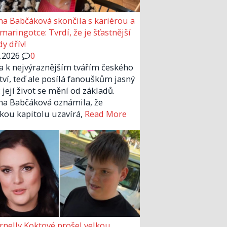
a Babčáková skončila s kariérou a
 maringotce: Tvrdí, že je šťastnější
y dřív!
6.2026
0
la k nejvýraznějším tvářím českého
tví, teď ale posílá fanouškům jasný
 její život se mění od základů.
a Babčáková oznámila, že
kou kapitolu uzavírá,
Read More
rnelly Koktové prošel velkou