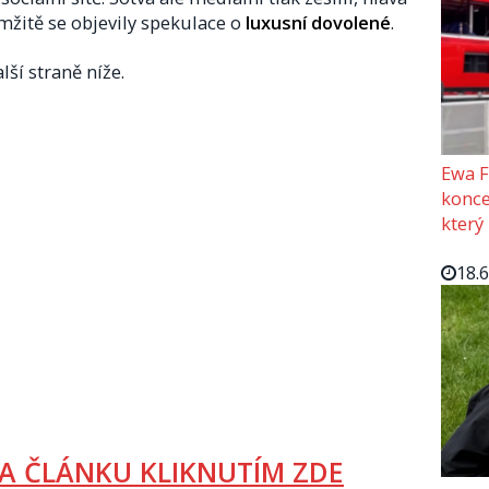
mžitě se objevily spekulace o
luxusní dovolené
.
lší straně níže.
Ewa F
konce
který
18.
A ČLÁNKU KLIKNUTÍM ZDE