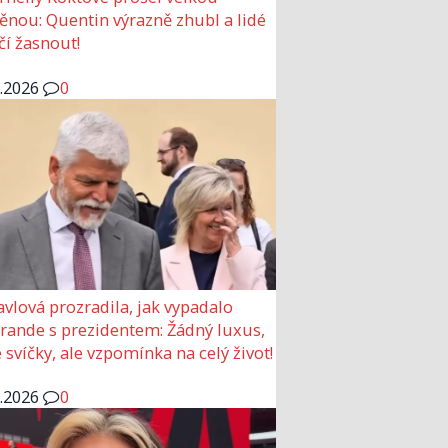
nou: Quentin výrazně zhubl a lidé
čí žasnout!
6.2026
0
avlová prozradila, jak vypadalo
 rande s prezidentem: Žádný luxus,
 svíčky, ale vzpomínka na celý život!
6.2026
0