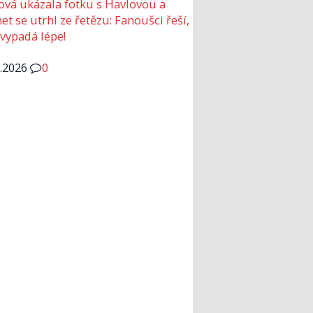
ová ukázala fotku s Havlovou a
et se utrhl ze řetězu: Fanoušci řeší,
 vypadá lépe!
6.2026
0