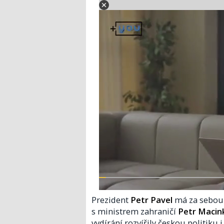
Prezident
Petr Pavel
má za sebou 
s ministrem zahraničí
Petr Macin
vydírání rozvířily českou politiku i 