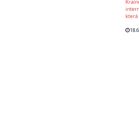
Krain
intern
která
18.