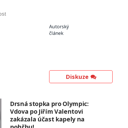
ost
Autorský
článek
Diskuze
Drsná stopka pro Olympic:
Vdova po Jiřím Valentovi
zakázala účast kapely na
pohřbu!