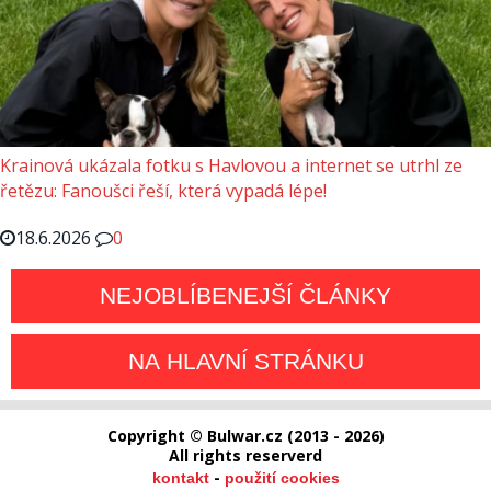
Krainová ukázala fotku s Havlovou a internet se utrhl ze
řetězu: Fanoušci řeší, která vypadá lépe!
18.6.2026
0
NEJOBLÍBENEJŠÍ ČLÁNKY
NA HLAVNÍ STRÁNKU
Copyright © Bulwar.cz (2013 - 2026)
All rights reserverd
-
kontakt
použití cookies