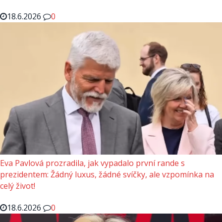
18.6.2026
0
Eva Pavlová prozradila, jak vypadalo první rande s
prezidentem: Žádný luxus, žádné svíčky, ale vzpomínka na
celý život!
18.6.2026
0