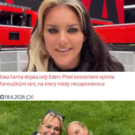
Ewa Farna dojala celý Eden: Před koncertem splnila
fanouškům sen, na který nikdy nezapomenou!
18.6.2026
0