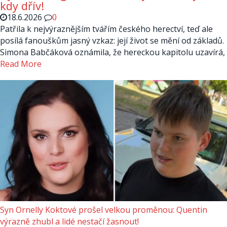
kdy dřív!
18.6.2026
0
Patřila k nejvýraznějším tvářím českého herectví, teď ale
posílá fanouškům jasný vzkaz: její život se mění od základů.
Simona Babčáková oznámila, že hereckou kapitolu uzavírá,
Read More
Syn Ornelly Koktové prošel velkou proměnou: Quentin
výrazně zhubl a lidé nestačí žasnout!