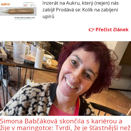
Inzerát na Aukru, který (nejen) nás
zabíjí! Prodává se: Kolík na zabíjení
upírů
Simona Babčáková skončila s kariérou a
žije v maringotce: Tvrdí, že je šťastnější než