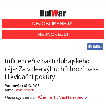
NEJOBLÍBENEJŠÍ
NEJNOVĚJŠÍ
Sdílet
Influenceři v pasti dubajského
ráje: Za videa výbuchů hrozí basa
i likvidační pokuty
Publikováno
07.03.2026
Autor:
David Nossek
#ŽádnéNicNásNenapadlo
Hashtagy článku: