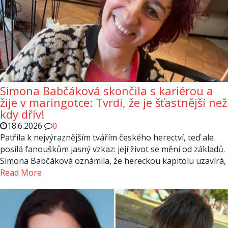
Simona Babčáková skončila s kariérou a
žije v maringotce: Tvrdí, že je šťastnější než
kdy dřív!
18.6.2026
0
Patřila k nejvýraznějším tvářím českého herectví, teď ale
posílá fanouškům jasný vzkaz: její život se mění od základů.
Simona Babčáková oznámila, že hereckou kapitolu uzavírá,
Read More