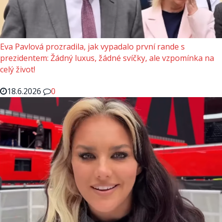
Eva Pavlová prozradila, jak vypadalo první rande s
prezidentem: Žádný luxus, žádné svíčky, ale vzpomínka na
celý život!
18.6.2026
0