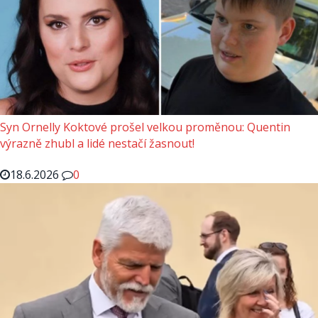
Syn Ornelly Koktové prošel velkou proměnou: Quentin
výrazně zhubl a lidé nestačí žasnout!
18.6.2026
0