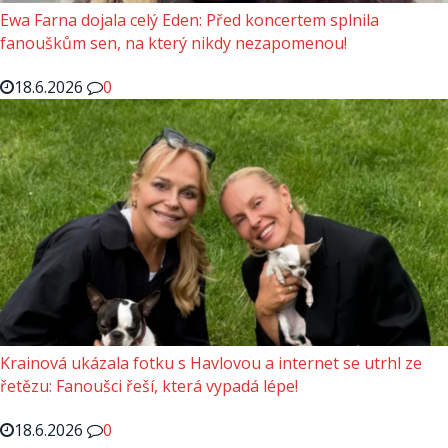
Ewa Farna dojala celý Eden: Před koncertem splnila
fanouškům sen, na který nikdy nezapomenou!
18.6.2026
0
Krainová ukázala fotku s Havlovou a internet se utrhl ze
řetězu: Fanoušci řeší, která vypadá lépe!
18.6.2026
0