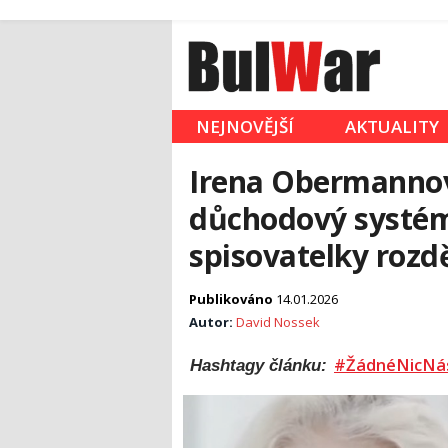
NEJNOVĚJŠÍ
AKTUALITY
Irena Obermannová
důchodový systém
spisovatelky rozdě
Publikováno
14.01.2026
Autor:
David Nossek
#ŽádnéNicNá
Hashtagy článku: