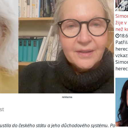
Simon
žije v
než kd
18.
Patři
herec
vzkaz:
Simon
herec
reklama
st
pustila do českého státu a jeho důchodového systému. Po