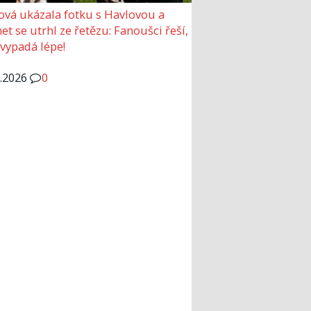
ová ukázala fotku s Havlovou a
et se utrhl ze řetězu: Fanoušci řeší,
 vypadá lépe!
6.2026
0