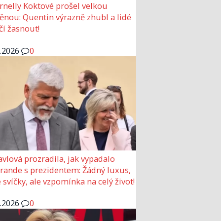
rnelly Koktové prošel velkou
nou: Quentin výrazně zhubl a lidé
čí žasnout!
6.2026
0
avlová prozradila, jak vypadalo
 rande s prezidentem: Žádný luxus,
 svíčky, ale vzpomínka na celý život!
6.2026
0