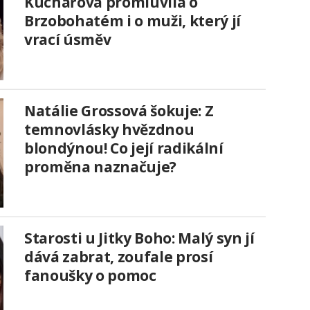
Kuchařová promluvila o
Brzobohatém i o muži, který jí
vrací úsměv
Natálie Grossová šokuje: Z
temnovlásky hvězdnou
blondýnou! Co její radikální
proměna naznačuje?
Starosti u Jitky Boho: Malý syn jí
dává zabrat, zoufale prosí
fanoušky o pomoc