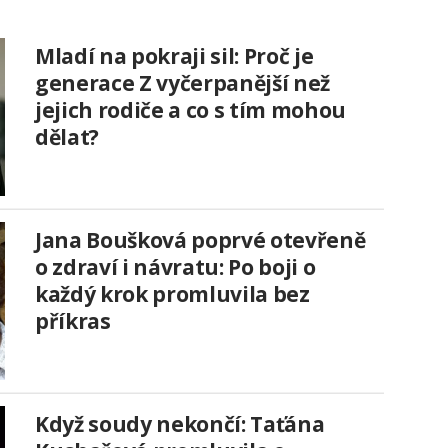
Mladí na pokraji sil: Proč je
generace Z vyčerpanější než
jejich rodiče a co s tím mohou
dělat?
Jana Boušková poprvé otevřeně
o zdraví i návratu: Po boji o
každý krok promluvila bez
příkras
Když soudy nekončí: Taťána