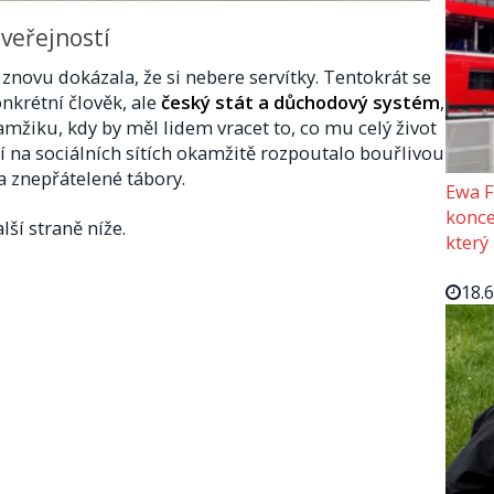
 veřejností
znovu dokázala, že si nebere servítky. Tentokrát se
nkrétní člověk, ale
český stát a důchodový systém
,
amžiku, kdy by měl lidem vracet to, co mu celý život
ní na sociálních sítích okamžitě rozpoutalo bouřlivou
a znepřátelené tábory.
Ewa F
konce
lší straně níže.
který
18.