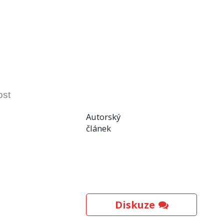
ost
Autorský
článek
Diskuze