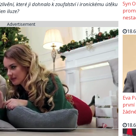
Syn O
ízlivění, které ji dohnalo k zoufalství i ironickému útěku
promě
en iluze?
nesta
Advertisement
18.
Eva P
první
žádné
18.