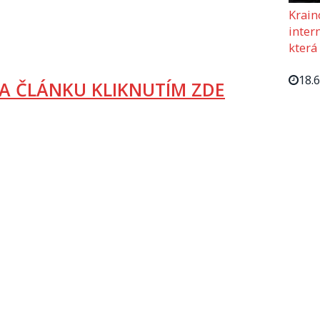
Krain
intern
která
18.
A ČLÁNKU KLIKNUTÍM ZDE