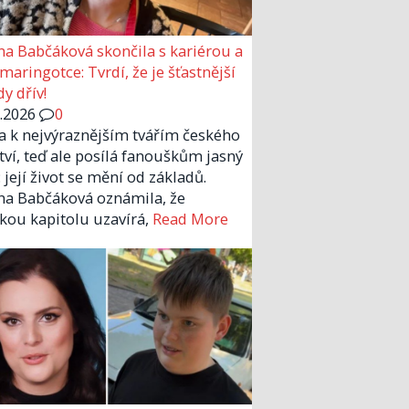
a Babčáková skončila s kariérou a
 maringotce: Tvrdí, že je šťastnější
y dřív!
6.2026
0
la k nejvýraznějším tvářím českého
tví, teď ale posílá fanouškům jasný
 její život se mění od základů.
a Babčáková oznámila, že
kou kapitolu uzavírá,
Read More