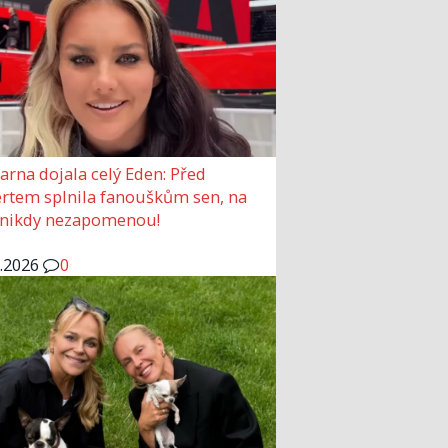
arna dojala celý Eden: Před
rtem splnila fanouškům sen, na
 nikdy nezapomenou!
6.2026
0