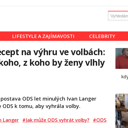
LIFESTYLE A ZAJÍMAVOSTI
CELEBRITY
ecept na výhru ve volbách:
oho, z koho by ženy vlhly
kd
á postava ODS let minulých Ivan Langer
e ODS k tomu, aby vyhrála volby.
n Langer
#Jak může ODS vyhrát volby?
#ODS