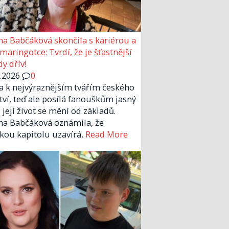
a Babčáková skončila s kariérou a
 maringotce: Tvrdí, že je šťastnější
y dřív!
6.2026
0
la k nejvýraznějším tvářím českého
tví, teď ale posílá fanouškům jasný
 její život se mění od základů.
a Babčáková oznámila, že
kou kapitolu uzavírá,
Read More