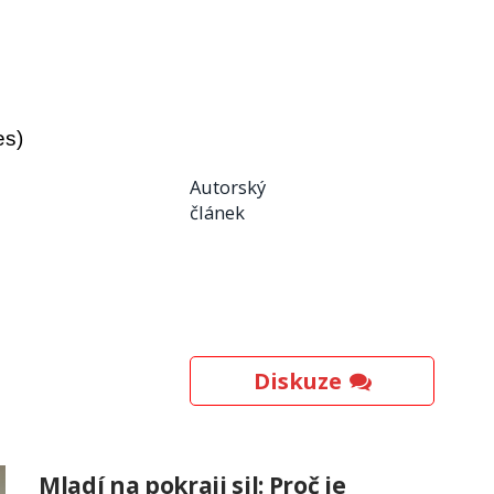
es)
Autorský
článek
Diskuze
Mladí na pokraji sil: Proč je