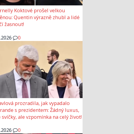
rnelly Koktové prošel velkou
nou: Quentin výrazně zhubl a lidé
čí žasnout!
6.2026
0
avlová prozradila, jak vypadalo
 rande s prezidentem: Žádný luxus,
 svíčky, ale vzpomínka na celý život!
6.2026
0