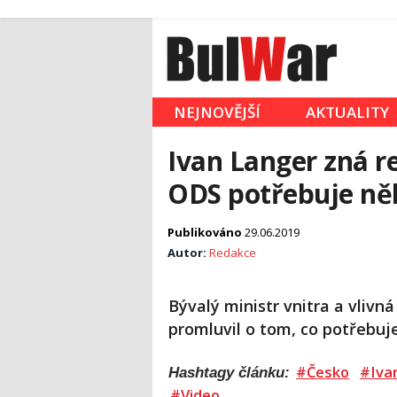
NEJNOVĚJŠÍ
AKTUALITY
Ivan Langer zná r
ODS potřebuje něk
Publikováno
29.06.2019
Autor:
Redakce
Bývalý ministr vnitra a vlivn
promluvil o tom, co potřebuj
#Česko
#Iva
Hashtagy článku:
#Video