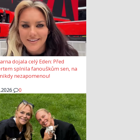
arna dojala celý Eden: Před
rtem splnila fanouškům sen, na
 nikdy nezapomenou!
6.2026
0