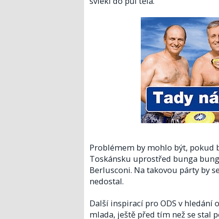
svlékl do půl těla.
Problémem by mohlo být, pokud by
Toskánsku uprostřed bunga bunga v
Berlusconi. Na takovou párty by s
nedostal.
Další inspirací pro ODS v hledání 
mlada, ještě před tím než se stal 