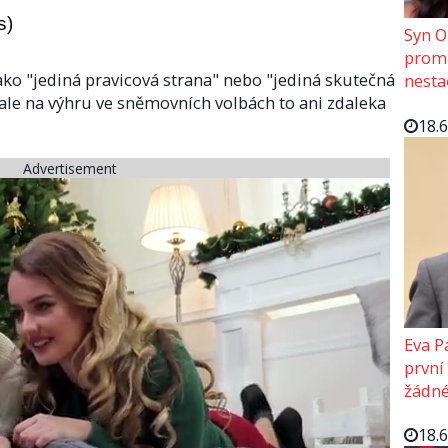
s)
Syn O
promě
ko "jediná pravicová strana" nebo "jediná skutečná
nesta
, ale na výhru ve sněmovních volbách to ani zdaleka
18.
Advertisement
Eva P
první
žádné
18.