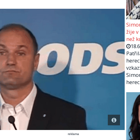
Simon
žije v
než kd
18.
Patři
herec
vzkaz:
Simon
herec
reklama