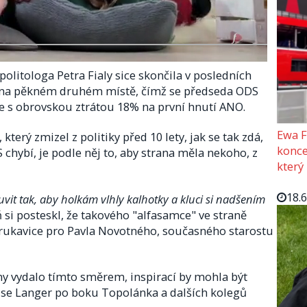
litologa Petra Fialy sice skončila v posledních
 na pěkném druhém místě, čímž se předseda ODS
že s obrovskou ztrátou 18% na první hnutí ANO.
Ewa F
který zmizel z politiky před 10 lety, jak se tak zdá,
konce
 chybí, je podle něj to, aby strana měla nekoho, z
který
18.
it tak, aby holkám vlhly kalhotky a kluci si nadšením
 si posteskl, že takového "alfasamce" ve straně
rukavice pro Pavla Novotného, současného starostu
y vydalo tímto směrem, inspirací by mohla být
 se Langer po boku Topolánka a dalších kolegů