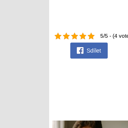
5/5 - (4 vot
Sdílet