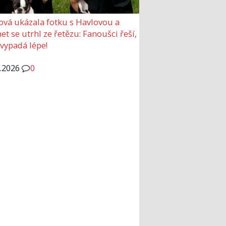
ová ukázala fotku s Havlovou a
et se utrhl ze řetězu: Fanoušci řeší,
 vypadá lépe!
6.2026
0