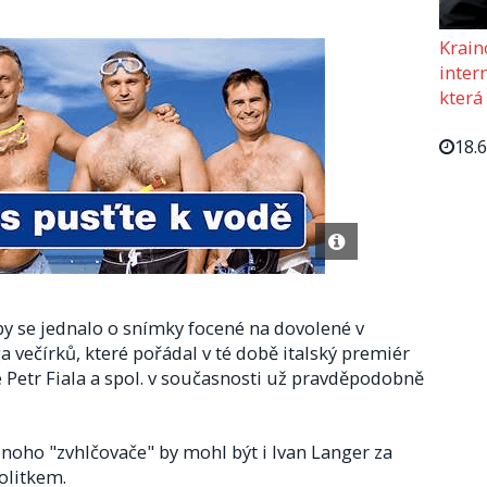
Krain
intern
která
18.
 se jednalo o snímky focené na dovolené v
ečírků, které pořádal v té době italský premiér
e Petr Fiala a spol. v současnosti už pravděpodobně
onoho "zvhlčovače" by mohl být i Ivan Langer za
politkem.