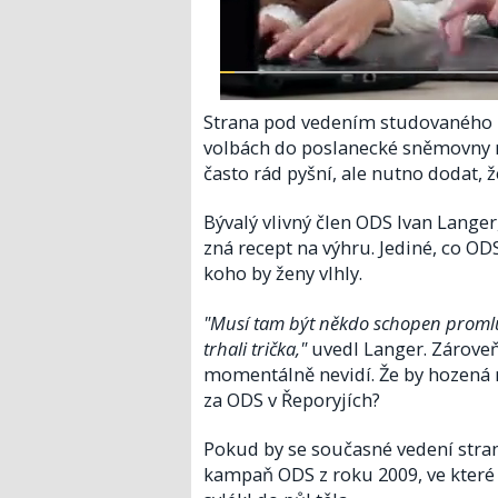
Strana pod vedením studovaného po
volbách do poslanecké sněmovny
často rád pyšní, ale nutno dodat, 
Bývalý vlivný člen ODS Ivan Langer, 
zná recept na výhru. Jediné, co ODS
koho by ženy vlhly.
"Musí tam být někdo schopen promluv
trhali trička,"
uvedl Langer. Zároveň
momentálně nevidí. Že by hozená 
za ODS v Řeporyjích?
Pokud by se současné vedení stran
kampaň ODS z roku 2009, ve které