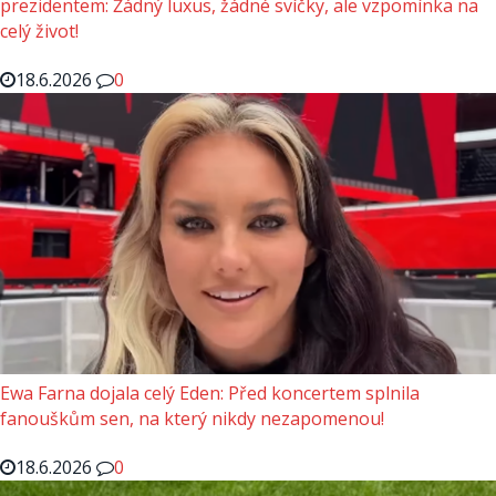
prezidentem: Žádný luxus, žádné svíčky, ale vzpomínka na
celý život!
18.6.2026
0
Ewa Farna dojala celý Eden: Před koncertem splnila
fanouškům sen, na který nikdy nezapomenou!
18.6.2026
0