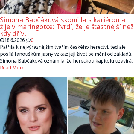
Simona Babčáková skončila s kariérou a
žije v maringotce: Tvrdí, že je šťastnější než
kdy dřív!
18.6.2026
0
Patřila k nejvýraznějším tvářím českého herectví, teď ale
posílá fanouškům jasný vzkaz: její život se mění od základů.
Simona Babčáková oznámila, že hereckou kapitolu uzavírá,
Read More