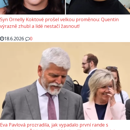
Syn Ornelly Koktové prošel velkou proměnou: Quentin
výrazně zhubl a lidé nestačí žasnout!
18.6.2026
0
Eva Pavlová prozradila, jak vypadalo první rande s