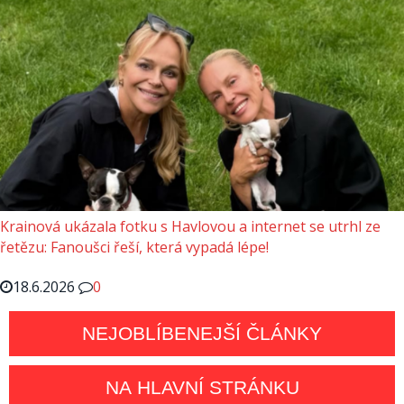
Krainová ukázala fotku s Havlovou a internet se utrhl ze
řetězu: Fanoušci řeší, která vypadá lépe!
18.6.2026
0
NEJOBLÍBENEJŠÍ ČLÁNKY
NA HLAVNÍ STRÁNKU