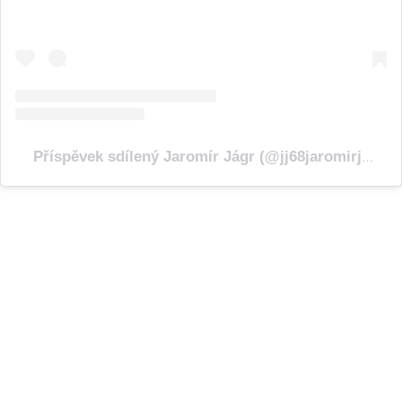
Příspěvek sdílený Jaromír Jágr (@jj68jaromirjagr)